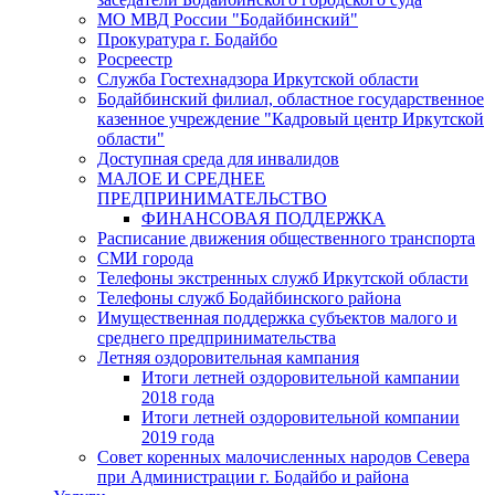
МО МВД России "Бодайбинский"
Прокуратура г. Бодайбо
Росреестр
Служба Гостехнадзора Иркутской области
Бодайбинский филиал, областное государственное
казенное учреждение "Кадровый центр Иркутской
области"
Доступная среда для инвалидов
МАЛОЕ И СРЕДНЕЕ
ПРЕДПРИНИМАТЕЛЬСТВО
ФИНАНСОВАЯ ПОДДЕРЖКА
Расписание движения общественного транспорта
СМИ города
Телефоны экстренных служб Иркутской области
Телефоны служб Бодайбинского района
Имущественная поддержка субъектов малого и
среднего предпринимательства
Летняя оздоровительная кампания
Итоги летней оздоровительной кампании
2018 года
Итоги летней оздоровительной компании
2019 года
Совет коренных малочисленных народов Севера
при Администрации г. Бодайбо и района