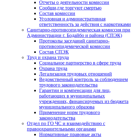
Отчеты о деятельности комиссии
Сообщи,где торгуют смертью
Состав комиссии
Уголовная и административная
ответственность за действия с наркотиками
Санитарно-противоэпидемическая комиссия при
Администрации г. Бодайбо и района (СПЭК)
Протоколы заседаний санитарно-
противоэпидемической комиссии
Состав СПЭК
Труд и охрана труда
Социальное партнерство в сфере труда
Охрана труда
Легализация трудовых отношений
Ведомственный контроль за соблюдением
трудового законодательства
Гарантии и компенсации для лиц,
работающих в муниципальных
учреждениях, финансируемых из бюджета
муниципального образова
Применение норм трудового
законодательства
Отдел по ГО ЧС и взаимодействию с
правоохранительными органами
Нормативные правовые акты