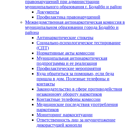
правонарушений при администрации
муниципального образования г. Бодайбо и район
Документы
Профилактика правонарушений
Межведомственная антинаркотическая комиссия в
муниципальном образовании города Бодайбо и
района
Антинаркотические стикеры
Социально-психологическое тестирование
(СПТ)
Нормативные акты комиссии
Муниципальная антинаркотическая
подпрограмма и ее реализация
Профилактические мероприятия
Куда обратиться за помощью, если беда
пришла в дом. Полезные телефоны и
контакты
Законодательство в сфере противодействия
незаконному обороту наркотиков
Контактные телефоны комиссии
Медицинские последствия употребления
наркотиков
Мониторинг наркоситуации
Ответственность лиц за неуничтожение
дикорастущей конопли