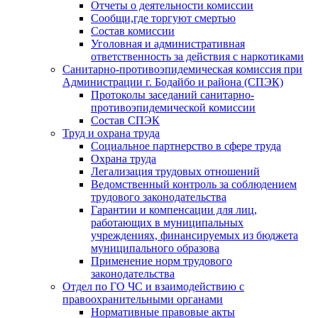
Отчеты о деятельности комиссии
Сообщи,где торгуют смертью
Состав комиссии
Уголовная и административная
ответственность за действия с наркотиками
Санитарно-противоэпидемическая комиссия при
Администрации г. Бодайбо и района (СПЭК)
Протоколы заседаний санитарно-
противоэпидемической комиссии
Состав СПЭК
Труд и охрана труда
Социальное партнерство в сфере труда
Охрана труда
Легализация трудовых отношений
Ведомственный контроль за соблюдением
трудового законодательства
Гарантии и компенсации для лиц,
работающих в муниципальных
учреждениях, финансируемых из бюджета
муниципального образова
Применение норм трудового
законодательства
Отдел по ГО ЧС и взаимодействию с
правоохранительными органами
Нормативные правовые акты