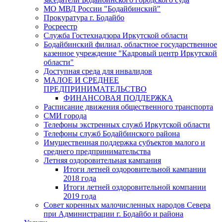
МО МВД России "Бодайбинский"
Прокуратура г. Бодайбо
Росреестр
Служба Гостехнадзора Иркутской области
Бодайбинский филиал, областное государственное
казенное учреждение "Кадровый центр Иркутской
области"
Доступная среда для инвалидов
МАЛОЕ И СРЕДНЕЕ
ПРЕДПРИНИМАТЕЛЬСТВО
ФИНАНСОВАЯ ПОДДЕРЖКА
Расписание движения общественного транспорта
СМИ города
Телефоны экстренных служб Иркутской области
Телефоны служб Бодайбинского района
Имущественная поддержка субъектов малого и
среднего предпринимательства
Летняя оздоровительная кампания
Итоги летней оздоровительной кампании
2018 года
Итоги летней оздоровительной компании
2019 года
Совет коренных малочисленных народов Севера
при Администрации г. Бодайбо и района