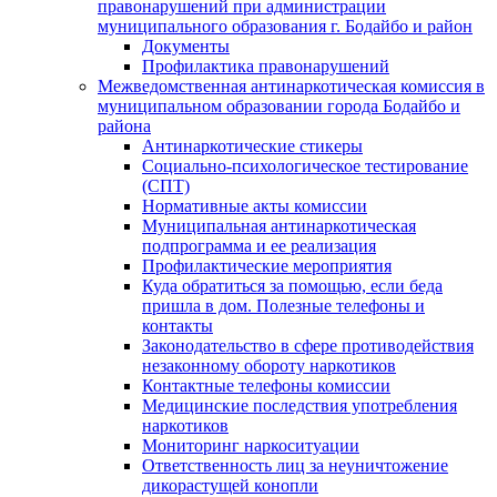
правонарушений при администрации
муниципального образования г. Бодайбо и район
Документы
Профилактика правонарушений
Межведомственная антинаркотическая комиссия в
муниципальном образовании города Бодайбо и
района
Антинаркотические стикеры
Социально-психологическое тестирование
(СПТ)
Нормативные акты комиссии
Муниципальная антинаркотическая
подпрограмма и ее реализация
Профилактические мероприятия
Куда обратиться за помощью, если беда
пришла в дом. Полезные телефоны и
контакты
Законодательство в сфере противодействия
незаконному обороту наркотиков
Контактные телефоны комиссии
Медицинские последствия употребления
наркотиков
Мониторинг наркоситуации
Ответственность лиц за неуничтожение
дикорастущей конопли