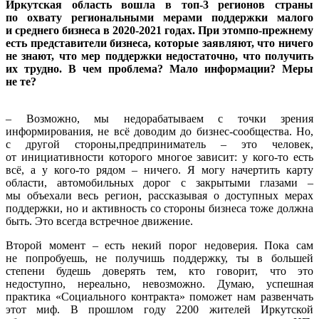
Иркутская область вошла в топ-3 регионов страны
по охвату региональными мерами поддержки малого
и среднего бизнеса в 2020-2021 годах. При этомпо-прежнему
есть представители бизнеса, которые заявляют, что ничего
не знают, что мер поддержки недостаточно, что получить
их трудно. В чем проблема? Мало информации? Меры
не те?
– Возможно, мы недорабатываем с точки зрения
информирования, не всё доводим до бизнес-сообщества. Но,
с другой стороны,предприниматель – это человек,
от инициативности которого многое зависит: у кого-то есть
всё, а у кого-то рядом – ничего. Я могу начертить карту
области, автомобильных дорог с закрытыми глазами –
мы объехали весь регион, рассказывая о доступных мерах
поддержки, но и активность со стороны бизнеса тоже должна
быть. Это всегда встречное движение.
Второй момент – есть некий порог недоверия. Пока сам
не попробуешь, не получишь поддержку, ты в большей
степени будешь доверять тем, кто говорит, что это
недоступно, нереально, невозможно. Думаю, успешная
практика «Социального контракта» поможет нам развенчать
этот миф. В прошлом году 2200 жителей Иркутской