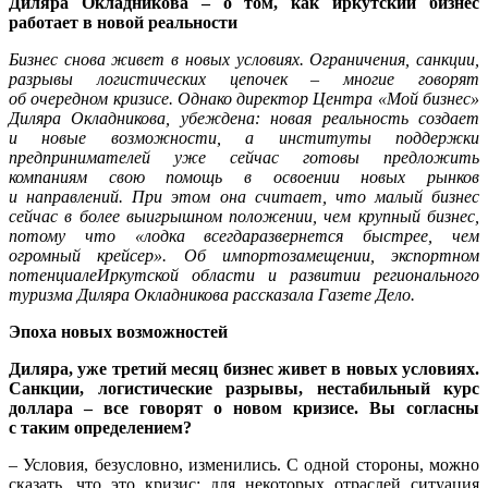
Диляра Окладникова – о том, как иркутский бизнес
работает в новой реальности
Бизнес снова живет в новых условиях. Ограничения, санкции,
разрывы логистических цепочек – многие говорят
об очередном кризисе. Однако директор Центра «Мой бизнес»
Диляра Окладникова, убеждена: новая реальность создает
и новые возможности, а институты поддержки
предпринимателей уже сейчас готовы предложить
компаниям свою помощь в освоении новых рынков
и направлений. При этом она считает, что малый бизнес
сейчас в более выигрышном положении, чем крупный бизнес,
потому что «лодка всегда
развернется быстрее, чем
огромный крейсер». Об импортозамещении, экспортном
потенциалеИркутской области и развитии регионального
туризма Диляра Окладникова рассказала Газете Дело.
Эпоха новых возможностей
Диляра, уже третий месяц бизнес живет в новых условиях.
Санкции, логистические разрывы, нестабильный курс
доллара – все говорят о новом кризисе. Вы согласны
с таким определением?
– Условия, безусловно, изменились. С одной стороны, можно
сказать, что это кризис: для некоторых отраслей ситуация