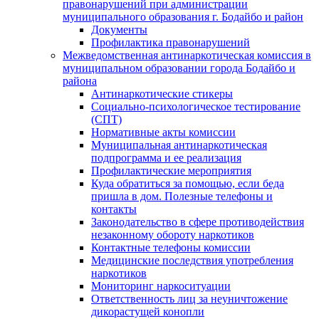
правонарушений при администрации
муниципального образования г. Бодайбо и район
Документы
Профилактика правонарушений
Межведомственная антинаркотическая комиссия в
муниципальном образовании города Бодайбо и
района
Антинаркотические стикеры
Социально-психологическое тестирование
(СПТ)
Нормативные акты комиссии
Муниципальная антинаркотическая
подпрограмма и ее реализация
Профилактические мероприятия
Куда обратиться за помощью, если беда
пришла в дом. Полезные телефоны и
контакты
Законодательство в сфере противодействия
незаконному обороту наркотиков
Контактные телефоны комиссии
Медицинские последствия употребления
наркотиков
Мониторинг наркоситуации
Ответственность лиц за неуничтожение
дикорастущей конопли