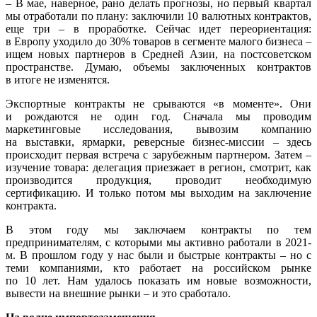
– В мае, наверное, рано делать прогнозы, но первый квартал
мы отработали по плану: заключили 10 валютных контрактов,
еще три – в проработке. Сейчас идет переориентация:
в Европу уходило до 30% товаров в сегменте малого бизнеса –
ищем новых партнеров в Средней Азии, на постсоветском
пространстве. Думаю, объемы заключенных контрактов
в итоге не изменятся.
Экспортные контракты не срываются «в моменте». Они
и рождаются не один год. Сначала мы проводим
маркетинговые исследования, вывозим компанию
на выставки, ярмарки, реверсные бизнес-миссии – здесь
происходит первая встреча с зарубежным партнером. Затем –
изучение товара: делегация приезжает в регион, смотрит, как
производится продукция, проводит необходимую
сертификацию. И только потом мы выходим на заключение
контракта.
В этом году мы заключаем контракты по тем
предпринимателям, с которыми мы активно работали в 2021-
м. В прошлом году у нас были и быстрые контракты – но с
теми компаниями, кто работает на российском рынке
по 10 лет. Нам удалось показать им новые возможности,
вывести на внешние рынки – и это сработало.