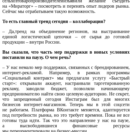
сельхозтоваропроизводителейизъявили желание съездить
на «Мираторг» – посмотреть и перенять опыт лидеров рынка.
Сейчас мы отрабатываем такую возможность.
То есть главный тренд сегодня – коллаборация?
– Да,тренд на объединение регионов, на выстраивание
единой логистической цепочки – от сырья до готовой
продукции – внутри России.
Вы сказали, что часть мер поддержки в новых условиях
поставили на паузу. О чем речь?
– У нас немало мер поддержки, связанных с брендированием,
интернет-рекламой. Например, в рамках программы
«Социальный контракт» мы предлагали услугу «Быстрый
старт»: открывали аккаунт, настраивали таргетированную
рекламу, заводили бюджет, позволяли начинающему
предпринимателю найти свою целевую аудиторию. Не секрет,
что запрещенный сегодня Инстаграм был для многих
бизнесов интернет-магазином. Теперь мы в этой соцсети
не работаем. Платформа ВКонтакте меняется, адаптируется
под потребности рынка, но это требует времени. Пока не все
готовы туда идти. Так что это направление у нас на паузе,
а высвободившиеся финансовые ресурсы
мы переориентировали на бизнес-миссии.