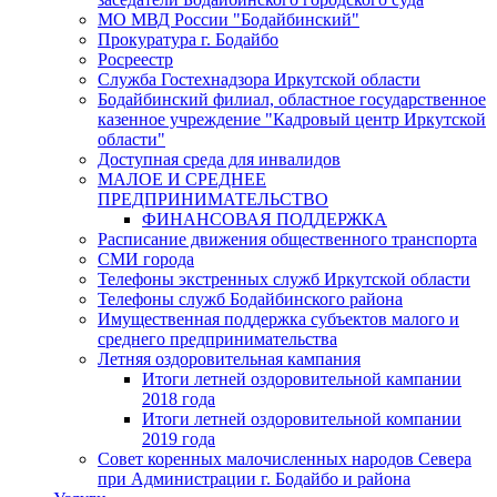
МО МВД России "Бодайбинский"
Прокуратура г. Бодайбо
Росреестр
Служба Гостехнадзора Иркутской области
Бодайбинский филиал, областное государственное
казенное учреждение "Кадровый центр Иркутской
области"
Доступная среда для инвалидов
МАЛОЕ И СРЕДНЕЕ
ПРЕДПРИНИМАТЕЛЬСТВО
ФИНАНСОВАЯ ПОДДЕРЖКА
Расписание движения общественного транспорта
СМИ города
Телефоны экстренных служб Иркутской области
Телефоны служб Бодайбинского района
Имущественная поддержка субъектов малого и
среднего предпринимательства
Летняя оздоровительная кампания
Итоги летней оздоровительной кампании
2018 года
Итоги летней оздоровительной компании
2019 года
Совет коренных малочисленных народов Севера
при Администрации г. Бодайбо и района