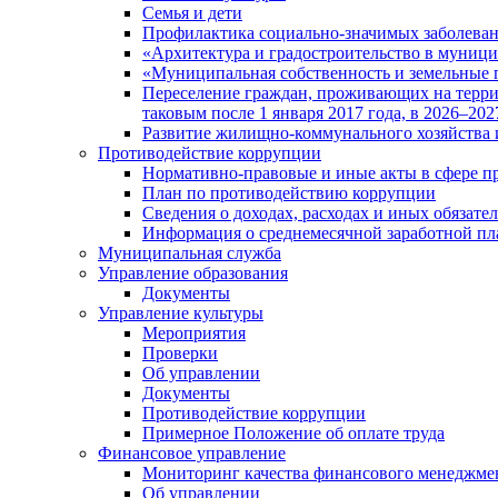
Семья и дети
Профилактика социально-значимых заболеван
«Архитектура и градостроительство в муницип
«Муниципальная собственность и земельные 
Переселение граждан, проживающих на терри
таковым после 1 января 2017 года, в 2026–202
Развитие жилищно-коммунального хозяйства 
Противодействие коррупции
Нормативно-правовые и иные акты в сфере п
План по противодействию коррупции
Сведения о доходах, расходах и иных обязате
Информация о среднемесячной заработной п
Муниципальная служба
Управление образования
Документы
Управление культуры
Мероприятия
Проверки
Об управлении
Документы
Противодействие коррупции
Примерное Положение об оплате труда
Финансовое управление
Мониторинг качества финансового менеджме
Об управлении