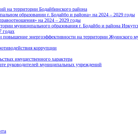
ий на территории Бодайбинского района
альном образовании г. Бодайбо и района» на 2024 – 2029 годы
правоотношения» на 2024 – 2029 годы
тории муниципального образования г. Бодайбо и района Иркутс
7 годах
и повышение энергоэффективности на территории Жуинского му
ротиводействия коррупции
льствах имущественного характера
лате руководителей муниципальных учреждений
нта