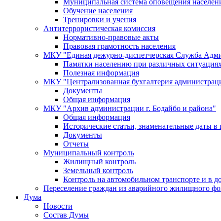
Муниципальная система оповещения населен
Обучение населения
Тренировки и учения
Антитеррористическая комиссия
Нормативно-правовые акты
Правовая грамотность населения
МКУ "Единая дежурно-диспетчерская Служба Адми
Памятки населению при различных ситуация
Полезная информация
МКУ "Централизованная бухгалтерия администрации
Документы
Общая информация
МКУ "Архив администрации г. Бодайбо и района"
Общая информация
Исторические статьи, знаменательные даты в 
Документы
Отчеты
Муниципальный контроль
Жилищный контроль
Земельный контроль
Контроль на автомобильном транспорте и в д
Переселение граждан из аварийного жилищного фо
Дума
Новости
Состав Думы