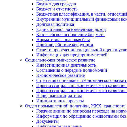
Бюджет для граждан
Бюджет и отчетность
Бюджетная классификация, в части, относяще
Внутренний муниципальный финансовый кон
Долговая политика
Единый налог на вмененный доход
Казначейское исполнение бюджета
Нормативная правовая база
Противодействие коррупции
Отчет о проведении специальной оценки усло
Информация для предпринимателей
Социально-экономическое развитие
Инвестиционная деятельность
Соглашения о передаче полномочий
Экономическое развитие
Стратегия социально - экономического развит
Прогноз социально-экономического развития 
Прогноз социально-экономического развития 
Народные инициативы
Инициативные проекты
Отдел промышленной политики, ЖКХ, транспорта 
Горячие линии по вопросам перехода на нову
Информация по обращению с животными без 
Документы
Цифровое телевидение