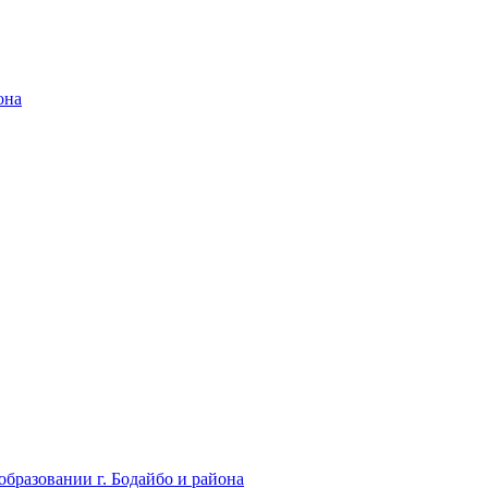
она
бразовании г. Бодайбо и района