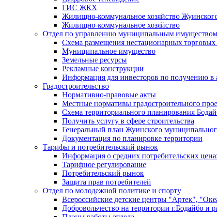
ГИС ЖКХ
Жилищно-коммунальное хозяйство Жуинско
Жилищно-коммунальное хозяйство
Отдел по управлению муниципальным имуществом
Схема размещения нестационарных торговых
Муниципальное имущество
Земельные ресурсы
Рекламные конструкции
Информация для инвесторов по получению в 
Градостроительство
Нормативно-правовые акты
Местные нормативы градостроительного про
Схема территориального планирования Бодай
Получить услугу в сфере строительства
Генеральный план Жуинского муниципальног
Документация по планировке территории
Тарифы и потребительский рынок
Информация о средних потребительских цена
Тарифное регулирование
Потребительский рынок
Защита прав потребителей
Отдел по молодежной политике и спорту
Всероссийские детские центры "Артек", "Оке
Добровольчество на территории г.Бодайбо и р
Планы работы отдела