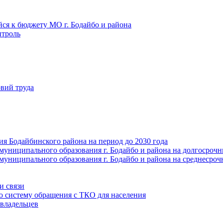
йся к бюджету МО г. Бодайбо и района
троль
вий труда
ия Бодайбинского района на период до 2030 года
муниципального образования г. Бодайбо и района на долгосроч
муниципального образования г. Бодайбо и района на среднесро
и связи
ю систему обращения с ТКО для населения
владельцев