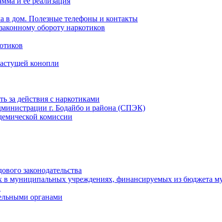
мма и ее реализация
ла в дом. Полезные телефоны и контакты
езаконному обороту наркотиков
отиков
растущей конопли
ть за действия с наркотиками
министрации г. Бодайбо и района (СПЭК)
демической комиссии
ового законодательства
х в муниципальных учреждениях, финансируемых из бюджета м
а
тельными органами