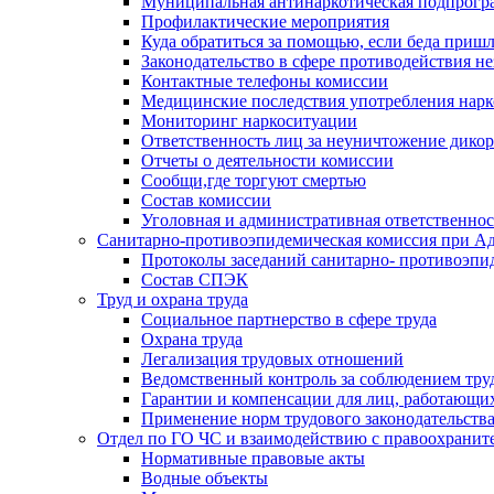
Муниципальная антинаркотическая подпрогра
Профилактические мероприятия
Куда обратиться за помощью, если беда приш
Законодательство в сфере противодействия н
Контактные телефоны комиссии
Медицинские последствия употребления нарк
Мониторинг наркоситуации
Ответственность лиц за неуничтожение дико
Отчеты о деятельности комиссии
Сообщи,где торгуют смертью
Состав комиссии
Уголовная и административная ответственнос
Санитарно-противоэпидемическая комиссия при Ад
Протоколы заседаний санитарно- противоэпи
Состав СПЭК
Труд и охрана труда
Социальное партнерство в сфере труда
Охрана труда
Легализация трудовых отношений
Ведомственный контроль за соблюдением труд
Гарантии и компенсации для лиц, работающи
Применение норм трудового законодательств
Отдел по ГО ЧС и взаимодействию с правоохрани
Нормативные правовые акты
Водные объекты