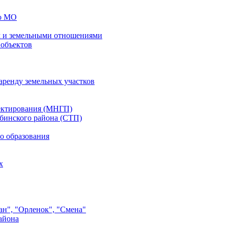
го МО
 и земельными отношениями
 объектов
аренду земельных участков
ектирования (МНГП)
бинского района (СТП)
о образования
х
ан", "Орленок", "Смена"
айона