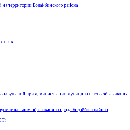
 на территории Бодайбинского района
х прав
онарушений при администрации муниципального образования г.
муниципальном образовании города Бодайбо и района
ПТ)