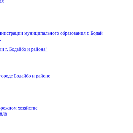
ия
нистрации муниципального образования г. Бодай
х
 г. Бодайбо и района"
городе Бодайбо и районе
орожном хозяйстве
нда