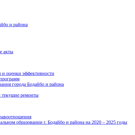
айбо и района
е акты
и и оценки эффективности
программ
ания города Бодайбо и района
и текущие ремонты
правоотношения
льном образовании г. Бодайбо и района на 2020 – 2025 годы