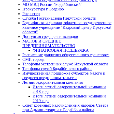
МО МВД России "Бодайбинский"
Прокуратура г. Бодайбо
Росреестр
Служба Гостехнадзора Иркутской области
Бодайбинский филиал, областное государственное
казенное учреждение "Кадровый центр Иркутской
области"
Доступная среда для инвалидов
МАЛОЕ И СРЕДНЕЕ
ПРЕДПРИНИМАТЕЛЬСТВО
ФИНАНСОВАЯ ПОДДЕРЖКА
Расписание движения общественного транспорта
СМИ города
Телефоны экстренных служб Иркутской области
Телефоны служб Бодайбинского района
Имущественная поддержка субъектов малого и
среднего предпринимательства
Летняя оздоровительная кампания
Итоги летней оздоровительной кампании
2018 года
Итоги летней оздоровительной компании
2019 года
Совет коренных малочисленных народов Севера
при Администрации г. Бодайбо и района