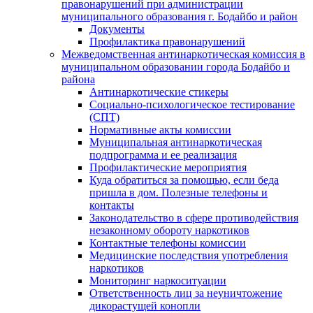
правонарушений при администрации
муниципального образования г. Бодайбо и район
Документы
Профилактика правонарушений
Межведомственная антинаркотическая комиссия в
муниципальном образовании города Бодайбо и
района
Антинаркотические стикеры
Социально-психологическое тестирование
(СПТ)
Нормативные акты комиссии
Муниципальная антинаркотическая
подпрограмма и ее реализация
Профилактические мероприятия
Куда обратиться за помощью, если беда
пришла в дом. Полезные телефоны и
контакты
Законодательство в сфере противодействия
незаконному обороту наркотиков
Контактные телефоны комиссии
Медицинские последствия употребления
наркотиков
Мониторинг наркоситуации
Ответственность лиц за неуничтожение
дикорастущей конопли