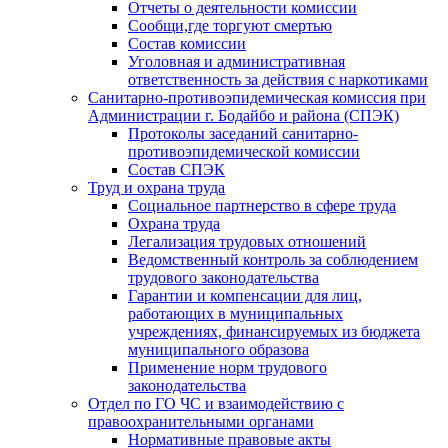
Отчеты о деятельности комиссии
Сообщи,где торгуют смертью
Состав комиссии
Уголовная и административная
ответственность за действия с наркотиками
Санитарно-противоэпидемическая комиссия при
Администрации г. Бодайбо и района (СПЭК)
Протоколы заседаний санитарно-
противоэпидемической комиссии
Состав СПЭК
Труд и охрана труда
Социальное партнерство в сфере труда
Охрана труда
Легализация трудовых отношений
Ведомственный контроль за соблюдением
трудового законодательства
Гарантии и компенсации для лиц,
работающих в муниципальных
учреждениях, финансируемых из бюджета
муниципального образова
Применение норм трудового
законодательства
Отдел по ГО ЧС и взаимодействию с
правоохранительными органами
Нормативные правовые акты