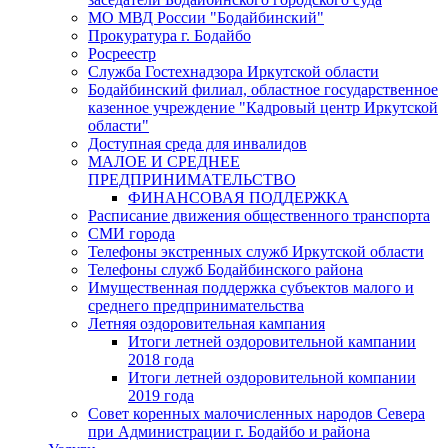
МО МВД России "Бодайбинский"
Прокуратура г. Бодайбо
Росреестр
Служба Гостехнадзора Иркутской области
Бодайбинский филиал, областное государственное
казенное учреждение "Кадровый центр Иркутской
области"
Доступная среда для инвалидов
МАЛОЕ И СРЕДНЕЕ
ПРЕДПРИНИМАТЕЛЬСТВО
ФИНАНСОВАЯ ПОДДЕРЖКА
Расписание движения общественного транспорта
СМИ города
Телефоны экстренных служб Иркутской области
Телефоны служб Бодайбинского района
Имущественная поддержка субъектов малого и
среднего предпринимательства
Летняя оздоровительная кампания
Итоги летней оздоровительной кампании
2018 года
Итоги летней оздоровительной компании
2019 года
Совет коренных малочисленных народов Севера
при Администрации г. Бодайбо и района