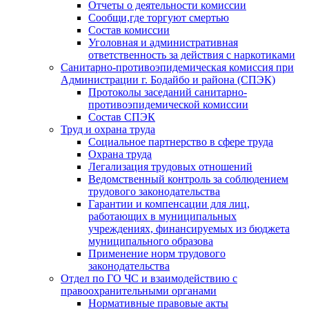
Отчеты о деятельности комиссии
Сообщи,где торгуют смертью
Состав комиссии
Уголовная и административная
ответственность за действия с наркотиками
Санитарно-противоэпидемическая комиссия при
Администрации г. Бодайбо и района (СПЭК)
Протоколы заседаний санитарно-
противоэпидемической комиссии
Состав СПЭК
Труд и охрана труда
Социальное партнерство в сфере труда
Охрана труда
Легализация трудовых отношений
Ведомственный контроль за соблюдением
трудового законодательства
Гарантии и компенсации для лиц,
работающих в муниципальных
учреждениях, финансируемых из бюджета
муниципального образова
Применение норм трудового
законодательства
Отдел по ГО ЧС и взаимодействию с
правоохранительными органами
Нормативные правовые акты