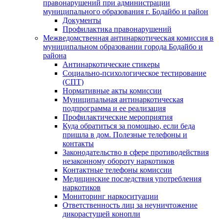
правонарушений при администрации
муниципального образования г. Бодайбо и район
Документы
Профилактика правонарушений
Межведомственная антинаркотическая комиссия в
муниципальном образовании города Бодайбо и
района
Антинаркотические стикеры
Социально-психологическое тестирование
(СПТ)
Нормативные акты комиссии
Муниципальная антинаркотическая
подпрограмма и ее реализация
Профилактические мероприятия
Куда обратиться за помощью, если беда
пришла в дом. Полезные телефоны и
контакты
Законодательство в сфере противодействия
незаконному обороту наркотиков
Контактные телефоны комиссии
Медицинские последствия употребления
наркотиков
Мониторинг наркоситуации
Ответственность лиц за неуничтожение
дикорастущей конопли