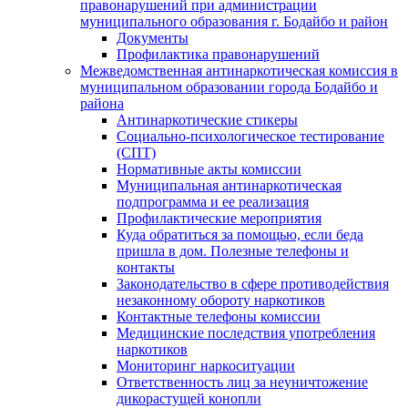
правонарушений при администрации
муниципального образования г. Бодайбо и район
Документы
Профилактика правонарушений
Межведомственная антинаркотическая комиссия в
муниципальном образовании города Бодайбо и
района
Антинаркотические стикеры
Социально-психологическое тестирование
(СПТ)
Нормативные акты комиссии
Муниципальная антинаркотическая
подпрограмма и ее реализация
Профилактические мероприятия
Куда обратиться за помощью, если беда
пришла в дом. Полезные телефоны и
контакты
Законодательство в сфере противодействия
незаконному обороту наркотиков
Контактные телефоны комиссии
Медицинские последствия употребления
наркотиков
Мониторинг наркоситуации
Ответственность лиц за неуничтожение
дикорастущей конопли