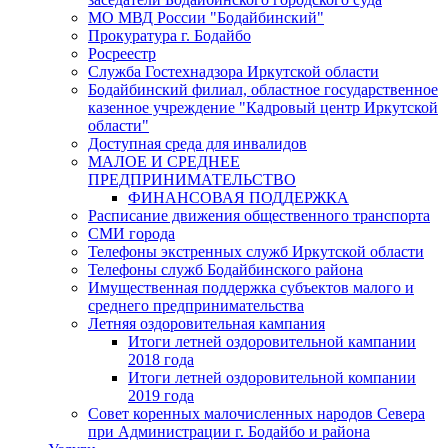
МО МВД России "Бодайбинский"
Прокуратура г. Бодайбо
Росреестр
Служба Гостехнадзора Иркутской области
Бодайбинский филиал, областное государственное
казенное учреждение "Кадровый центр Иркутской
области"
Доступная среда для инвалидов
МАЛОЕ И СРЕДНЕЕ
ПРЕДПРИНИМАТЕЛЬСТВО
ФИНАНСОВАЯ ПОДДЕРЖКА
Расписание движения общественного транспорта
СМИ города
Телефоны экстренных служб Иркутской области
Телефоны служб Бодайбинского района
Имущественная поддержка субъектов малого и
среднего предпринимательства
Летняя оздоровительная кампания
Итоги летней оздоровительной кампании
2018 года
Итоги летней оздоровительной компании
2019 года
Совет коренных малочисленных народов Севера
при Администрации г. Бодайбо и района