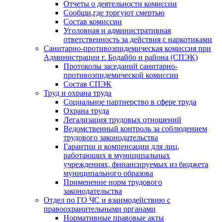
Отчеты о деятельности комиссии
Сообщи,где торгуют смертью
Состав комиссии
Уголовная и административная
ответственность за действия с наркотиками
Санитарно-противоэпидемическая комиссия при
Администрации г. Бодайбо и района (СПЭК)
Протоколы заседаний санитарно-
противоэпидемической комиссии
Состав СПЭК
Труд и охрана труда
Социальное партнерство в сфере труда
Охрана труда
Легализация трудовых отношений
Ведомственный контроль за соблюдением
трудового законодательства
Гарантии и компенсации для лиц,
работающих в муниципальных
учреждениях, финансируемых из бюджета
муниципального образова
Применение норм трудового
законодательства
Отдел по ГО ЧС и взаимодействию с
правоохранительными органами
Нормативные правовые акты