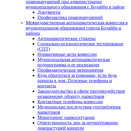
правонарушений при администрации
муниципального образования г. Бодайбо и район
Документы
Профилактика правонарушений
Межведомственная антинаркотическая комиссия в
муниципальном образовании города Бодайбо и
района
Антинаркотические стикеры
Социально-психологическое тестирование
(СПТ)
Нормативные акты комиссии
Муниципальная антинаркотическая
подпрограмма и ее реализация
Профилактические мероприятия
Куда обратиться за помощью, если беда
пришла в дом. Полезные телефоны и
контакты
Законодательство в сфере противодействия
незаконному обороту наркотиков
Контактные телефоны комиссии
Медицинские последствия употребления
наркотиков
Мониторинг наркоситуации
Ответственность лиц за неуничтожение
дикорастущей конопли