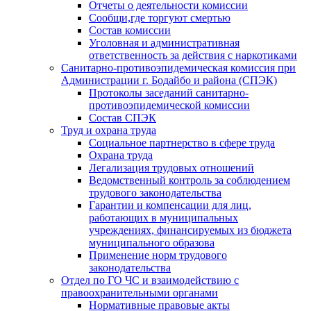
Отчеты о деятельности комиссии
Сообщи,где торгуют смертью
Состав комиссии
Уголовная и административная
ответственность за действия с наркотиками
Санитарно-противоэпидемическая комиссия при
Администрации г. Бодайбо и района (СПЭК)
Протоколы заседаний санитарно-
противоэпидемической комиссии
Состав СПЭК
Труд и охрана труда
Социальное партнерство в сфере труда
Охрана труда
Легализация трудовых отношений
Ведомственный контроль за соблюдением
трудового законодательства
Гарантии и компенсации для лиц,
работающих в муниципальных
учреждениях, финансируемых из бюджета
муниципального образова
Применение норм трудового
законодательства
Отдел по ГО ЧС и взаимодействию с
правоохранительными органами
Нормативные правовые акты