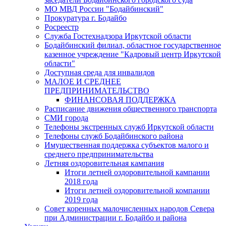
МО МВД России "Бодайбинский"
Прокуратура г. Бодайбо
Росреестр
Служба Гостехнадзора Иркутской области
Бодайбинский филиал, областное государственное
казенное учреждение "Кадровый центр Иркутской
области"
Доступная среда для инвалидов
МАЛОЕ И СРЕДНЕЕ
ПРЕДПРИНИМАТЕЛЬСТВО
ФИНАНСОВАЯ ПОДДЕРЖКА
Расписание движения общественного транспорта
СМИ города
Телефоны экстренных служб Иркутской области
Телефоны служб Бодайбинского района
Имущественная поддержка субъектов малого и
среднего предпринимательства
Летняя оздоровительная кампания
Итоги летней оздоровительной кампании
2018 года
Итоги летней оздоровительной компании
2019 года
Совет коренных малочисленных народов Севера
при Администрации г. Бодайбо и района