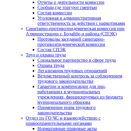
Отчеты о деятельности комиссии
Сообщи,где торгуют смертью
Состав комиссии
Уголовная и административная
ответственность за действия с наркотиками
Санитарно-противоэпидемическая комиссия при
Администрации г. Бодайбо и района (СПЭК)
Протоколы заседаний санитарно-
противоэпидемической комиссии
Состав СПЭК
Труд и охрана труда
Социальное партнерство в сфере труда
Охрана труда
Легализация трудовых отношений
Ведомственный контроль за соблюдением
трудового законодательства
Гарантии и компенсации для лиц,
работающих в муниципальных
учреждениях, финансируемых из бюджета
муниципального образова
Применение норм трудового
законодательства
Отдел по ГО ЧС и взаимодействию с
правоохранительными органами
Нормативные правовые акты