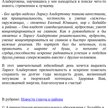
Альбертовны, научившись у нее находиться в поиске чего-то
нового, стремлении к лучшему.
- Бог щедро наделил Ларису Альбертовну такими качествами,
как принципиальность, честность и умение «зажечь»
окружающих, – отметил Евгений Юмашев, мэр г. Бодайбо
и района. – Она владеет самодисциплиной, мудростью, умеет
концентрироваться на главном. Как в руководителе я бы
отметил в Ларисе Альбертовне решительность, мудрость,
умение концентрироваться на главном и быстро принимать
важные решения.
Но портрет был бы неполным, если
промолчать о широте её души, о теплоте её
сердца,
способности искренне радоваться успехам и победам
других,
умении сопереживать вместе с другим человеком.
В этот замечательный юбилейный день хочется выразить
Ларисе Альбертовне признательность и искренне пожелать
сохранить на долгие годы молодость души, жизненный
энтузиазм и творческий потенциал. Здоровья Вам,
неиссякаемой энергии, благополучия и счастья!
В рубрике:
Новости города и района
© Администрация муниципального образования г. Бодайбо и