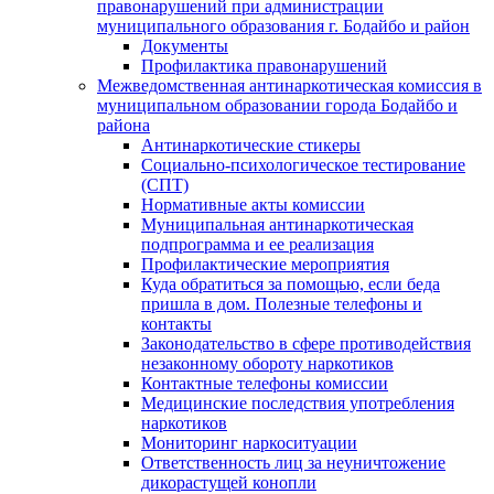
правонарушений при администрации
муниципального образования г. Бодайбо и район
Документы
Профилактика правонарушений
Межведомственная антинаркотическая комиссия в
муниципальном образовании города Бодайбо и
района
Антинаркотические стикеры
Социально-психологическое тестирование
(СПТ)
Нормативные акты комиссии
Муниципальная антинаркотическая
подпрограмма и ее реализация
Профилактические мероприятия
Куда обратиться за помощью, если беда
пришла в дом. Полезные телефоны и
контакты
Законодательство в сфере противодействия
незаконному обороту наркотиков
Контактные телефоны комиссии
Медицинские последствия употребления
наркотиков
Мониторинг наркоситуации
Ответственность лиц за неуничтожение
дикорастущей конопли