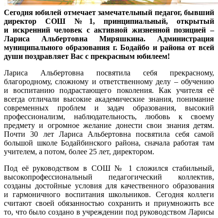
Сегодня юбилей отмечает замечательный педагог, бывший
директор СОШ №1, принципиальный, открытый
и искренний человек с активной жизненной позицией –
Лариса Альбертовна Миряшкина. Администрация
муниципального образования г. Бодайбо и района от всей
души поздравляет Вас с прекрасным юбилеем!
Лариса Альбертовна посвятила себя прекрасному,
благородному, сложному и ответственному делу – обучению
и воспитанию подрастающего поколения. Как учителя её
всегда отличали высокие академические знания, понимание
современных проблем и задач образования, высокий
профессионализм, наблюдательность, любовь к своему
предмету и огромное желание донести свои знания детям.
Почти 30 лет Лариса Альбертовна посвятила себя самой
большой школе Бодайбинского района, сначала работая там
учителем, а потом, более 25 лет, директором.
Под её руководством в СОШ № 1 сложился стабильный,
высокопрофессиональный педагогический коллектив,
созданы достойные условия для качественного образования
и гармоничного воспитания школьников. Сегодня коллеги
считают своей обязанностью сохранить и приумножить все
то, что было создано в учреждении под руководством Ларисы