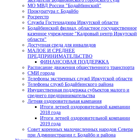
МО МВД России "Бодайбинский"
Прокуратура г. Бодайбо
Росреестр
Служба Гостехнадзора Иркутской области
Бодайбинский филиал, областное государственное
казенное учреждение "Кадровый центр Иркутской
области"
Доступная среда для инвалидов
МАЛОЕ И СРЕДНЕЕ
ПРЕДПРИНИМАТЕЛЬСТВО
ФИНАНСОВАЯ ПОДДЕРЖКА
Расписание движения общественного транспорта
СМИ города
Телефоны экстренных служб Иркутской области
Телефоны служб Бодайбинского района
Имущественная поддержка субъектов малого и
среднего предпринимательства
Летняя оздоровительная кампания
Итоги летней оздоровительной кампании
2018 года
Итоги летней оздоровительной компании
2019 года
Совет коренных малочисленных народов Севера
при Администрации г. Бодайбо и района