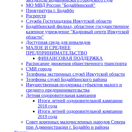
МО МВД России "Бодайбинский"
Прокуратура г. Бодайбо
Росреестр
Служба Гостехнадзора Иркутской области
Бодайбинский филиал, областное государственное
казенное учреждение "Кадровый центр Иркутской
области"
Доступная среда для инвалидов
МАЛОЕ И СРЕДНЕЕ
ПРЕДПРИНИМАТЕЛЬСТВО
ФИНАНСОВАЯ ПОДДЕРЖКА
Расписание движения общественного транспорта
СМИ города
Телефоны экстренных служб Иркутской области
Телефоны служб Бодайбинского района
Имущественная поддержка субъектов малого и
среднего предпринимательства
Летняя оздоровительная кампания
Итоги летней оздоровительной кампании
2018 года
Итоги летней оздоровительной компании
2019 года
Совет коренных малочисленных народов Севера
при Администрации г. Бодайбо и района