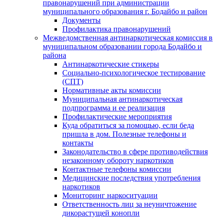
правонарушений при администрации
муниципального образования г. Бодайбо и район
Документы
Профилактика правонарушений
Межведомственная антинаркотическая комиссия в
муниципальном образовании города Бодайбо и
района
Антинаркотические стикеры
Социально-психологическое тестирование
(СПТ)
Нормативные акты комиссии
Муниципальная антинаркотическая
подпрограмма и ее реализация
Профилактические мероприятия
Куда обратиться за помощью, если беда
пришла в дом. Полезные телефоны и
контакты
Законодательство в сфере противодействия
незаконному обороту наркотиков
Контактные телефоны комиссии
Медицинские последствия употребления
наркотиков
Мониторинг наркоситуации
Ответственность лиц за неуничтожение
дикорастущей конопли