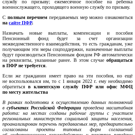
службу по призыву; ежемесячное пособие на ребенка
военнослужащего, проходящего военную службу по призыву.
С
полным перечнем
передаваемых мер можно ознакомиться
на
сайте ПФР
.
Назначать новые выплаты, компенсации и пособия
Пенсионный фонд будет за счет организации
межведомственного взаимодействия, то есть гражданам, уже
получающим эти меры соцподдержки, назначенные выплаты
будут производиться Пенсионным фондом РФ автоматически
на реквизиты, указанные ранее. В этом случае
обращаться
в ПФР не требуется
.
Если же гражданин имеет право на эти пособия, но ещё
не воспользовался им, то с 1 января 2022 г. ему необходимо
обратиться
в клиентскую службу ПФР или офис МФЦ
по месту жительства
В рамках подготовки к осуществлению данных полномочий
в
субъектах Российской Федерации
проведена масштабная
работа: на местах созданы рабочие группы с участием
региональных министерств социальной защиты населения,
проанализирован перечень передаваемых мер, предварительно
согласованы проекты типовых форм соглашений
об информационном взаимодействии и реестров передачи