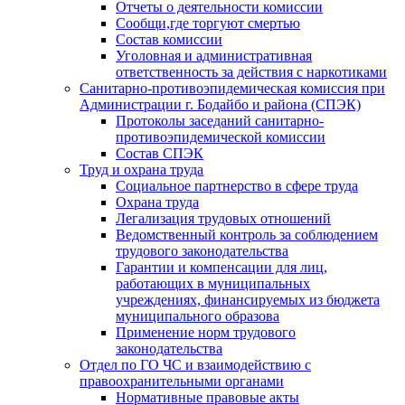
Отчеты о деятельности комиссии
Сообщи,где торгуют смертью
Состав комиссии
Уголовная и административная
ответственность за действия с наркотиками
Санитарно-противоэпидемическая комиссия при
Администрации г. Бодайбо и района (СПЭК)
Протоколы заседаний санитарно-
противоэпидемической комиссии
Состав СПЭК
Труд и охрана труда
Социальное партнерство в сфере труда
Охрана труда
Легализация трудовых отношений
Ведомственный контроль за соблюдением
трудового законодательства
Гарантии и компенсации для лиц,
работающих в муниципальных
учреждениях, финансируемых из бюджета
муниципального образова
Применение норм трудового
законодательства
Отдел по ГО ЧС и взаимодействию с
правоохранительными органами
Нормативные правовые акты