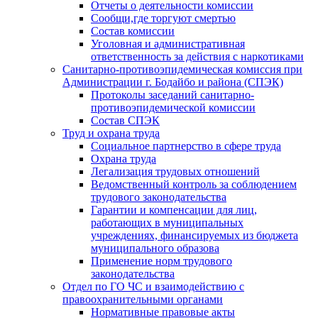
Отчеты о деятельности комиссии
Сообщи,где торгуют смертью
Состав комиссии
Уголовная и административная
ответственность за действия с наркотиками
Санитарно-противоэпидемическая комиссия при
Администрации г. Бодайбо и района (СПЭК)
Протоколы заседаний санитарно-
противоэпидемической комиссии
Состав СПЭК
Труд и охрана труда
Социальное партнерство в сфере труда
Охрана труда
Легализация трудовых отношений
Ведомственный контроль за соблюдением
трудового законодательства
Гарантии и компенсации для лиц,
работающих в муниципальных
учреждениях, финансируемых из бюджета
муниципального образова
Применение норм трудового
законодательства
Отдел по ГО ЧС и взаимодействию с
правоохранительными органами
Нормативные правовые акты