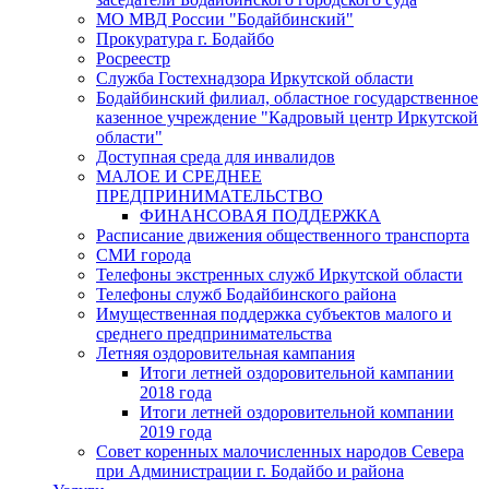
МО МВД России "Бодайбинский"
Прокуратура г. Бодайбо
Росреестр
Служба Гостехнадзора Иркутской области
Бодайбинский филиал, областное государственное
казенное учреждение "Кадровый центр Иркутской
области"
Доступная среда для инвалидов
МАЛОЕ И СРЕДНЕЕ
ПРЕДПРИНИМАТЕЛЬСТВО
ФИНАНСОВАЯ ПОДДЕРЖКА
Расписание движения общественного транспорта
СМИ города
Телефоны экстренных служб Иркутской области
Телефоны служб Бодайбинского района
Имущественная поддержка субъектов малого и
среднего предпринимательства
Летняя оздоровительная кампания
Итоги летней оздоровительной кампании
2018 года
Итоги летней оздоровительной компании
2019 года
Совет коренных малочисленных народов Севера
при Администрации г. Бодайбо и района