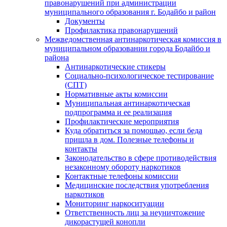
правонарушений при администрации
муниципального образования г. Бодайбо и район
Документы
Профилактика правонарушений
Межведомственная антинаркотическая комиссия в
муниципальном образовании города Бодайбо и
района
Антинаркотические стикеры
Социально-психологическое тестирование
(СПТ)
Нормативные акты комиссии
Муниципальная антинаркотическая
подпрограмма и ее реализация
Профилактические мероприятия
Куда обратиться за помощью, если беда
пришла в дом. Полезные телефоны и
контакты
Законодательство в сфере противодействия
незаконному обороту наркотиков
Контактные телефоны комиссии
Медицинские последствия употребления
наркотиков
Мониторинг наркоситуации
Ответственность лиц за неуничтожение
дикорастущей конопли