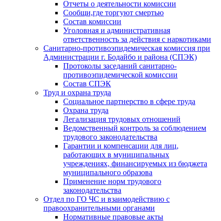
Отчеты о деятельности комиссии
Сообщи,где торгуют смертью
Состав комиссии
Уголовная и административная
ответственность за действия с наркотиками
Санитарно-противоэпидемическая комиссия при
Администрации г. Бодайбо и района (СПЭК)
Протоколы заседаний санитарно-
противоэпидемической комиссии
Состав СПЭК
Труд и охрана труда
Социальное партнерство в сфере труда
Охрана труда
Легализация трудовых отношений
Ведомственный контроль за соблюдением
трудового законодательства
Гарантии и компенсации для лиц,
работающих в муниципальных
учреждениях, финансируемых из бюджета
муниципального образова
Применение норм трудового
законодательства
Отдел по ГО ЧС и взаимодействию с
правоохранительными органами
Нормативные правовые акты