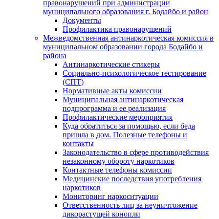
правонарушений при администрации
муниципального образования г. Бодайбо и район
Документы
Профилактика правонарушений
Межведомственная антинаркотическая комиссия в
муниципальном образовании города Бодайбо и
района
Антинаркотические стикеры
Социально-психологическое тестирование
(СПТ)
Нормативные акты комиссии
Муниципальная антинаркотическая
подпрограмма и ее реализация
Профилактические мероприятия
Куда обратиться за помощью, если беда
пришла в дом. Полезные телефоны и
контакты
Законодательство в сфере противодействия
незаконному обороту наркотиков
Контактные телефоны комиссии
Медицинские последствия употребления
наркотиков
Мониторинг наркоситуации
Ответственность лиц за неуничтожение
дикорастущей конопли