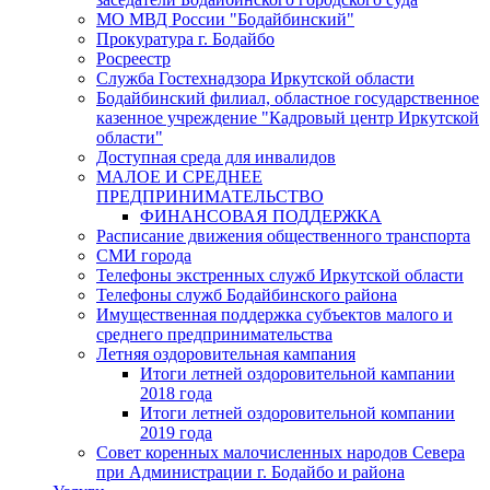
МО МВД России "Бодайбинский"
Прокуратура г. Бодайбо
Росреестр
Служба Гостехнадзора Иркутской области
Бодайбинский филиал, областное государственное
казенное учреждение "Кадровый центр Иркутской
области"
Доступная среда для инвалидов
МАЛОЕ И СРЕДНЕЕ
ПРЕДПРИНИМАТЕЛЬСТВО
ФИНАНСОВАЯ ПОДДЕРЖКА
Расписание движения общественного транспорта
СМИ города
Телефоны экстренных служб Иркутской области
Телефоны служб Бодайбинского района
Имущественная поддержка субъектов малого и
среднего предпринимательства
Летняя оздоровительная кампания
Итоги летней оздоровительной кампании
2018 года
Итоги летней оздоровительной компании
2019 года
Совет коренных малочисленных народов Севера
при Администрации г. Бодайбо и района