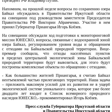
Президент РФ Владимир Путин.
Напомним, на прошлой неделе вопросы по сохранению озера
Байкал обсуждались в Правительстве Иркутской области
на совещании под руководством заместителя Председателя
Правительства РФ Виктории Абрамченко. Участие в нем
принял Губернатор Приангарья Игорь Кобзев.
На совещании обсуждали ход подготовки к мониторинговой
миссии ЮНЕСКО, вопросы, связанные с водоохранной зоной
озера Байкал, регулированием уровня воды и обращением
с отходами на Байкальской природной территории. Вице-
премьер сообщила, что отходы населённых пунктов
в пределах центральной экологической зоны Байкальской
природной территории будут вывозиться, для этого будут
построены комплексные объекты по обращению с отходами.
- Как большинство жителей Приангарья, я считаю Байкал
неотъемлемой частью прилегающих территорий. Наша задача
– приложить максимум усилий для их развития не в ущерб
экологической системе уникального озера, которое уже более
двадцати лет входит в Список всемирного природного
наследия ЮНЕСКО,- прокомментировал Игорь Кобзев.
Пресс-служба Губернатора Иркутской области
и Правительства Иркутской области