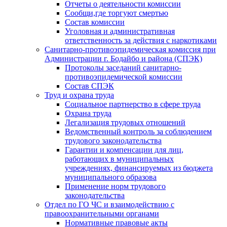
Отчеты о деятельности комиссии
Сообщи,где торгуют смертью
Состав комиссии
Уголовная и административная
ответственность за действия с наркотиками
Санитарно-противоэпидемическая комиссия при
Администрации г. Бодайбо и района (СПЭК)
Протоколы заседаний санитарно-
противоэпидемической комиссии
Состав СПЭК
Труд и охрана труда
Социальное партнерство в сфере труда
Охрана труда
Легализация трудовых отношений
Ведомственный контроль за соблюдением
трудового законодательства
Гарантии и компенсации для лиц,
работающих в муниципальных
учреждениях, финансируемых из бюджета
муниципального образова
Применение норм трудового
законодательства
Отдел по ГО ЧС и взаимодействию с
правоохранительными органами
Нормативные правовые акты