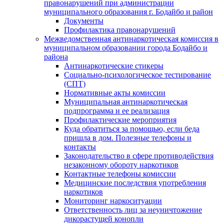
правонарушений при администрации
муниципального образования г. Бодайбо и район
Документы
Профилактика правонарушений
Межведомственная антинаркотическая комиссия в
муниципальном образовании города Бодайбо и
района
Антинаркотические стикеры
Социально-психологическое тестирование
(СПТ)
Нормативные акты комиссии
Муниципальная антинаркотическая
подпрограмма и ее реализация
Профилактические мероприятия
Куда обратиться за помощью, если беда
пришла в дом. Полезные телефоны и
контакты
Законодательство в сфере противодействия
незаконному обороту наркотиков
Контактные телефоны комиссии
Медицинские последствия употребления
наркотиков
Мониторинг наркоситуации
Ответственность лиц за неуничтожение
дикорастущей конопли