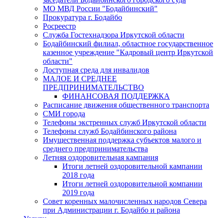
МО МВД России "Бодайбинский"
Прокуратура г. Бодайбо
Росреестр
Служба Гостехнадзора Иркутской области
Бодайбинский филиал, областное государственное
казенное учреждение "Кадровый центр Иркутской
области"
Доступная среда для инвалидов
МАЛОЕ И СРЕДНЕЕ
ПРЕДПРИНИМАТЕЛЬСТВО
ФИНАНСОВАЯ ПОДДЕРЖКА
Расписание движения общественного транспорта
СМИ города
Телефоны экстренных служб Иркутской области
Телефоны служб Бодайбинского района
Имущественная поддержка субъектов малого и
среднего предпринимательства
Летняя оздоровительная кампания
Итоги летней оздоровительной кампании
2018 года
Итоги летней оздоровительной компании
2019 года
Совет коренных малочисленных народов Севера
при Администрации г. Бодайбо и района