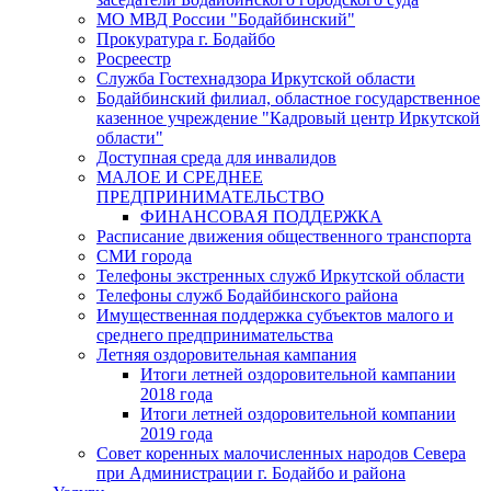
МО МВД России "Бодайбинский"
Прокуратура г. Бодайбо
Росреестр
Служба Гостехнадзора Иркутской области
Бодайбинский филиал, областное государственное
казенное учреждение "Кадровый центр Иркутской
области"
Доступная среда для инвалидов
МАЛОЕ И СРЕДНЕЕ
ПРЕДПРИНИМАТЕЛЬСТВО
ФИНАНСОВАЯ ПОДДЕРЖКА
Расписание движения общественного транспорта
СМИ города
Телефоны экстренных служб Иркутской области
Телефоны служб Бодайбинского района
Имущественная поддержка субъектов малого и
среднего предпринимательства
Летняя оздоровительная кампания
Итоги летней оздоровительной кампании
2018 года
Итоги летней оздоровительной компании
2019 года
Совет коренных малочисленных народов Севера
при Администрации г. Бодайбо и района