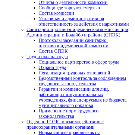
Отчеты о деятельности комиссии
Сообщи,где торгуют смертью
Состав комиссии
Уголовная и административная
ответственность за действия с наркотиками
Санитарно-противоэпидемическая комиссия при
Администрации г. Бодайбо и района (СПЭК)
Протоколы заседаний санитарно-
противоэпидемической комиссии
Состав СПЭК
Труд и охрана труда
Социальное партнерство в сфере труда
Охрана труда
Легализация трудовых отношений
Ведомственный контроль за соблюдением
трудового законодательства
Гарантии и компенсации для лиц,
работающих в муниципальных
учреждениях, финансируемых из бюджета
муниципального образова
Применение норм трудового
законодательства
Отдел по ГО ЧС и взаимодействию с
правоохранительными органами
Нормативные правовые акты