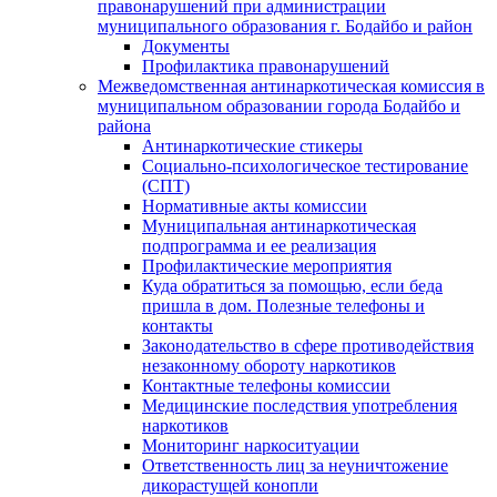
правонарушений при администрации
муниципального образования г. Бодайбо и район
Документы
Профилактика правонарушений
Межведомственная антинаркотическая комиссия в
муниципальном образовании города Бодайбо и
района
Антинаркотические стикеры
Социально-психологическое тестирование
(СПТ)
Нормативные акты комиссии
Муниципальная антинаркотическая
подпрограмма и ее реализация
Профилактические мероприятия
Куда обратиться за помощью, если беда
пришла в дом. Полезные телефоны и
контакты
Законодательство в сфере противодействия
незаконному обороту наркотиков
Контактные телефоны комиссии
Медицинские последствия употребления
наркотиков
Мониторинг наркоситуации
Ответственность лиц за неуничтожение
дикорастущей конопли