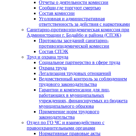
Отчеты о деятельности комиссии
Сообщи,где торгуют смертью
Состав комиссии
Уголовная и административная
ответственность за действия с наркотиками
Санитарно-противоэпидемическая комиссия при
Администрации г. Бодайбо и района (СПЭК)
Протоколы заседаний санитарно-
противоэпидемической комиссии
Состав СПЭК
Труд и охрана труда
Социальное партнерство в сфере труда
Охрана труда
Легализация трудовых отношений
Ведомственный контроль за соблюдением
трудового законодательства
Гарантии и компенсации для лиц,
работающих в муниципальных
учреждениях, финансируемых из бюджета
муниципального образова
Применение норм трудового
законодательства
Отдел по ГО ЧС и взаимодействию с
правоохранительными органами
Нормативные правовые акты