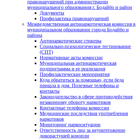
правонарушений при администрации
муниципального образования г. Бодайбо и район
Документы
Профилактика правонарушений
Межведомственная антинаркотическая комиссия в
муниципальном образовании города Бодайбо и
района
Антинаркотические стикеры
Социально-психологическое тестирование
(СПТ)
Нормативные акты комиссии
Муниципальная антинаркотическая
подпрограмма и ее реализация
Профилактические мероприятия
Куда обратиться за помощью, если беда
пришла в дом. Полезные телефоны и
контакты
Законодательство в сфере противодействия
незаконному обороту наркотиков
Контактные телефоны комиссии
Медицинские последствия употребления
наркотиков
Мониторинг наркоситуации
Ответственность лиц за неуничтожение
дикорастущей конопли