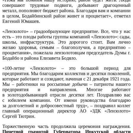
совершают трудовые подвиги, добывают драгоценный
металл, пополняют бюджет района. Благодаря вам и компании
в целом, Бодайбинский район живет и процветает», отметил
Евгений Юмашев.
«Лензолото» – градообразующее предприятие. Все, что у нас
есть – это плоды работы группы компаний «Лензолото»: сады,
школы, инфраструктура. Это дорогого стоит. Вам лично
желаю здоровья, семьям – благополучия, а предприятию –
процветания», пожелала лензолотовцам председатель Думы г.
Бодайбо и района Елизавета Бодяло.
«100-летие «Лензолото» – это большой период для
предприятия. Мы благодарим коллектив и десятки поколений,
которые работают и созидают, начиная с 21 декабря 1921 года.
Мы – работники на россыпные добычи – патриоты нашего
предприятия и направления. Многие работают
в золотодобывающей отрасли десятки лет. Поздравляю вас
с юбилеем компании. От имени руководства благодарю
за долголетний и добросовестный труд», – поздравил коллег
главный операционный директор АО «ЗДК «Лензолото»
Сергей Тютрин.
Торжественную часть продолжила церемония награждения.
Почетной грамотой Губернатора Иркутской области