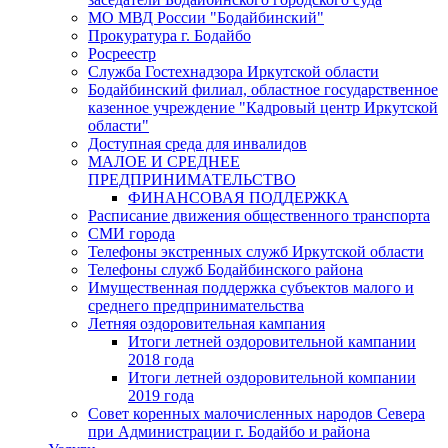
МО МВД России "Бодайбинский"
Прокуратура г. Бодайбо
Росреестр
Служба Гостехнадзора Иркутской области
Бодайбинский филиал, областное государственное
казенное учреждение "Кадровый центр Иркутской
области"
Доступная среда для инвалидов
МАЛОЕ И СРЕДНЕЕ
ПРЕДПРИНИМАТЕЛЬСТВО
ФИНАНСОВАЯ ПОДДЕРЖКА
Расписание движения общественного транспорта
СМИ города
Телефоны экстренных служб Иркутской области
Телефоны служб Бодайбинского района
Имущественная поддержка субъектов малого и
среднего предпринимательства
Летняя оздоровительная кампания
Итоги летней оздоровительной кампании
2018 года
Итоги летней оздоровительной компании
2019 года
Совет коренных малочисленных народов Севера
при Администрации г. Бодайбо и района