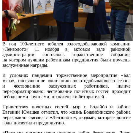
В год 100-летнего юбилея золотодобывающей компании
«Лензолото» 11 ноября в актовом зале районной
администрации состоялось торжественное собрание,
на котором лучшим работникам предприятия были вручены
заслуженные награды.
В условиях пандемии торжественное мероприятие «Бал
мэра», посвященное окончанию золотодобывающего сезона
и чествованию заслуженных работников, нынче
переформатировано: чествование почетных гостей проходит
небольшими группами, практически без зрителей.
Приветствуя почетных гостей, мэр г. Бодайбо и района
Евгений Юмашев отметил, что жизнь Бодайбинского района
неразрывно связана с «Лензолото», людьми, которые долгие
годы посвятили предприятию.
«Пока мы помним нашу историю, район будет жить. Люди