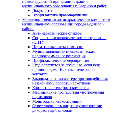
правонарушений при администрации
муниципального образования г. Бодайбо и район
Документы
Профилактика правонарушений
Межведомственная антинаркотическая комиссия в
муниципальном образовании города Бодайбо и
района
Антинаркотические стикеры
Социально-психологическое тестирование
(СПТ)
Нормативные акты комиссии
Муниципальная антинаркотическая
подпрограмма и ее реализация
Профилактические мероприятия
Куда обратиться за помощью, если беда
пришла в дом. Полезные телефоны и
контакты
Законодательство в сфере противодействия
незаконному обороту наркотиков
Контактные телефоны комиссии
Медицинские последствия употребления
наркотиков
Мониторинг наркоситуации
Ответственность лиц за неуничтожение
дикорастущей конопли