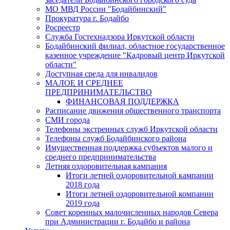
МО МВД России "Бодайбинский"
Прокуратура г. Бодайбо
Росреестр
Служба Гостехнадзора Иркутской области
Бодайбинский филиал, областное государственное
казенное учреждение "Кадровый центр Иркутской
области"
Доступная среда для инвалидов
МАЛОЕ И СРЕДНЕЕ
ПРЕДПРИНИМАТЕЛЬСТВО
ФИНАНСОВАЯ ПОДДЕРЖКА
Расписание движения общественного транспорта
СМИ города
Телефоны экстренных служб Иркутской области
Телефоны служб Бодайбинского района
Имущественная поддержка субъектов малого и
среднего предпринимательства
Летняя оздоровительная кампания
Итоги летней оздоровительной кампании
2018 года
Итоги летней оздоровительной компании
2019 года
Совет коренных малочисленных народов Севера
при Администрации г. Бодайбо и района