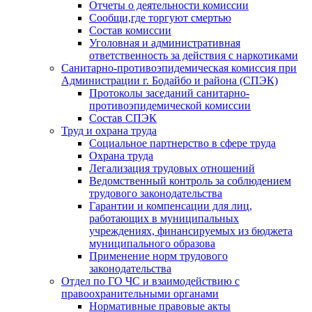
Отчеты о деятельности комиссии
Сообщи,где торгуют смертью
Состав комиссии
Уголовная и административная
ответственность за действия с наркотиками
Санитарно-противоэпидемическая комиссия при
Администрации г. Бодайбо и района (СПЭК)
Протоколы заседаний санитарно-
противоэпидемической комиссии
Состав СПЭК
Труд и охрана труда
Социальное партнерство в сфере труда
Охрана труда
Легализация трудовых отношений
Ведомственный контроль за соблюдением
трудового законодательства
Гарантии и компенсации для лиц,
работающих в муниципальных
учреждениях, финансируемых из бюджета
муниципального образова
Применение норм трудового
законодательства
Отдел по ГО ЧС и взаимодействию с
правоохранительными органами
Нормативные правовые акты