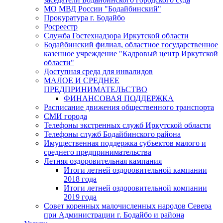
МО МВД России "Бодайбинский"
Прокуратура г. Бодайбо
Росреестр
Служба Гостехнадзора Иркутской области
Бодайбинский филиал, областное государственное
казенное учреждение "Кадровый центр Иркутской
области"
Доступная среда для инвалидов
МАЛОЕ И СРЕДНЕЕ
ПРЕДПРИНИМАТЕЛЬСТВО
ФИНАНСОВАЯ ПОДДЕРЖКА
Расписание движения общественного транспорта
СМИ города
Телефоны экстренных служб Иркутской области
Телефоны служб Бодайбинского района
Имущественная поддержка субъектов малого и
среднего предпринимательства
Летняя оздоровительная кампания
Итоги летней оздоровительной кампании
2018 года
Итоги летней оздоровительной компании
2019 года
Совет коренных малочисленных народов Севера
при Администрации г. Бодайбо и района