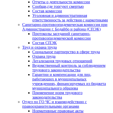
Отчеты о деятельности комиссии
Сообщи,где торгуют смертью
Состав комиссии
Уголовная и административная
ответственность за действия с наркотиками
Санитарно-противоэпидемическая комиссия при
Администрации г. Бодайбо и района (СПЭК)
Протоколы заседаний санитарно-
противоэпидемической комиссии
Состав СПЭК
Труд и охрана труда
Социальное партнерство в сфере труда
Охрана труда
Легализация трудовых отношений
Ведомственный контроль за соблюдением
трудового законодательства
Гарантии и компенсации для лиц,
работающих в муниципальных
учреждениях, финансируемых из бюджета
муниципального образова
Применение норм трудового
законодательства
Отдел по ГО ЧС и взаимодействию с
правоохранительными органами
Нормативные правовые акты