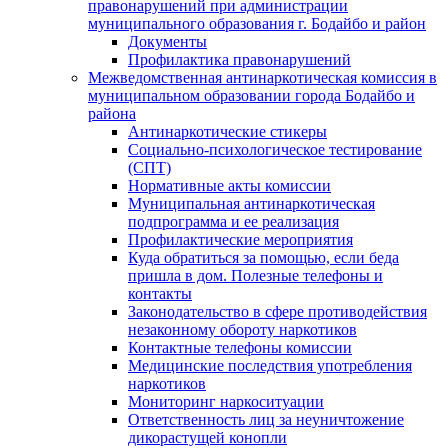
правонарушений при администрации
муниципального образования г. Бодайбо и район
Документы
Профилактика правонарушений
Межведомственная антинаркотическая комиссия в
муниципальном образовании города Бодайбо и
района
Антинаркотические стикеры
Социально-психологическое тестирование
(СПТ)
Нормативные акты комиссии
Муниципальная антинаркотическая
подпрограмма и ее реализация
Профилактические мероприятия
Куда обратиться за помощью, если беда
пришла в дом. Полезные телефоны и
контакты
Законодательство в сфере противодействия
незаконному обороту наркотиков
Контактные телефоны комиссии
Медицинские последствия употребления
наркотиков
Мониторинг наркоситуации
Ответственность лиц за неуничтожение
дикорастущей конопли