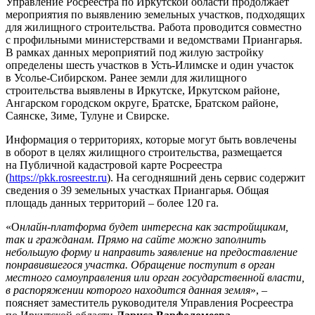
Управление Росреестра по Иркутской области продолжает
мероприятия по выявлению земельных участков, подходящих
для жилищного строительства. Работа проводится совместно
с профильными министерствами и ведомствами Приангарья.
В рамках данных мероприятий под жилую застройку
определены шесть участков в Усть-Илимске и один участок
в Усолье-Сибирском. Ранее земли для жилищного
строительства выявлены в Иркутске, Иркутском районе,
Ангарском городском округе, Братске, Братском районе,
Саянске, Зиме, Тулуне и Свирске.
Информация о территориях, которые могут быть вовлечены
в оборот в целях жилищного строительства, размещается
на Публичной кадастровой карте Росреестра
(
https://pkk.rosreestr.ru
). На сегодняшний день сервис содержит
сведения о 39 земельных участках Приангарья. Общая
площадь данных территорий – более 120 га.
«О
нлайн-платформа будет интересна как застройщикам,
так и гражданам. Прямо на сайте можно заполнить
небольшую форму и направить заявление на предоставление
понравившегося участка. Обращение поступит в орган
местного самоуправления или орган государственной власти,
в распоряжении которого находится данная земля
», –
поясняет заместитель руководителя Управления Росреестра