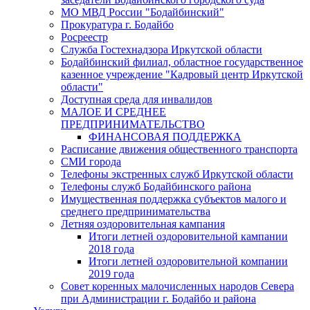
МО МВД России "Бодайбинский"
Прокуратура г. Бодайбо
Росреестр
Служба Гостехнадзора Иркутской области
Бодайбинский филиал, областное государственное
казенное учреждение "Кадровый центр Иркутской
области"
Доступная среда для инвалидов
МАЛОЕ И СРЕДНЕЕ
ПРЕДПРИНИМАТЕЛЬСТВО
ФИНАНСОВАЯ ПОДДЕРЖКА
Расписание движения общественного транспорта
СМИ города
Телефоны экстренных служб Иркутской области
Телефоны служб Бодайбинского района
Имущественная поддержка субъектов малого и
среднего предпринимательства
Летняя оздоровительная кампания
Итоги летней оздоровительной кампании
2018 года
Итоги летней оздоровительной компании
2019 года
Совет коренных малочисленных народов Севера
при Администрации г. Бодайбо и района