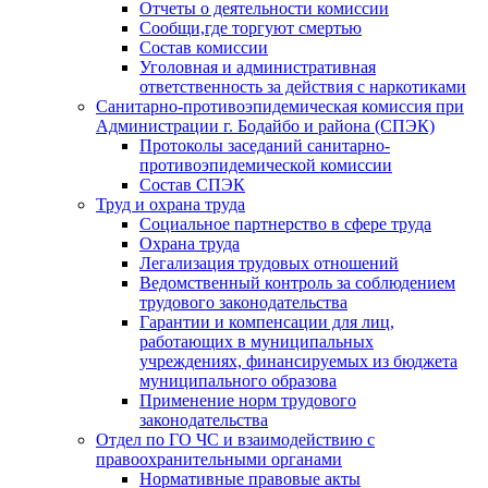
Отчеты о деятельности комиссии
Сообщи,где торгуют смертью
Состав комиссии
Уголовная и административная
ответственность за действия с наркотиками
Санитарно-противоэпидемическая комиссия при
Администрации г. Бодайбо и района (СПЭК)
Протоколы заседаний санитарно-
противоэпидемической комиссии
Состав СПЭК
Труд и охрана труда
Социальное партнерство в сфере труда
Охрана труда
Легализация трудовых отношений
Ведомственный контроль за соблюдением
трудового законодательства
Гарантии и компенсации для лиц,
работающих в муниципальных
учреждениях, финансируемых из бюджета
муниципального образова
Применение норм трудового
законодательства
Отдел по ГО ЧС и взаимодействию с
правоохранительными органами
Нормативные правовые акты