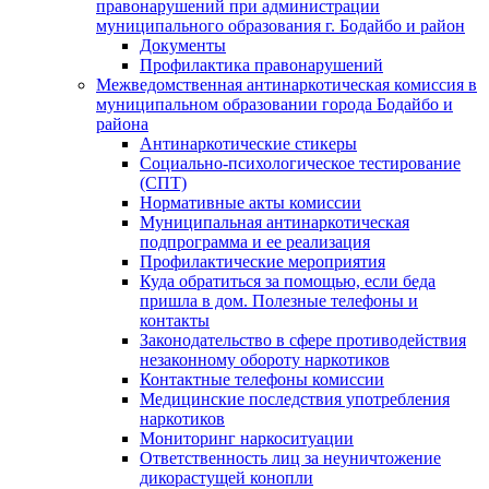
правонарушений при администрации
муниципального образования г. Бодайбо и район
Документы
Профилактика правонарушений
Межведомственная антинаркотическая комиссия в
муниципальном образовании города Бодайбо и
района
Антинаркотические стикеры
Социально-психологическое тестирование
(СПТ)
Нормативные акты комиссии
Муниципальная антинаркотическая
подпрограмма и ее реализация
Профилактические мероприятия
Куда обратиться за помощью, если беда
пришла в дом. Полезные телефоны и
контакты
Законодательство в сфере противодействия
незаконному обороту наркотиков
Контактные телефоны комиссии
Медицинские последствия употребления
наркотиков
Мониторинг наркоситуации
Ответственность лиц за неуничтожение
дикорастущей конопли