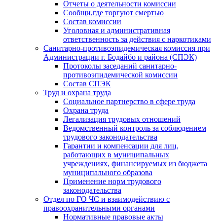
Отчеты о деятельности комиссии
Сообщи,где торгуют смертью
Состав комиссии
Уголовная и административная
ответственность за действия с наркотиками
Санитарно-противоэпидемическая комиссия при
Администрации г. Бодайбо и района (СПЭК)
Протоколы заседаний санитарно-
противоэпидемической комиссии
Состав СПЭК
Труд и охрана труда
Социальное партнерство в сфере труда
Охрана труда
Легализация трудовых отношений
Ведомственный контроль за соблюдением
трудового законодательства
Гарантии и компенсации для лиц,
работающих в муниципальных
учреждениях, финансируемых из бюджета
муниципального образова
Применение норм трудового
законодательства
Отдел по ГО ЧС и взаимодействию с
правоохранительными органами
Нормативные правовые акты