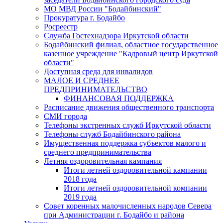
МО МВД России "Бодайбинский"
Прокуратура г. Бодайбо
Росреестр
Служба Гостехнадзора Иркутской области
Бодайбинский филиал, областное государственное
казенное учреждение "Кадровый центр Иркутской
области"
Доступная среда для инвалидов
МАЛОЕ И СРЕДНЕЕ
ПРЕДПРИНИМАТЕЛЬСТВО
ФИНАНСОВАЯ ПОДДЕРЖКА
Расписание движения общественного транспорта
СМИ города
Телефоны экстренных служб Иркутской области
Телефоны служб Бодайбинского района
Имущественная поддержка субъектов малого и
среднего предпринимательства
Летняя оздоровительная кампания
Итоги летней оздоровительной кампании
2018 года
Итоги летней оздоровительной компании
2019 года
Совет коренных малочисленных народов Севера
при Администрации г. Бодайбо и района