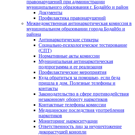
правонарушений при администрации
муниципального образования г. Бодайбо и район
Документы
Профилактика правонарушений
Межведомственная антинаркотическая комиссия в
муниципальном образовании города Бодайбо и
района
Антинаркотические стикеры
Социально-психологическое тестирование
(СПТ)
Нормативные акты комиссии
Муниципальная антинаркотическая
подпрограмма и ее реализация
Профилактические мероприятия
Куда обратиться за помощью, если беда
пришла в дом. Полезные телефоны и
контакты
Законодательство в сфере противодействия
незаконному обороту наркотиков
Контактные телефоны комиссии
Медицинские последствия употребления
наркотиков
Мониторинг наркоситуации
Ответственность лиц за неуничтожение
дикорастущей конопли