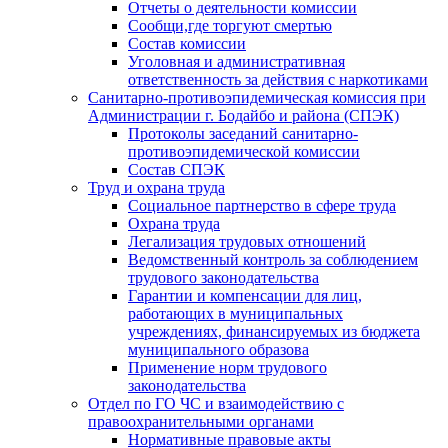
Отчеты о деятельности комиссии
Сообщи,где торгуют смертью
Состав комиссии
Уголовная и административная
ответственность за действия с наркотиками
Санитарно-противоэпидемическая комиссия при
Администрации г. Бодайбо и района (СПЭК)
Протоколы заседаний санитарно-
противоэпидемической комиссии
Состав СПЭК
Труд и охрана труда
Социальное партнерство в сфере труда
Охрана труда
Легализация трудовых отношений
Ведомственный контроль за соблюдением
трудового законодательства
Гарантии и компенсации для лиц,
работающих в муниципальных
учреждениях, финансируемых из бюджета
муниципального образова
Применение норм трудового
законодательства
Отдел по ГО ЧС и взаимодействию с
правоохранительными органами
Нормативные правовые акты