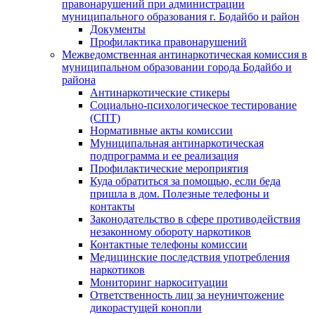
правонарушений при администрации
муниципального образования г. Бодайбо и район
Документы
Профилактика правонарушений
Межведомственная антинаркотическая комиссия в
муниципальном образовании города Бодайбо и
района
Антинаркотические стикеры
Социально-психологическое тестирование
(СПТ)
Нормативные акты комиссии
Муниципальная антинаркотическая
подпрограмма и ее реализация
Профилактические мероприятия
Куда обратиться за помощью, если беда
пришла в дом. Полезные телефоны и
контакты
Законодательство в сфере противодействия
незаконному обороту наркотиков
Контактные телефоны комиссии
Медицинские последствия употребления
наркотиков
Мониторинг наркоситуации
Ответственность лиц за неуничтожение
дикорастущей конопли