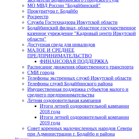
МО МВД России "Бодайбинский"
Прокуратура г. Бодайбо
Росреестр
Служба Гостехнадзора Иркутской области
Бодайбинский филиал, областное государственное
казенное учреждение "Кадровый центр Иркутской
области"
Доступная среда для инвалидов
МАЛОЕ И СРЕДНЕЕ
ПРЕДПРИНИМАТЕЛЬСТВО
ФИНАНСОВАЯ ПОДДЕРЖКА
Расписание движения общественного транспорта
СМИ города
Телефоны экстренных служб Иркутской области
Телефоны служб Бодайбинского района
Имущественная поддержка субъектов малого и
среднего предпринимательства
Летняя оздоровительная кампания
Итоги летней оздоровительной кампании
2018 года
Итоги летней оздоровительной компании
2019 года
Совет коренных малочисленных народов Севера
при Администрации г. Бодайбо и района