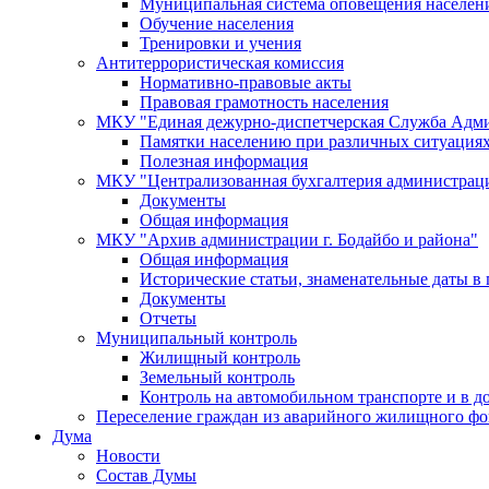
Муниципальная система оповещения населен
Обучение населения
Тренировки и учения
Антитеррористическая комиссия
Нормативно-правовые акты
Правовая грамотность населения
МКУ "Единая дежурно-диспетчерская Служба Адми
Памятки населению при различных ситуация
Полезная информация
МКУ "Централизованная бухгалтерия администрации
Документы
Общая информация
МКУ "Архив администрации г. Бодайбо и района"
Общая информация
Исторические статьи, знаменательные даты в 
Документы
Отчеты
Муниципальный контроль
Жилищный контроль
Земельный контроль
Контроль на автомобильном транспорте и в д
Переселение граждан из аварийного жилищного фо
Дума
Новости
Состав Думы