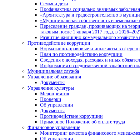
Семья и дети
Профилактика социально-значимых заболеван
«Архитектура и градостроительство в муницип
«Муниципальная собственность и земельные 
Переселение граждан, проживающих на терри
таковым после 1 января 2017 года, в 2026–202
Развитие жилищно-коммунального хозяйства 
Противодействие коррупции
Нормативно-правовые и иные акты в сфере п
План по противодействию коррупции
Сведения о доходах, расходах и иных обязате
Информация о среднемесячной заработной п
Муниципальная служба
Управление образования
Документы
Управление культуры
Мероприятия
Проверки
Об управлении
Документы
Противодействие коррупции
Примерное Положение об оплате труда
Финансовое управление
Мониторинг качества финансового менеджме
Об управлении