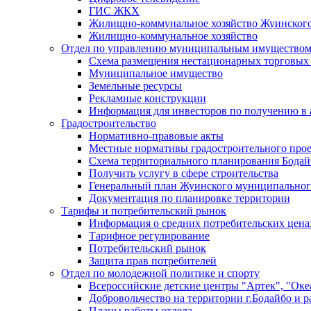
ГИС ЖКХ
Жилищно-коммунальное хозяйство Жуинско
Жилищно-коммунальное хозяйство
Отдел по управлению муниципальным имуществом
Схема размещения нестационарных торговых
Муниципальное имущество
Земельные ресурсы
Рекламные конструкции
Информация для инвесторов по получению в 
Градостроительство
Нормативно-правовые акты
Местные нормативы градостроительного про
Схема территориального планирования Бодай
Получить услугу в сфере строительства
Генеральный план Жуинского муниципальног
Документация по планировке территории
Тарифы и потребительский рынок
Информация о средних потребительских цена
Тарифное регулирование
Потребительский рынок
Защита прав потребителей
Отдел по молодежной политике и спорту
Всероссийские детские центры "Артек", "Оке
Добровольчество на территории г.Бодайбо и р
Планы работы отдела