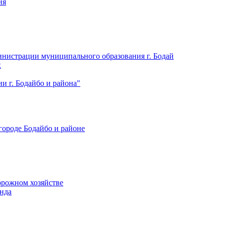
ия
нистрации муниципального образования г. Бодай
х
 г. Бодайбо и района"
городе Бодайбо и районе
орожном хозяйстве
нда