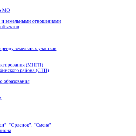
го МО
 и земельными отношениями
 объектов
аренду земельных участков
ектирования (МНГП)
бинского района (СТП)
о образования
х
ан", "Орленок", "Смена"
айона