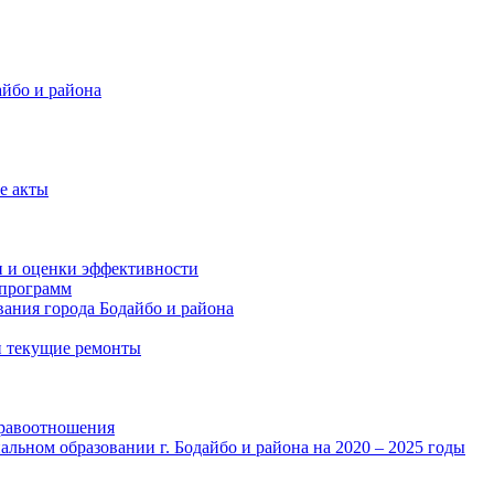
айбо и района
е акты
и и оценки эффективности
программ
ания города Бодайбо и района
и текущие ремонты
правоотношения
льном образовании г. Бодайбо и района на 2020 – 2025 годы