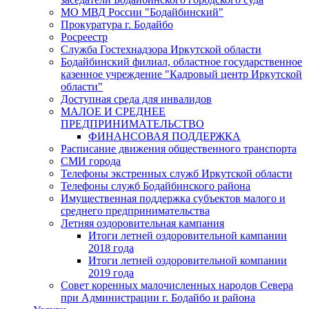
МО МВД России "Бодайбинский"
Прокуратура г. Бодайбо
Росреестр
Служба Гостехнадзора Иркутской области
Бодайбинский филиал, областное государственное
казенное учреждение "Кадровый центр Иркутской
области"
Доступная среда для инвалидов
МАЛОЕ И СРЕДНЕЕ
ПРЕДПРИНИМАТЕЛЬСТВО
ФИНАНСОВАЯ ПОДДЕРЖКА
Расписание движения общественного транспорта
СМИ города
Телефоны экстренных служб Иркутской области
Телефоны служб Бодайбинского района
Имущественная поддержка субъектов малого и
среднего предпринимательства
Летняя оздоровительная кампания
Итоги летней оздоровительной кампании
2018 года
Итоги летней оздоровительной компании
2019 года
Совет коренных малочисленных народов Севера
при Администрации г. Бодайбо и района