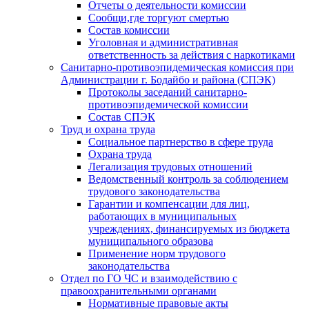
Отчеты о деятельности комиссии
Сообщи,где торгуют смертью
Состав комиссии
Уголовная и административная
ответственность за действия с наркотиками
Санитарно-противоэпидемическая комиссия при
Администрации г. Бодайбо и района (СПЭК)
Протоколы заседаний санитарно-
противоэпидемической комиссии
Состав СПЭК
Труд и охрана труда
Социальное партнерство в сфере труда
Охрана труда
Легализация трудовых отношений
Ведомственный контроль за соблюдением
трудового законодательства
Гарантии и компенсации для лиц,
работающих в муниципальных
учреждениях, финансируемых из бюджета
муниципального образова
Применение норм трудового
законодательства
Отдел по ГО ЧС и взаимодействию с
правоохранительными органами
Нормативные правовые акты