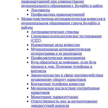
правонарушений при администрации
муниципального образования г. Бодайбо и район
Документы
Профилактика правонарушений
Межведомственная антинаркотическая комиссия в
муниципальном образовании города Бодайбо и
района
Антинаркотические стикеры
Социально-психологическое тестирование
(СПТ)
Нормативные акты комиссии
Муниципальная антинаркотическая
подпрограмма и ее реализация
Профилактические мероприятия
Куда обратиться за помощью, если беда
пришла в дом. Полезные телефоны и
контакты
Законодательство в сфере противодействия
незаконному обороту наркотиков
Контактные телефоны комиссии
Медицинские последствия употребления
наркотиков
Мониторинг наркоситуации
Ответственность лиц за неуничтожение
дикорастущей конопли