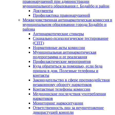
правонарушений при администрации
муниципального образования г. Бодайбо и район
Документы
Профилактика правонарушений
Межведомственная антинаркотическая комиссия в
муниципальном образовании города Бодайбо и
района
Антинаркотические стикеры
Социально-психологическое тестирование
(СПТ)
Нормативные акты комиссии
Муниципальная антинаркотическая
подпрограмма и ее реализация
Профилактические мероприятия
Куда обратиться за помощью, если беда
пришла в дом. Полезные телефоны и
контакты
Законодательство в сфере противодействия
незаконному обороту наркотиков
Контактные телефоны комиссии
Медицинские последствия употребления
наркотиков
Мониторинг наркоситуации
Ответственность лиц за неуничтожение
дикорастущей конопли