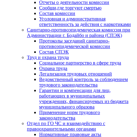
Отчеты о деятельности комиссии
Сообщи,где торгуют смертью
Состав комиссии
Уголовная и административная
ответственность за действия с наркотиками
Санитарно-противоэпидемическая комиссия при
Администрации г. Бодайбо и района (СПЭК)
Протоколы заседаний санитарно-
противоэпидемической комиссии
Состав СПЭК
Труд и охрана труда
Социальное партнерство в сфере труда
Охрана труда
Легализация трудовых отношений
Ведомственный контроль за соблюдением
трудового законодательства
Гарантии и компенсации для лиц,
работающих в муниципальных
учреждениях, финансируемых из бюджета
муниципального образова
Применение норм трудового
законодательства
Отдел по ГО ЧС и взаимодействию с
правоохранительными органами
Нормативные правовые акты