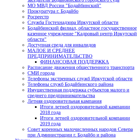
МО МВД России "Бодайбинский"
Прокуратура г. Бодайбо
Росреестр
Служба Гостехнадзора Иркутской области
Бодайбинский филиал, областное государственное
казенное учреждение "Кадровый центр Иркутской
области"
Доступная среда для инвалидов
МАЛОЕ И СРЕДНЕЕ
ПРЕДПРИНИМАТЕЛЬСТВО
ФИНАНСОВАЯ ПОДДЕРЖКА
Расписание движения общественного транспорта
СМИ города
Телефоны экстренных служб Иркутской области
Телефоны служб Бодайбинского района
Имущественная поддержка субъектов малого и
среднего предпринимательства
Летняя оздоровительная кампания
Итоги летней оздоровительной кампании
2018 года
Итоги летней оздоровительной компании
2019 года
Совет коренных малочисленных народов Севера
при Администрации г. Бодайбо и района