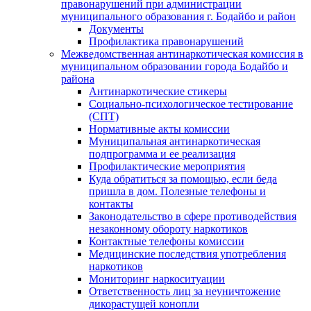
правонарушений при администрации
муниципального образования г. Бодайбо и район
Документы
Профилактика правонарушений
Межведомственная антинаркотическая комиссия в
муниципальном образовании города Бодайбо и
района
Антинаркотические стикеры
Социально-психологическое тестирование
(СПТ)
Нормативные акты комиссии
Муниципальная антинаркотическая
подпрограмма и ее реализация
Профилактические мероприятия
Куда обратиться за помощью, если беда
пришла в дом. Полезные телефоны и
контакты
Законодательство в сфере противодействия
незаконному обороту наркотиков
Контактные телефоны комиссии
Медицинские последствия употребления
наркотиков
Мониторинг наркоситуации
Ответственность лиц за неуничтожение
дикорастущей конопли