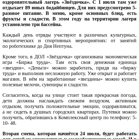
оздоровительный лагерь «Звёздочка». С 1 июля там уже
отдыхает 89 юных бодайбинцев. Для них предусмотрено 5-
разовое питание. В меню, кроме основных блюд, есть
фрукты и сладости. В этом году на территории лагеря
установлено три бассейна.
Каждый день отряды участвуют в различных культурных,
экологических и спортивных мероприятиях: от занятий
по роботехнике до Дня Нептуна.
Кроме того, в ДОЛ «Звёздочка» организована экономическая
игра «Биржа труда». Там есть своя денежная единица
«звездин». «Деньги» можно заработать, придя на «биржу
труда» и выполнив несложную работу. Уже открыт и работает
магазин. В нём на заработанные «звездины» можно купить
полезные мелочи, сувениры и сладости.
Согласитесь, когда на улице стоит такая прекрасная погода,
дети должны наслаждать свежим воздухом, активным
отдыхом, получать положительные эмоции, оздоравливатся,
а не сидеть в душных городских квартирах. Путевки можно
получить, обратившись в Комплексный центр по телефону: 5-
10- 48.
Вторая смена, которая начнётся 24 июля, будет работать