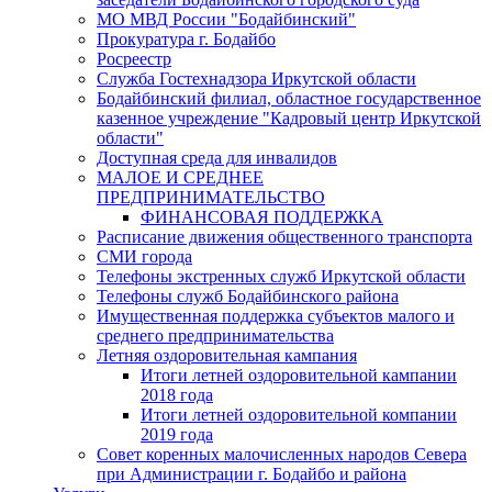
МО МВД России "Бодайбинский"
Прокуратура г. Бодайбо
Росреестр
Служба Гостехнадзора Иркутской области
Бодайбинский филиал, областное государственное
казенное учреждение "Кадровый центр Иркутской
области"
Доступная среда для инвалидов
МАЛОЕ И СРЕДНЕЕ
ПРЕДПРИНИМАТЕЛЬСТВО
ФИНАНСОВАЯ ПОДДЕРЖКА
Расписание движения общественного транспорта
СМИ города
Телефоны экстренных служб Иркутской области
Телефоны служб Бодайбинского района
Имущественная поддержка субъектов малого и
среднего предпринимательства
Летняя оздоровительная кампания
Итоги летней оздоровительной кампании
2018 года
Итоги летней оздоровительной компании
2019 года
Совет коренных малочисленных народов Севера
при Администрации г. Бодайбо и района