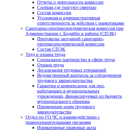
Отчеты о деятельности комиссии
Сообщи,где торгуют смертью
Состав комиссии
Уголовная и административная
ответственность за действия с наркотиками
Санитарно-противоэпидемическая комиссия при
Администрации г. Бодайбо и района (СПЭК)
Протоколы заседаний санитарно-
противоэпидемической комиссии
Состав СПЭК
Труд и охрана труда
Социальное партнерство в сфере труда
Охрана труда
Легализация трудовых отношений
Ведомственный контроль за соблюдением
трудового законодательства
Гарантии и компенсации для лиц,
работающих в муниципальных
учреждениях, финансируемых из бюджета
муниципального образова
Применение норм трудового
законодательства
Отдел по ГО ЧС и взаимодействию с
правоохранительными органами
Нормативные правовые акты