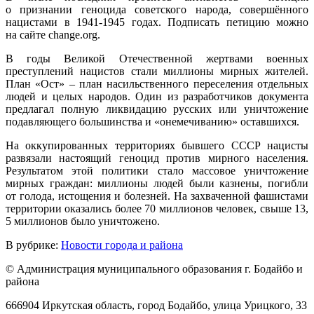
о признании геноцида советского народа, совершённого
нацистами в 1941-1945 годах. Подписать петицию можно
на сайте change.org.
В годы Великой Отечественной жертвами военных
преступлений нацистов стали миллионы мирных жителей.
План «Ост» – план насильственного переселения отдельных
людей и целых народов. Один из разработчиков документа
предлагал полную ликвидацию русских или уничтожение
подавляющего большинства и «онемечиванию» оставшихся.
На оккупированных территориях бывшего СССР нацисты
развязали настоящий геноцид против мирного населения.
Результатом этой политики стало массовое уничтожение
мирных граждан: миллионы людей были казнены, погибли
от голода, истощения и болезней. На захваченной фашистами
территории оказались более 70 миллионов человек, свыше 13,
5 миллионов было уничтожено.
В рубрике:
Новости города и района
© Администрация муниципального образования г. Бодайбо и
района
666904 Иркутская область, город Бодайбо, улица Урицкого, 33