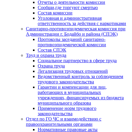
Отчеты о деятельности комиссии
Сообщи,где торгуют смертью
Состав комиссии
Уголовная и административная
ответственность за действия с наркотиками
Санитарно-противоэпидемическая комиссия при
Администрации г. Бодайбо и района (СПЭК)
Протоколы заседаний санитарно-
противоэпидемической комиссии
Состав СПЭК
Труд и охрана труда
Социальное партнерство в сфере труда
Охрана труда
Легализация трудовых отношений
Ведомственный контроль за соблюдением
трудового законодательства
Гарантии и компенсации для лиц,
работающих в муниципальных
учреждениях, финансируемых из бюджета
муниципального образова
Применение норм трудового
законодательства
Отдел по ГО ЧС и взаимодействию с
правоохранительными органами
Нормативные правовые акты