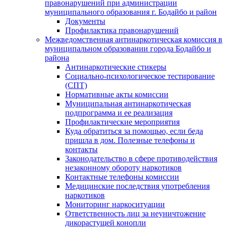
правонарушений при администрации
муниципального образования г. Бодайбо и район
Документы
Профилактика правонарушений
Межведомственная антинаркотическая комиссия в
муниципальном образовании города Бодайбо и
района
Антинаркотические стикеры
Социально-психологическое тестирование
(СПТ)
Нормативные акты комиссии
Муниципальная антинаркотическая
подпрограмма и ее реализация
Профилактические мероприятия
Куда обратиться за помощью, если беда
пришла в дом. Полезные телефоны и
контакты
Законодательство в сфере противодействия
незаконному обороту наркотиков
Контактные телефоны комиссии
Медицинские последствия употребления
наркотиков
Мониторинг наркоситуации
Ответственность лиц за неуничтожение
дикорастущей конопли