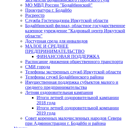
МО МВД России "Бодайбинский"
Прокуратура г. Бодайбо
Росреестр
Служба Гостехнадзора Иркутской области
Бодайбинский филиал, областное государственное
казенное учреждение "Кадровый центр Иркутской
области"
Доступная среда для инвалидов
МАЛОЕ И СРЕДНЕЕ
ПРЕДПРИНИМАТЕЛЬСТВО
ФИНАНСОВАЯ ПОДДЕРЖКА
Расписание движения общественного транспорта
СМИ города
Телефоны экстренных служб Иркутской области
Телефоны служб Бодайбинского района
Имущественная поддержка субъектов малого и
среднего предпринимательства
Летняя оздоровительная кампания
Итоги летней оздоровительной кампании
2018 года
Итоги летней оздоровительной компании
2019 года
Совет коренных малочисленных народов Севера
при Администрации г. Бодайбо и района