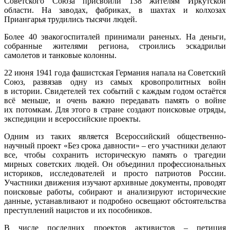
Советского Союза присвоили 138 жителям Иркутской
области. На заводах, фабриках, в шахтах и колхозах
Приангарья трудились тысячи людей.
Более 40 эвакогоспиталей принимали раненых. На деньги,
собранные жителями региона, строились эскадрильи
самолетов и танковые колонны.
22 июня 1941 года фашистская Германия напала на Советский
Союз, развязав одну из самых кровопролитных войн
в истории. Свидетелей тех событий с каждым годом остаётся
всё меньше, и очень важно передавать память о войне
их потомкам. Для этого в стране создают поисковые отряды,
экспедиции и всероссийские проекты.
Одним из таких является Всероссийский общественно-
научный проект «Без срока давности» – его участники делают
все, чтобы сохранить историческую память о трагедии
мирных советских людей. Он объединил профессиональных
историков, исследователей и просто патриотов России.
Участники движения изучают архивные документы, проводят
поисковые работы, собирают и анализируют исторические
данные, устанавливают и подробно освещают обстоятельства
преступлений нацистов и их пособников.
В числе последних проектов активистов – петиция