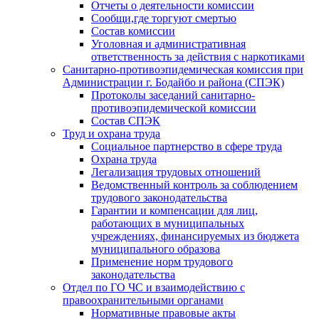
Отчеты о деятельности комиссии
Сообщи,где торгуют смертью
Состав комиссии
Уголовная и административная
ответственность за действия с наркотиками
Санитарно-противоэпидемическая комиссия при
Администрации г. Бодайбо и района (СПЭК)
Протоколы заседаний санитарно-
противоэпидемической комиссии
Состав СПЭК
Труд и охрана труда
Социальное партнерство в сфере труда
Охрана труда
Легализация трудовых отношений
Ведомственный контроль за соблюдением
трудового законодательства
Гарантии и компенсации для лиц,
работающих в муниципальных
учреждениях, финансируемых из бюджета
муниципального образова
Применение норм трудового
законодательства
Отдел по ГО ЧС и взаимодействию с
правоохранительными органами
Нормативные правовые акты