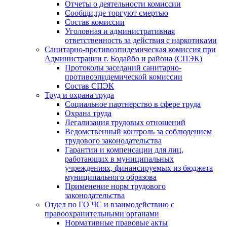
Отчеты о деятельности комиссии
Сообщи,где торгуют смертью
Состав комиссии
Уголовная и административная
ответственность за действия с наркотиками
Санитарно-противоэпидемическая комиссия при
Администрации г. Бодайбо и района (СПЭК)
Протоколы заседаний санитарно-
противоэпидемической комиссии
Состав СПЭК
Труд и охрана труда
Социальное партнерство в сфере труда
Охрана труда
Легализация трудовых отношений
Ведомственный контроль за соблюдением
трудового законодательства
Гарантии и компенсации для лиц,
работающих в муниципальных
учреждениях, финансируемых из бюджета
муниципального образова
Применение норм трудового
законодательства
Отдел по ГО ЧС и взаимодействию с
правоохранительными органами
Нормативные правовые акты