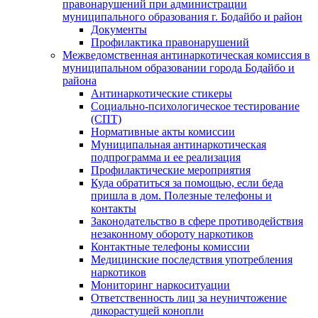
правонарушений при администрации
муниципального образования г. Бодайбо и район
Документы
Профилактика правонарушений
Межведомственная антинаркотическая комиссия в
муниципальном образовании города Бодайбо и
района
Антинаркотические стикеры
Социально-психологическое тестирование
(СПТ)
Нормативные акты комиссии
Муниципальная антинаркотическая
подпрограмма и ее реализация
Профилактические мероприятия
Куда обратиться за помощью, если беда
пришла в дом. Полезные телефоны и
контакты
Законодательство в сфере противодействия
незаконному обороту наркотиков
Контактные телефоны комиссии
Медицинские последствия употребления
наркотиков
Мониторинг наркоситуации
Ответственность лиц за неуничтожение
дикорастущей конопли