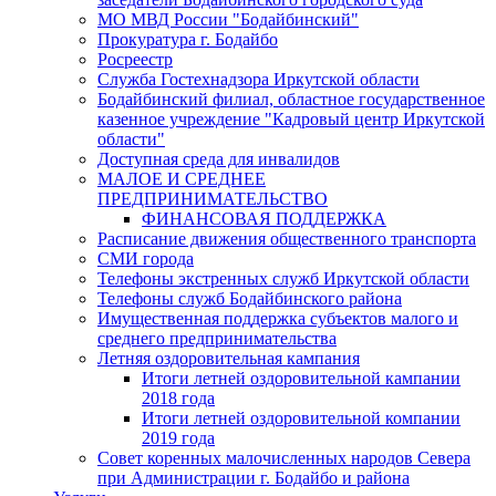
МО МВД России "Бодайбинский"
Прокуратура г. Бодайбо
Росреестр
Служба Гостехнадзора Иркутской области
Бодайбинский филиал, областное государственное
казенное учреждение "Кадровый центр Иркутской
области"
Доступная среда для инвалидов
МАЛОЕ И СРЕДНЕЕ
ПРЕДПРИНИМАТЕЛЬСТВО
ФИНАНСОВАЯ ПОДДЕРЖКА
Расписание движения общественного транспорта
СМИ города
Телефоны экстренных служб Иркутской области
Телефоны служб Бодайбинского района
Имущественная поддержка субъектов малого и
среднего предпринимательства
Летняя оздоровительная кампания
Итоги летней оздоровительной кампании
2018 года
Итоги летней оздоровительной компании
2019 года
Совет коренных малочисленных народов Севера
при Администрации г. Бодайбо и района