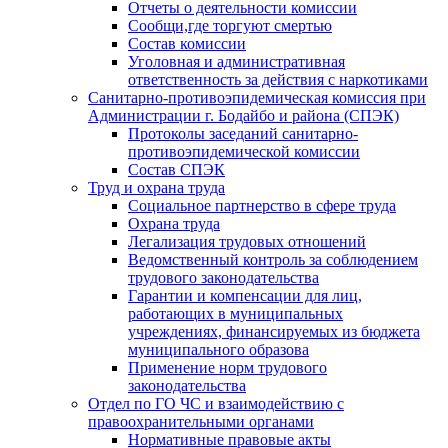
Отчеты о деятельности комиссии
Сообщи,где торгуют смертью
Состав комиссии
Уголовная и административная
ответственность за действия с наркотиками
Санитарно-противоэпидемическая комиссия при
Администрации г. Бодайбо и района (СПЭК)
Протоколы заседаний санитарно-
противоэпидемической комиссии
Состав СПЭК
Труд и охрана труда
Социальное партнерство в сфере труда
Охрана труда
Легализация трудовых отношений
Ведомственный контроль за соблюдением
трудового законодательства
Гарантии и компенсации для лиц,
работающих в муниципальных
учреждениях, финансируемых из бюджета
муниципального образова
Применение норм трудового
законодательства
Отдел по ГО ЧС и взаимодействию с
правоохранительными органами
Нормативные правовые акты