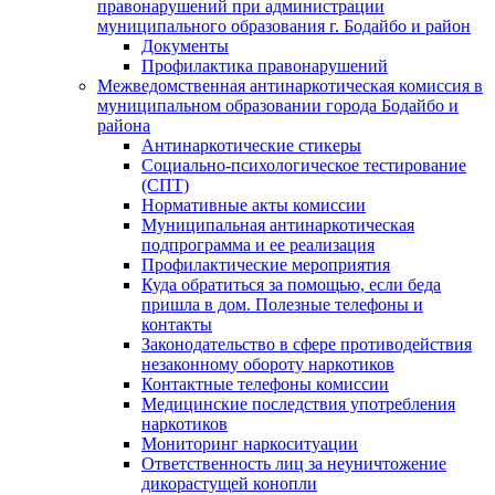
правонарушений при администрации
муниципального образования г. Бодайбо и район
Документы
Профилактика правонарушений
Межведомственная антинаркотическая комиссия в
муниципальном образовании города Бодайбо и
района
Антинаркотические стикеры
Социально-психологическое тестирование
(СПТ)
Нормативные акты комиссии
Муниципальная антинаркотическая
подпрограмма и ее реализация
Профилактические мероприятия
Куда обратиться за помощью, если беда
пришла в дом. Полезные телефоны и
контакты
Законодательство в сфере противодействия
незаконному обороту наркотиков
Контактные телефоны комиссии
Медицинские последствия употребления
наркотиков
Мониторинг наркоситуации
Ответственность лиц за неуничтожение
дикорастущей конопли