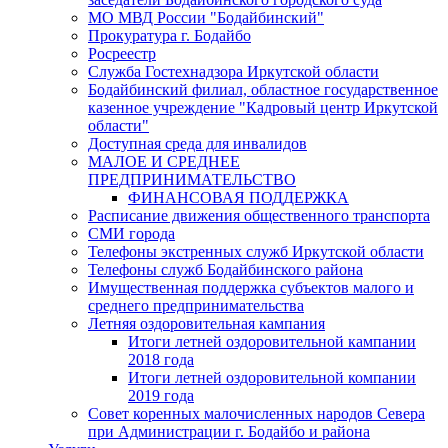
МО МВД России "Бодайбинский"
Прокуратура г. Бодайбо
Росреестр
Служба Гостехнадзора Иркутской области
Бодайбинский филиал, областное государственное
казенное учреждение "Кадровый центр Иркутской
области"
Доступная среда для инвалидов
МАЛОЕ И СРЕДНЕЕ
ПРЕДПРИНИМАТЕЛЬСТВО
ФИНАНСОВАЯ ПОДДЕРЖКА
Расписание движения общественного транспорта
СМИ города
Телефоны экстренных служб Иркутской области
Телефоны служб Бодайбинского района
Имущественная поддержка субъектов малого и
среднего предпринимательства
Летняя оздоровительная кампания
Итоги летней оздоровительной кампании
2018 года
Итоги летней оздоровительной компании
2019 года
Совет коренных малочисленных народов Севера
при Администрации г. Бодайбо и района