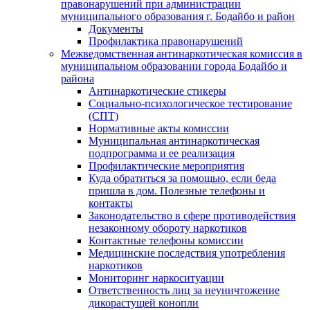
правонарушений при администрации
муниципального образования г. Бодайбо и район
Документы
Профилактика правонарушений
Межведомственная антинаркотическая комиссия в
муниципальном образовании города Бодайбо и
района
Антинаркотические стикеры
Социально-психологическое тестирование
(СПТ)
Нормативные акты комиссии
Муниципальная антинаркотическая
подпрограмма и ее реализация
Профилактические мероприятия
Куда обратиться за помощью, если беда
пришла в дом. Полезные телефоны и
контакты
Законодательство в сфере противодействия
незаконному обороту наркотиков
Контактные телефоны комиссии
Медицинские последствия употребления
наркотиков
Мониторинг наркоситуации
Ответственность лиц за неуничтожение
дикорастущей конопли