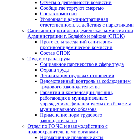
Отчеты о деятельности комиссии
Сообщи,где торгуют смертью
Состав комиссии
Уголовная и административная
ответственность за действия с наркотиками
Санитарно-противоэпидемическая комиссия при
Администрации г. Бодайбо и района (СПЭК)
Протоколы заседаний санитарно-
противоэпидемической комиссии
Состав СПЭК
Труд и охрана труда
Социальное партнерство в сфере труда
Охрана труда
Легализация трудовых отношений
Ведомственный контроль за соблюдением
трудового законодательства
Гарантии и компенсации для лиц,
работающих в муниципальных
учреждениях, финансируемых из бюджета
муниципального образова
Применение норм трудового
законодательства
Отдел по ГО ЧС и взаимодействию с
правоохранительными органами
Нормативные правовые акты