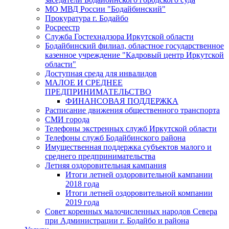
МО МВД России "Бодайбинский"
Прокуратура г. Бодайбо
Росреестр
Служба Гостехнадзора Иркутской области
Бодайбинский филиал, областное государственное
казенное учреждение "Кадровый центр Иркутской
области"
Доступная среда для инвалидов
МАЛОЕ И СРЕДНЕЕ
ПРЕДПРИНИМАТЕЛЬСТВО
ФИНАНСОВАЯ ПОДДЕРЖКА
Расписание движения общественного транспорта
СМИ города
Телефоны экстренных служб Иркутской области
Телефоны служб Бодайбинского района
Имущественная поддержка субъектов малого и
среднего предпринимательства
Летняя оздоровительная кампания
Итоги летней оздоровительной кампании
2018 года
Итоги летней оздоровительной компании
2019 года
Совет коренных малочисленных народов Севера
при Администрации г. Бодайбо и района