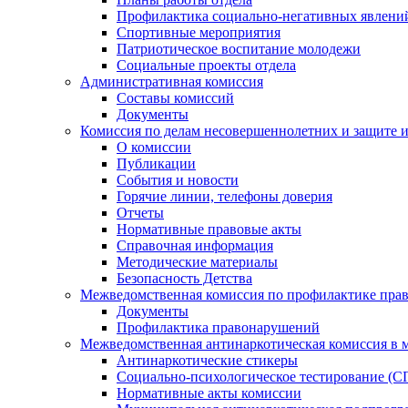
Профилактика социально-негативных явлений
Спортивные мероприятия
Патриотическое воспитание молодежи
Социальные проекты отдела
Административная комиссия
Составы комиссий
Документы
Комиссия по делам несовершеннолетних и защите и
О комиссии
Публикации
События и новости
Горячие линии, телефоны доверия
Отчеты
Нормативные правовые акты
Справочная информация
Методические материалы
Безопасность Детства
Межведомственная комиссия по профилактике прав
Документы
Профилактика правонарушений
Межведомственная антинаркотическая комиссия в 
Антинаркотические стикеры
Социально-психологическое тестирование (С
Нормативные акты комиссии