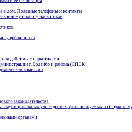
мма и ее реализация
ла в дом. Полезные телефоны и контакты
езаконному обороту наркотиков
отиков
растущей конопли
ть за действия с наркотиками
министрации г. Бодайбо и района (СПЭК)
демической комиссии
ового законодательства
х в муниципальных учреждениях, финансируемых из бюджета м
а
тельными органами