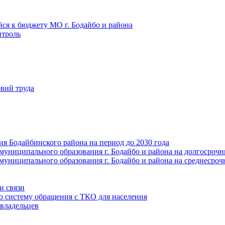
йся к бюджету МО г. Бодайбо и района
троль
вий труда
ия Бодайбинского района на период до 2030 года
муниципального образования г. Бодайбо и района на долгосроч
муниципального образования г. Бодайбо и района на среднесро
и связи
ю систему обращения с ТКО для населения
владельцев