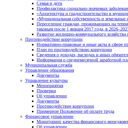
Семья и дети
Профилактика социально-значимых заболеван
«Архитектура и градостроительство в муницип
«Муниципальная собственность и земельные 
Переселение граждан, проживающих на терри
таковым после 1 января 2017 года, в 2026–202
Развитие жилищно-коммунального хозяйства 
Противодействие коррупции
Нормативно-правовые и иные акты в сфере п
План по противодействию коррупции
Сведения о доходах, расходах и иных обязате
Информация о среднемесячной заработной п
Муниципальная служба
Управление образования
Документы
Управление культуры
Мероприятия
Проверки
Об управлении
Документы
Противодействие коррупции
Примерное Положение об оплате труда
Финансовое управление
Мониторинг качества финансового менеджме
Об управлении