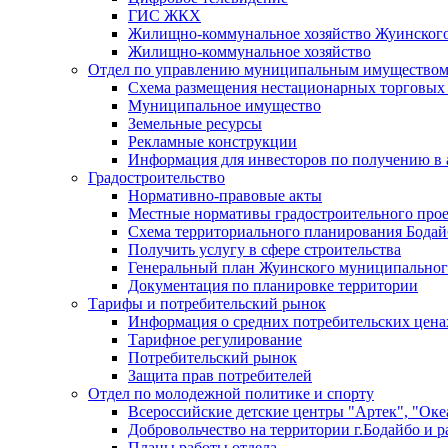
ГИС ЖКХ
Жилищно-коммунальное хозяйство Жуинско
Жилищно-коммунальное хозяйство
Отдел по управлению муниципальным имуществом
Схема размещения нестационарных торговых
Муниципальное имущество
Земельные ресурсы
Рекламные конструкции
Информация для инвесторов по получению в 
Градостроительство
Нормативно-правовые акты
Местные нормативы градостроительного про
Схема территориального планирования Бодай
Получить услугу в сфере строительства
Генеральный план Жуинского муниципальног
Документация по планировке территории
Тарифы и потребительский рынок
Информация о средних потребительских цена
Тарифное регулирование
Потребительский рынок
Защита прав потребителей
Отдел по молодежной политике и спорту
Всероссийские детские центры "Артек", "Оке
Добровольчество на территории г.Бодайбо и р
Планы работы отдела