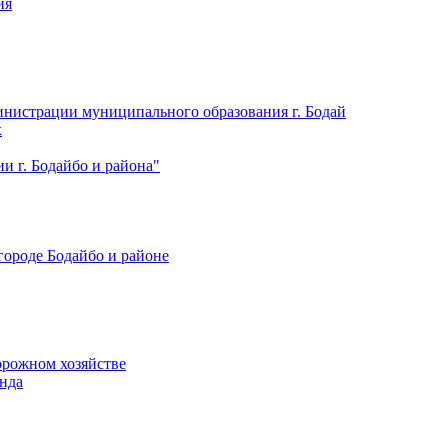
ия
нистрации муниципального образования г. Бодай
х
 г. Бодайбо и района"
городе Бодайбо и районе
орожном хозяйстве
нда