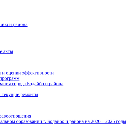
айбо и района
е акты
и и оценки эффективности
программ
ания города Бодайбо и района
и текущие ремонты
правоотношения
льном образовании г. Бодайбо и района на 2020 – 2025 годы