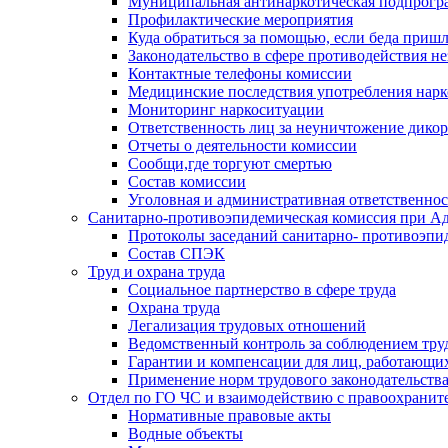
Муниципальная антинаркотическая подпрогра
Профилактические мероприятия
Куда обратиться за помощью, если беда приш
Законодательство в сфере противодействия н
Контактные телефоны комиссии
Медицинские последствия употребления нарк
Мониторинг наркоситуации
Ответственность лиц за неуничтожение дико
Отчеты о деятельности комиссии
Сообщи,где торгуют смертью
Состав комиссии
Уголовная и административная ответственнос
Санитарно-противоэпидемическая комиссия при Ад
Протоколы заседаний санитарно- противоэпи
Состав СПЭК
Труд и охрана труда
Социальное партнерство в сфере труда
Охрана труда
Легализация трудовых отношений
Ведомственный контроль за соблюдением труд
Гарантии и компенсации для лиц, работающи
Применение норм трудового законодательств
Отдел по ГО ЧС и взаимодействию с правоохрани
Нормативные правовые акты
Водные объекты