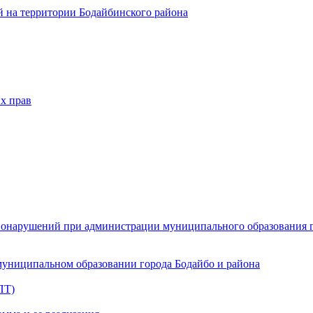
 на территории Бодайбинского района
х прав
онарушений при администрации муниципального образования г.
муниципальном образовании города Бодайбо и района
ПТ)