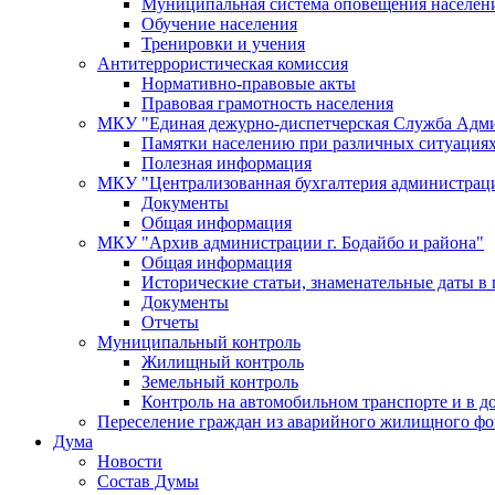
Муниципальная система оповещения населен
Обучение населения
Тренировки и учения
Антитеррористическая комиссия
Нормативно-правовые акты
Правовая грамотность населения
МКУ "Единая дежурно-диспетчерская Служба Адми
Памятки населению при различных ситуация
Полезная информация
МКУ "Централизованная бухгалтерия администрации
Документы
Общая информация
МКУ "Архив администрации г. Бодайбо и района"
Общая информация
Исторические статьи, знаменательные даты в 
Документы
Отчеты
Муниципальный контроль
Жилищный контроль
Земельный контроль
Контроль на автомобильном транспорте и в д
Переселение граждан из аварийного жилищного фо
Дума
Новости
Состав Думы