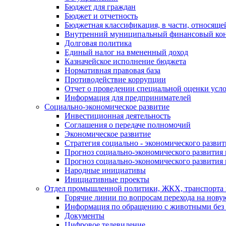
Бюджет для граждан
Бюджет и отчетность
Бюджетная классификация, в части, относяще
Внутренний муниципальный финансовый кон
Долговая политика
Единый налог на вмененный доход
Казначейское исполнение бюджета
Нормативная правовая база
Противодействие коррупции
Отчет о проведении специальной оценки усло
Информация для предпринимателей
Социально-экономическое развитие
Инвестиционная деятельность
Соглашения о передаче полномочий
Экономическое развитие
Стратегия социально - экономического развит
Прогноз социально-экономического развития 
Прогноз социально-экономического развития 
Народные инициативы
Инициативные проекты
Отдел промышленной политики, ЖКХ, транспорта 
Горячие линии по вопросам перехода на нову
Информация по обращению с животными без 
Документы
Цифровое телевидение