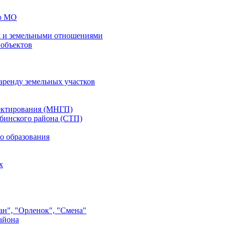
го МО
 и земельными отношениями
 объектов
аренду земельных участков
ектирования (МНГП)
бинского района (СТП)
о образования
х
ан", "Орленок", "Смена"
айона