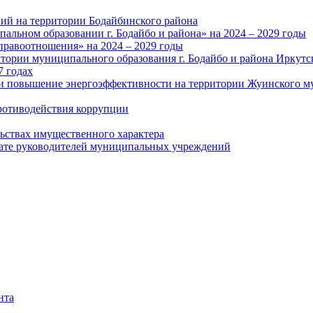
ий на территории Бодайбинского района
альном образовании г. Бодайбо и района» на 2024 – 2029 годы
правоотношения» на 2024 – 2029 годы
тории муниципального образования г. Бодайбо и района Иркутс
7 годах
и повышение энергоэффективности на территории Жуинского му
ротиводействия коррупции
льствах имущественного характера
лате руководителей муниципальных учреждений
нта