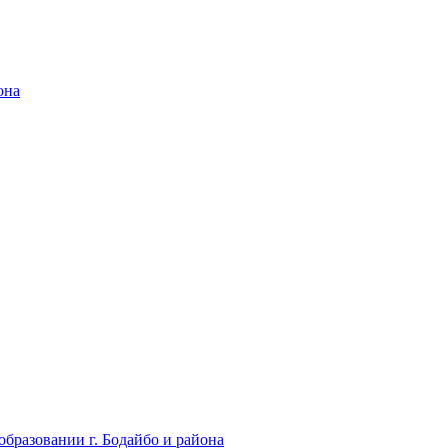
она
бразовании г. Бодайбо и района