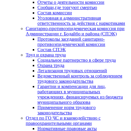
Отчеты о деятельности комиссии
Сообщи,где торгуют смертью
Состав комиссии
Уголовная и административная
ответственность за действия с наркотиками
Санитарно-противоэпидемическая комиссия при
Администрации г. Бодайбо и района (СПЭК)
Протоколы заседаний санитарно-
противоэпидемической комиссии
Состав СПЭК
Труд и охрана труда
Социальное партнерство в сфере труда
Охрана труда
Легализация трудовых отношений
Ведомственный контроль за соблюдением
трудового законодательства
Гарантии и компенсации для лиц,
работающих в муниципальных
учреждениях, финансируемых из бюджета
муниципального образова
Применение норм трудового
законодательства
Отдел по ГО ЧС и взаимодействию с
правоохранительными органами
Нормативные правовые акты