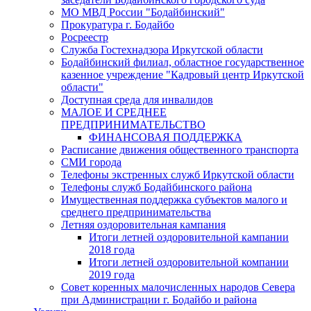
МО МВД России "Бодайбинский"
Прокуратура г. Бодайбо
Росреестр
Служба Гостехнадзора Иркутской области
Бодайбинский филиал, областное государственное
казенное учреждение "Кадровый центр Иркутской
области"
Доступная среда для инвалидов
МАЛОЕ И СРЕДНЕЕ
ПРЕДПРИНИМАТЕЛЬСТВО
ФИНАНСОВАЯ ПОДДЕРЖКА
Расписание движения общественного транспорта
СМИ города
Телефоны экстренных служб Иркутской области
Телефоны служб Бодайбинского района
Имущественная поддержка субъектов малого и
среднего предпринимательства
Летняя оздоровительная кампания
Итоги летней оздоровительной кампании
2018 года
Итоги летней оздоровительной компании
2019 года
Совет коренных малочисленных народов Севера
при Администрации г. Бодайбо и района