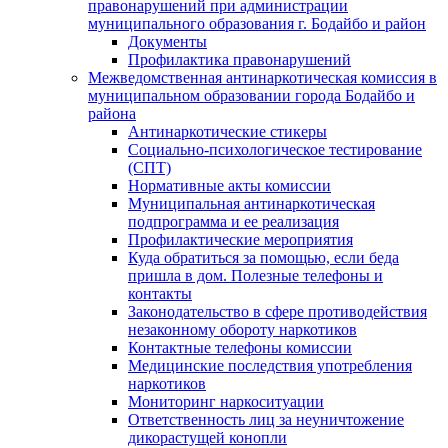
правонарушений при администрации
муниципального образования г. Бодайбо и район
Документы
Профилактика правонарушений
Межведомственная антинаркотическая комиссия в
муниципальном образовании города Бодайбо и
района
Антинаркотические стикеры
Социально-психологическое тестирование
(СПТ)
Нормативные акты комиссии
Муниципальная антинаркотическая
подпрограмма и ее реализация
Профилактические мероприятия
Куда обратиться за помощью, если беда
пришла в дом. Полезные телефоны и
контакты
Законодательство в сфере противодействия
незаконному обороту наркотиков
Контактные телефоны комиссии
Медицинские последствия употребления
наркотиков
Мониторинг наркоситуации
Ответственность лиц за неуничтожение
дикорастущей конопли