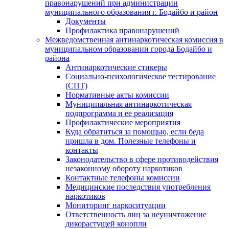
правонарушений при администрации
муниципального образования г. Бодайбо и район
Документы
Профилактика правонарушений
Межведомственная антинаркотическая комиссия в
муниципальном образовании города Бодайбо и
района
Антинаркотические стикеры
Социально-психологическое тестирование
(СПТ)
Нормативные акты комиссии
Муниципальная антинаркотическая
подпрограмма и ее реализация
Профилактические мероприятия
Куда обратиться за помощью, если беда
пришла в дом. Полезные телефоны и
контакты
Законодательство в сфере противодействия
незаконному обороту наркотиков
Контактные телефоны комиссии
Медицинские последствия употребления
наркотиков
Мониторинг наркоситуации
Ответственность лиц за неуничтожение
дикорастущей конопли