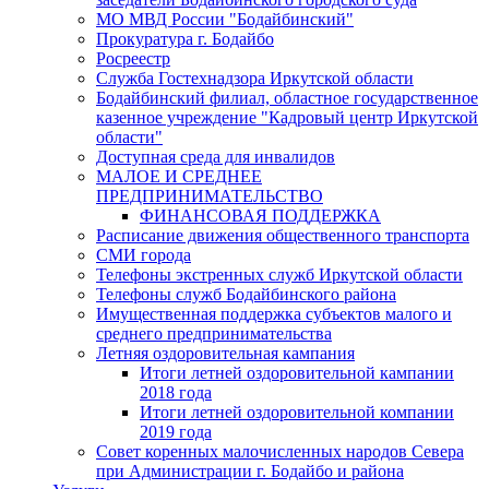
МО МВД России "Бодайбинский"
Прокуратура г. Бодайбо
Росреестр
Служба Гостехнадзора Иркутской области
Бодайбинский филиал, областное государственное
казенное учреждение "Кадровый центр Иркутской
области"
Доступная среда для инвалидов
МАЛОЕ И СРЕДНЕЕ
ПРЕДПРИНИМАТЕЛЬСТВО
ФИНАНСОВАЯ ПОДДЕРЖКА
Расписание движения общественного транспорта
СМИ города
Телефоны экстренных служб Иркутской области
Телефоны служб Бодайбинского района
Имущественная поддержка субъектов малого и
среднего предпринимательства
Летняя оздоровительная кампания
Итоги летней оздоровительной кампании
2018 года
Итоги летней оздоровительной компании
2019 года
Совет коренных малочисленных народов Севера
при Администрации г. Бодайбо и района