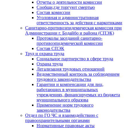
Отчеты о деятельности комиссии
Сообщи,где торгуют смертью
Состав комиссии
Уголовная и административная
ответственность за действия с наркотиками
Санитарно-противоэпидемическая комиссия при
Администрации г. Бодайбо и района (СПЭК)
Протоколы заседаний санитарно-
противоэпидемической комиссии
Состав СПЭК
Труд и охрана труда
Социальное партнерство в сфере труда
Охрана труда
Легализация трудовых отношений
Ведомственный контроль за соблюдением
трудового законодательства
Гарантии и компенсации для лиц,
работающих в муниципальных
учреждениях, финансируемых из бюджета
муниципального образова
Применение норм трудового
законодательства
Отдел по ГО ЧС и взаимодействию с
правоохранительными органами
Нормативные правовые акты