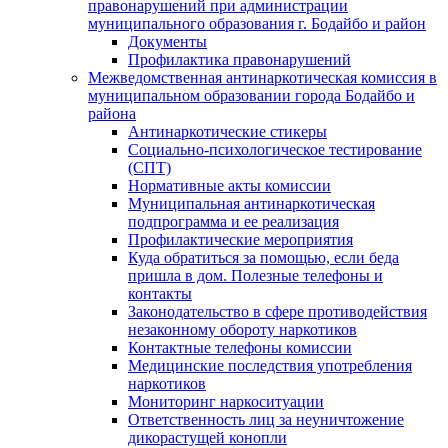
правонарушений при администрации
муниципального образования г. Бодайбо и район
Документы
Профилактика правонарушений
Межведомственная антинаркотическая комиссия в
муниципальном образовании города Бодайбо и
района
Антинаркотические стикеры
Социально-психологическое тестирование
(СПТ)
Нормативные акты комиссии
Муниципальная антинаркотическая
подпрограмма и ее реализация
Профилактические мероприятия
Куда обратиться за помощью, если беда
пришла в дом. Полезные телефоны и
контакты
Законодательство в сфере противодействия
незаконному обороту наркотиков
Контактные телефоны комиссии
Медицинские последствия употребления
наркотиков
Мониторинг наркоситуации
Ответственность лиц за неуничтожение
дикорастущей конопли