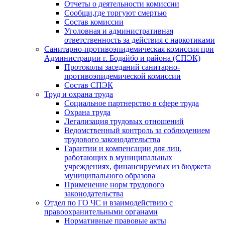
Отчеты о деятельности комиссии
Сообщи,где торгуют смертью
Состав комиссии
Уголовная и административная
ответственность за действия с наркотиками
Санитарно-противоэпидемическая комиссия при
Администрации г. Бодайбо и района (СПЭК)
Протоколы заседаний санитарно-
противоэпидемической комиссии
Состав СПЭК
Труд и охрана труда
Социальное партнерство в сфере труда
Охрана труда
Легализация трудовых отношений
Ведомственный контроль за соблюдением
трудового законодательства
Гарантии и компенсации для лиц,
работающих в муниципальных
учреждениях, финансируемых из бюджета
муниципального образова
Применение норм трудового
законодательства
Отдел по ГО ЧС и взаимодействию с
правоохранительными органами
Нормативные правовые акты