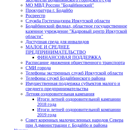
МО МВД России "Бодайбинский"
Прокуратура г. Бодайбо
Росреестр
Служба Гостехнадзора Иркутской области
Бодайбинский филиал, областное государственное
казенное учреждение "Кадровый центр Иркутской
области"
Доступная среда для инвалидов
МАЛОЕ И СРЕДНЕЕ
ПРЕДПРИНИМАТЕЛЬСТВО
ФИНАНСОВАЯ ПОДДЕРЖКА
Расписание движения общественного транспорта
СМИ города
Телефоны экстренных служб Иркутской области
Телефоны служб Бодайбинского района
Имущественная поддержка субъектов малого и
среднего предпринимательства
Летняя оздоровительная кампания
Итоги летней оздоровительной кампании
2018 года
Итоги летней оздоровительной компании
2019 года
Совет коренных малочисленных народов Севера
при Администрации г. Бодайбо и района