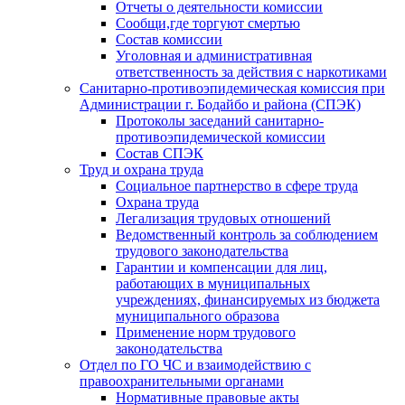
Отчеты о деятельности комиссии
Сообщи,где торгуют смертью
Состав комиссии
Уголовная и административная
ответственность за действия с наркотиками
Санитарно-противоэпидемическая комиссия при
Администрации г. Бодайбо и района (СПЭК)
Протоколы заседаний санитарно-
противоэпидемической комиссии
Состав СПЭК
Труд и охрана труда
Социальное партнерство в сфере труда
Охрана труда
Легализация трудовых отношений
Ведомственный контроль за соблюдением
трудового законодательства
Гарантии и компенсации для лиц,
работающих в муниципальных
учреждениях, финансируемых из бюджета
муниципального образова
Применение норм трудового
законодательства
Отдел по ГО ЧС и взаимодействию с
правоохранительными органами
Нормативные правовые акты