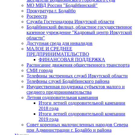
МО МВД России "Бодайбинский"
Прокуратура г. Бодайбо
Росреестр
Служба Гостехнадзора Иркутской области
Бодайбинский филиал, областное государственное
казенное учреждение "Кадровый центр Иркутской
области"
Доступная среда для инвалидов
МАЛОЕ И СРЕДНЕЕ
ПРЕДПРИНИМАТЕЛЬСТВО
ФИНАНСОВАЯ ПОДДЕРЖКА
Расписание движения общественного транспорта
СМИ города
Телефоны экстренных служб Иркутской области
Телефоны служб Бодайбинского района
Имущественная поддержка субъектов малого и
среднего предпринимательства
Летняя оздоровительная кампания
Итоги летней оздоровительной кампании
2018 года
Итоги летней оздоровительной компании
2019 года
Совет коренных малочисленных народов Севера
при Администрации г. Бодайбо и района