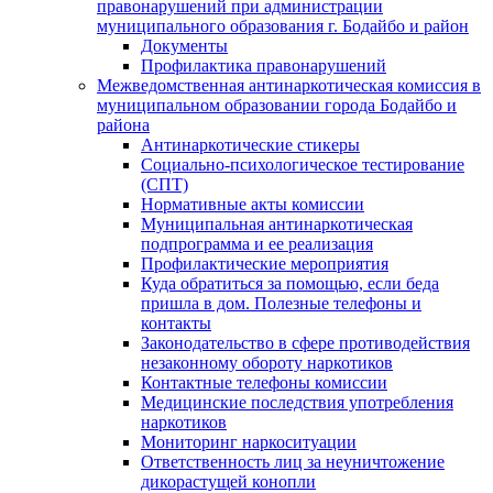
правонарушений при администрации
муниципального образования г. Бодайбо и район
Документы
Профилактика правонарушений
Межведомственная антинаркотическая комиссия в
муниципальном образовании города Бодайбо и
района
Антинаркотические стикеры
Социально-психологическое тестирование
(СПТ)
Нормативные акты комиссии
Муниципальная антинаркотическая
подпрограмма и ее реализация
Профилактические мероприятия
Куда обратиться за помощью, если беда
пришла в дом. Полезные телефоны и
контакты
Законодательство в сфере противодействия
незаконному обороту наркотиков
Контактные телефоны комиссии
Медицинские последствия употребления
наркотиков
Мониторинг наркоситуации
Ответственность лиц за неуничтожение
дикорастущей конопли