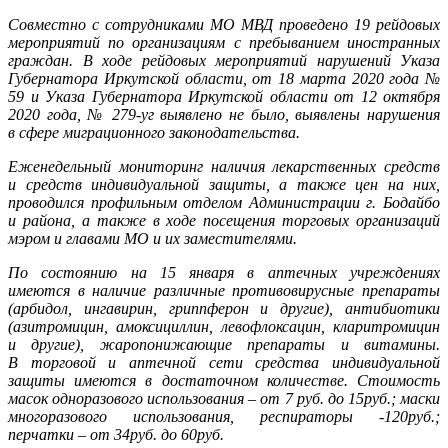
Совместно с сотрудниками МО МВД проведено 19 рейдовых
мероприятий по организациям с пребыванием иностранных
граждан. В ходе рейдовых мероприятий нарушений Указа
Губернатора Иркутской области, от 18 марта 2020 года №
59 и Указа Губернатора Иркутской области от 12 октября
2020 года, № 279-уг выявлено не было, выявлены нарушения
в сфере миграционного законодательства.
Еженедельный мониторинг наличия лекарственных средств
и средств индивидуальной защиты, а также цен на них,
проводился профильным отделом Администрации г. Бодайбо
и района, а также в ходе посещения торговых организаций
мэром и главами МО и их заместителями.
По состоянию на 15 января в аптечных учреждениях
имеются в наличие различные противовирусные препараты
(арбидол, ингавирин, гриппферон и другие), антибиотики
(азитромицин, амоксициллин, левофлоксацин, кларитромицин
и другие), жаропонижающие препараты и витамины.
В торговой и аптечной сети средства индивидуальной
защиты имеются в достаточном количестве. Стоимость
масок одноразового использования – от 7 руб. до 15руб.; маски
многоразового использования, респираторы -120руб.;
перчатки – от 34руб. до 60руб.