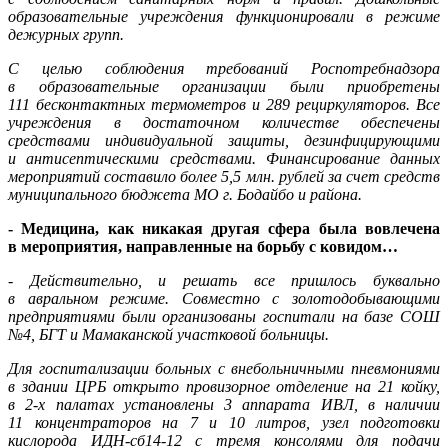
образовательные учреждения функционировали в режиме
дежурных групп.
С целью соблюдения требований Роспотребнадзора
в образовательные организации были приобретены
111 бесконтактных термометров и 289 рециркуляторов. Все
учреждения в достаточном количестве обеспечены
средствами индивидуальной защиты, дезинфицирующими
и антисептическими средствами. Финансирование данных
мероприятий составило более 5,5 млн. рублей за счет средств
муниципального бюджета МО г. Бодайбо и района.
- Медицина, как никакая другая сфера была вовлечена
в мероприятия, направленные на борьбу с ковидом…
- Действительно, и решать все пришлось буквально
в авральном режиме. Совместно с золотодобывающими
предприятиями были организованы госпитали на базе СОШ
№4, БГТ и Мамаканской участковой больницы.
Для госпитализации больных с внебольничными пневмониями
в здании ЦРБ открыто провизорное отделение на 21 койку,
в 2-х палатах установлены 3 аппарата ИВЛ, в наличии
11 концентраторов на 7 и 10 литров, узел подготовки
кислорода ИДН-сб14-12 с тремя консолями для подачи