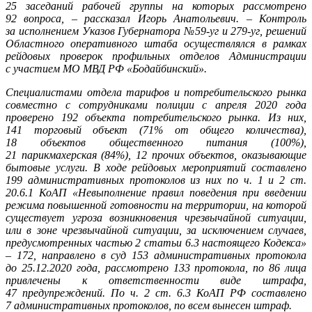
25 заседаний рабочей группы на которых рассмотрено
92 вопроса, – рассказал Игорь Анатольевич. – Контроль
за исполнением Указов Губернатора №59-уг и 279-уг, решений
Областного оперативного штаба осуществлялся в рамках
рейдовых проверок профильных отделов Администрации
с участием МО МВД РФ «Бодайбинский».
Специалистами отдела тарифов и потребительского рынка
совместно с сотрудниками полиции с апреля 2020 года
проверено 192 объекта потребительского рынка. Из них,
141 торговый объект (71% от общего количества),
18 объектов общественного питания (100%),
21 парикмахерская (84%), 12 прочих объектов, оказывающие
бытовые услуги. В ходе рейдовых мероприятий
составлено
199 административных протоколов из них по ч. 1 и 2 ст.
20.6.1 КоАП «Невыполнение правил поведения при введении
режима повышенной готовности на территории, на которой
существует угроза возникновения чрезвычайной ситуации,
или в зоне чрезвычайной ситуации, за исключением случаев,
предусмотренных частью 2 статьи 6.3 настоящего Кодекса»
– 172, направлено в суд 153 административных протокола
до 25.12.2020 года, рассмотрено 133 протокола, по 86 лица
привлечены к ответственности виде штрафа,
47 предупреждений. По ч. 2 ст. 6.3 КоАП РФ составлено
7 административных протоколов, по всем вынесен штраф.