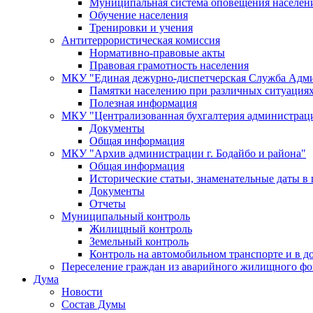
Муниципальная система оповещения населен
Обучение населения
Тренировки и учения
Антитеррористическая комиссия
Нормативно-правовые акты
Правовая грамотность населения
МКУ "Единая дежурно-диспетчерская Служба Адми
Памятки населению при различных ситуация
Полезная информация
МКУ "Централизованная бухгалтерия администрации
Документы
Общая информация
МКУ "Архив администрации г. Бодайбо и района"
Общая информация
Исторические статьи, знаменательные даты в 
Документы
Отчеты
Муниципальный контроль
Жилищный контроль
Земельный контроль
Контроль на автомобильном транспорте и в д
Переселение граждан из аварийного жилищного фо
Дума
Новости
Состав Думы