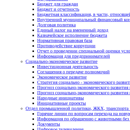
Бюджет для граждан
Бюджет и отчетность
Бюджетная классификация, в части, относяще
Внутренний муниципальный финансовый кон
Долговая политика
Единый налог на вмененный доход
Казначейское исполнение бюджета
Нормативная правовая база
Противодействие коррупции
Отчет о проведении специальной оценки усло
Информация для предпринимателей
Социально-экономическое развитие
Инвестиционная деятельность
Соглашения о передаче полномочий
Экономическое развитие
Стратегия социально - экономического развит
Прогноз социально-экономического развития 
Прогноз социально-экономического развития 
Народные инициативы
Инициативные проекты
Отдел промышленной политики, ЖКХ, транспорта 
Горячие линии по вопросам перехода на нову
Информация по обращению с животными без 
Документы
Цифровое телевидение