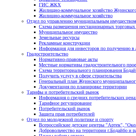
ГИС ЖКХ
Жилищно-коммунальное хозяйство Жуинско
Жилищно-коммунальное хозяйство
Отдел по управлению муниципальным имуществом
Схема размещения нестационарных торговых
Муниципальное имущество
Земельные ресурсы
Рекламные конструкции
Информация для инвесторов по получению в 
Градостроительство
Нормативно-правовые акты
Местные нормативы градостроительного про
Схема территориального планирования Бодай
Получить услугу в сфере строительства
Генеральный план Жуинского муниципальног
Документация по планировке территории
Тарифы и потребительский рынок
Информация о средних потребительских цена
Тарифное регулирование
Потребительский рынок
Защита прав потребителей
Отдел по молодежной политике и спорту
Всероссийские детские центры "Артек", "Оке
Добровольчество на территории г.Бодайбо и р
Планы работы отдела