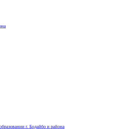
она
бразовании г. Бодайбо и района