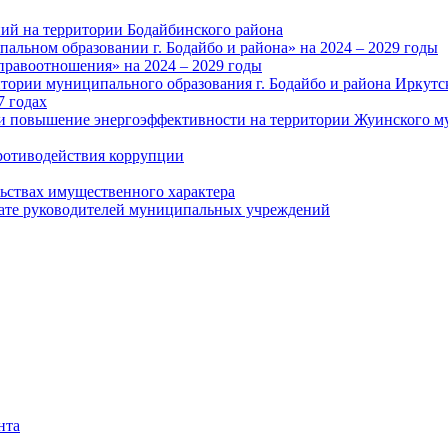
ий на территории Бодайбинского района
альном образовании г. Бодайбо и района» на 2024 – 2029 годы
правоотношения» на 2024 – 2029 годы
тории муниципального образования г. Бодайбо и района Иркутс
7 годах
и повышение энергоэффективности на территории Жуинского му
ротиводействия коррупции
льствах имущественного характера
лате руководителей муниципальных учреждений
нта