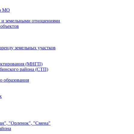
го МО
 и земельными отношениями
 объектов
аренду земельных участков
ектирования (МНГП)
бинского района (СТП)
о образования
х
ан", "Орленок", "Смена"
айона