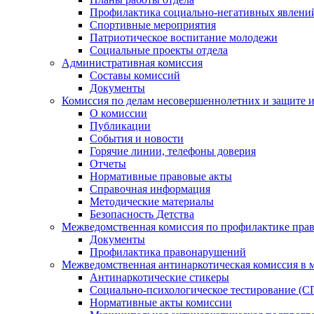
Профилактика социально-негативных явлений
Спортивные мероприятия
Патриотическое воспитание молодежи
Социальные проекты отдела
Административная комиссия
Составы комиссий
Документы
Комиссия по делам несовершеннолетних и защите и
О комиссии
Публикации
События и новости
Горячие линии, телефоны доверия
Отчеты
Нормативные правовые акты
Справочная информация
Методические материалы
Безопасность Детства
Межведомственная комиссия по профилактике прав
Документы
Профилактика правонарушений
Межведомственная антинаркотическая комиссия в 
Антинаркотические стикеры
Социально-психологическое тестирование (С
Нормативные акты комиссии