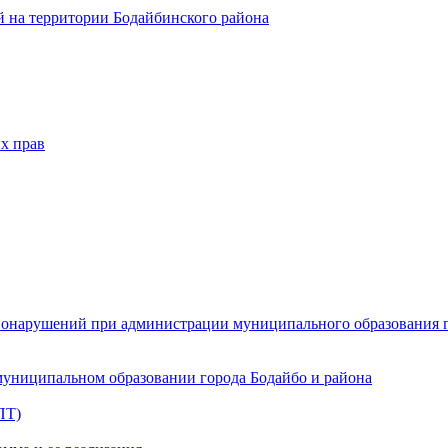
 на территории Бодайбинского района
х прав
онарушений при администрации муниципального образования г.
муниципальном образовании города Бодайбо и района
ПТ)