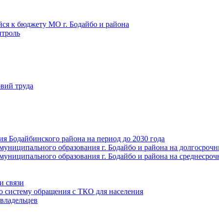
йся к бюджету МО г. Бодайбо и района
троль
вий труда
ия Бодайбинского района на период до 2030 года
муниципального образования г. Бодайбо и района на долгосроч
муниципального образования г. Бодайбо и района на среднесро
и связи
ю систему обращения с ТКО для населения
владельцев