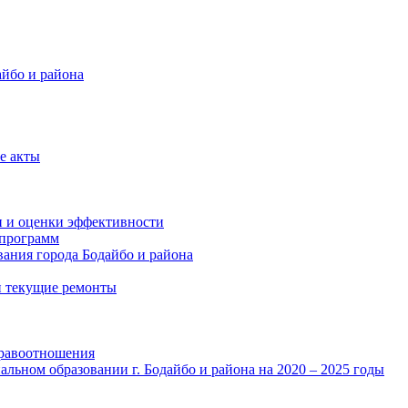
айбо и района
е акты
и и оценки эффективности
программ
ания города Бодайбо и района
и текущие ремонты
правоотношения
льном образовании г. Бодайбо и района на 2020 – 2025 годы