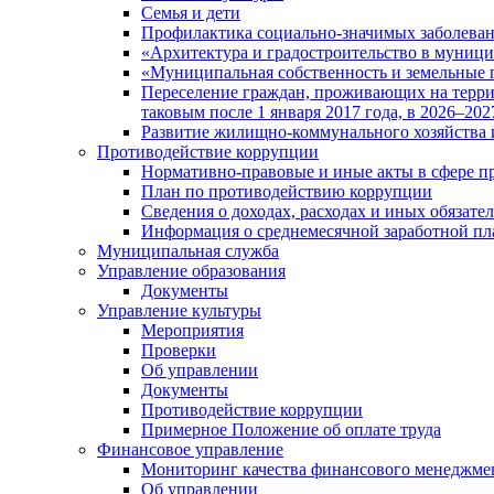
Семья и дети
Профилактика социально-значимых заболеван
«Архитектура и градостроительство в муницип
«Муниципальная собственность и земельные 
Переселение граждан, проживающих на терри
таковым после 1 января 2017 года, в 2026–202
Развитие жилищно-коммунального хозяйства 
Противодействие коррупции
Нормативно-правовые и иные акты в сфере п
План по противодействию коррупции
Сведения о доходах, расходах и иных обязате
Информация о среднемесячной заработной п
Муниципальная служба
Управление образования
Документы
Управление культуры
Мероприятия
Проверки
Об управлении
Документы
Противодействие коррупции
Примерное Положение об оплате труда
Финансовое управление
Мониторинг качества финансового менеджме
Об управлении