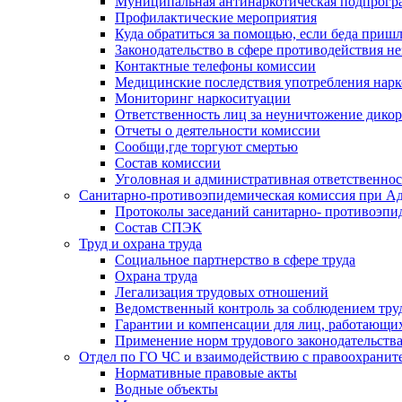
Муниципальная антинаркотическая подпрогра
Профилактические мероприятия
Куда обратиться за помощью, если беда приш
Законодательство в сфере противодействия н
Контактные телефоны комиссии
Медицинские последствия употребления нарк
Мониторинг наркоситуации
Ответственность лиц за неуничтожение дико
Отчеты о деятельности комиссии
Сообщи,где торгуют смертью
Состав комиссии
Уголовная и административная ответственнос
Санитарно-противоэпидемическая комиссия при Ад
Протоколы заседаний санитарно- противоэпи
Состав СПЭК
Труд и охрана труда
Социальное партнерство в сфере труда
Охрана труда
Легализация трудовых отношений
Ведомственный контроль за соблюдением труд
Гарантии и компенсации для лиц, работающи
Применение норм трудового законодательств
Отдел по ГО ЧС и взаимодействию с правоохрани
Нормативные правовые акты
Водные объекты