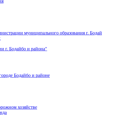
ия
нистрации муниципального образования г. Бодай
х
 г. Бодайбо и района"
городе Бодайбо и районе
орожном хозяйстве
нда