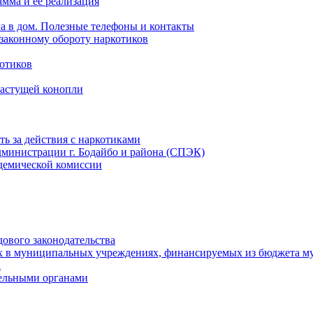
мма и ее реализация
ла в дом. Полезные телефоны и контакты
езаконному обороту наркотиков
отиков
растущей конопли
ть за действия с наркотиками
министрации г. Бодайбо и района (СПЭК)
демической комиссии
ового законодательства
х в муниципальных учреждениях, финансируемых из бюджета м
а
тельными органами