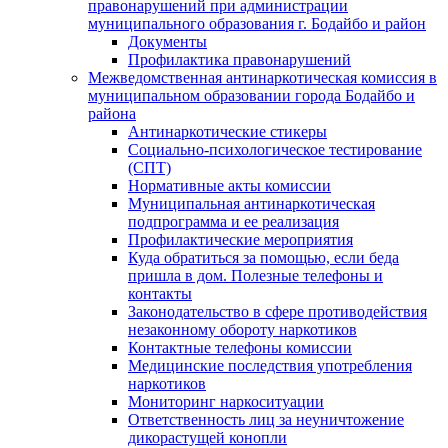
правонарушений при администрации
муниципального образования г. Бодайбо и район
Документы
Профилактика правонарушений
Межведомственная антинаркотическая комиссия в
муниципальном образовании города Бодайбо и
района
Антинаркотические стикеры
Социально-психологическое тестирование
(СПТ)
Нормативные акты комиссии
Муниципальная антинаркотическая
подпрограмма и ее реализация
Профилактические мероприятия
Куда обратиться за помощью, если беда
пришла в дом. Полезные телефоны и
контакты
Законодательство в сфере противодействия
незаконному обороту наркотиков
Контактные телефоны комиссии
Медицинские последствия употребления
наркотиков
Мониторинг наркоситуации
Ответственность лиц за неуничтожение
дикорастущей конопли