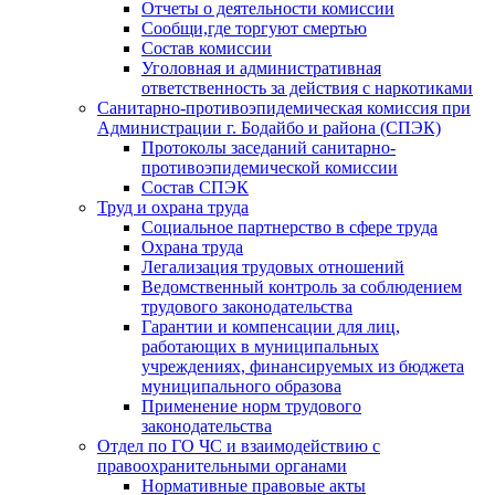
Отчеты о деятельности комиссии
Сообщи,где торгуют смертью
Состав комиссии
Уголовная и административная
ответственность за действия с наркотиками
Санитарно-противоэпидемическая комиссия при
Администрации г. Бодайбо и района (СПЭК)
Протоколы заседаний санитарно-
противоэпидемической комиссии
Состав СПЭК
Труд и охрана труда
Социальное партнерство в сфере труда
Охрана труда
Легализация трудовых отношений
Ведомственный контроль за соблюдением
трудового законодательства
Гарантии и компенсации для лиц,
работающих в муниципальных
учреждениях, финансируемых из бюджета
муниципального образова
Применение норм трудового
законодательства
Отдел по ГО ЧС и взаимодействию с
правоохранительными органами
Нормативные правовые акты