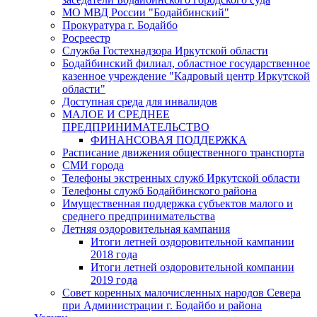
МО МВД России "Бодайбинский"
Прокуратура г. Бодайбо
Росреестр
Служба Гостехнадзора Иркутской области
Бодайбинский филиал, областное государственное
казенное учреждение "Кадровый центр Иркутской
области"
Доступная среда для инвалидов
МАЛОЕ И СРЕДНЕЕ
ПРЕДПРИНИМАТЕЛЬСТВО
ФИНАНСОВАЯ ПОДДЕРЖКА
Расписание движения общественного транспорта
СМИ города
Телефоны экстренных служб Иркутской области
Телефоны служб Бодайбинского района
Имущественная поддержка субъектов малого и
среднего предпринимательства
Летняя оздоровительная кампания
Итоги летней оздоровительной кампании
2018 года
Итоги летней оздоровительной компании
2019 года
Совет коренных малочисленных народов Севера
при Администрации г. Бодайбо и района