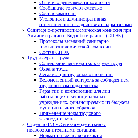
Отчеты о деятельности комиссии
Сообщи,где торгуют смертью
Состав комиссии
Уголовная и административная
ответственность за действия с наркотиками
Санитарно-противоэпидемическая комиссия при
Администрации г. Бодайбо и района (СПЭК)
Протоколы заседаний санитарно-
противоэпидемической комиссии
Состав СПЭК
Труд и охрана труда
Социальное партнерство в сфере труда
Охрана труда
Легализация трудовых отношений
Ведомственный контроль за соблюдением
трудового законодательства
Гарантии и компенсации для лиц,
работающих в муниципальных
учреждениях, финансируемых из бюджета
муниципального образова
Применение норм трудового
законодательства
Отдел по ГО ЧС и взаимодействию с
правоохранительными органами
Нормативные правовые акты