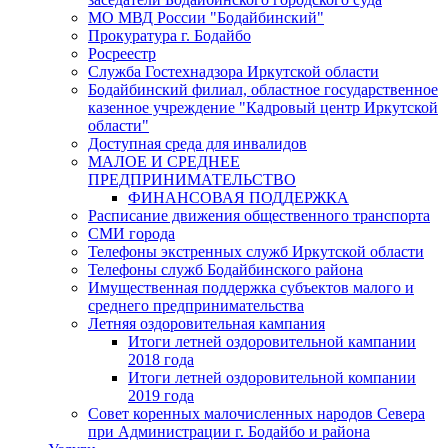
МО МВД России "Бодайбинский"
Прокуратура г. Бодайбо
Росреестр
Служба Гостехнадзора Иркутской области
Бодайбинский филиал, областное государственное
казенное учреждение "Кадровый центр Иркутской
области"
Доступная среда для инвалидов
МАЛОЕ И СРЕДНЕЕ
ПРЕДПРИНИМАТЕЛЬСТВО
ФИНАНСОВАЯ ПОДДЕРЖКА
Расписание движения общественного транспорта
СМИ города
Телефоны экстренных служб Иркутской области
Телефоны служб Бодайбинского района
Имущественная поддержка субъектов малого и
среднего предпринимательства
Летняя оздоровительная кампания
Итоги летней оздоровительной кампании
2018 года
Итоги летней оздоровительной компании
2019 года
Совет коренных малочисленных народов Севера
при Администрации г. Бодайбо и района