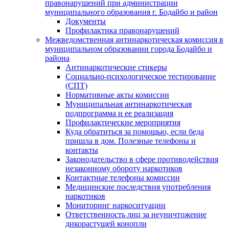
правонарушений при администрации
муниципального образования г. Бодайбо и район
Документы
Профилактика правонарушений
Межведомственная антинаркотическая комиссия в
муниципальном образовании города Бодайбо и
района
Антинаркотические стикеры
Социально-психологическое тестирование
(СПТ)
Нормативные акты комиссии
Муниципальная антинаркотическая
подпрограмма и ее реализация
Профилактические мероприятия
Куда обратиться за помощью, если беда
пришла в дом. Полезные телефоны и
контакты
Законодательство в сфере противодействия
незаконному обороту наркотиков
Контактные телефоны комиссии
Медицинские последствия употребления
наркотиков
Мониторинг наркоситуации
Ответственность лиц за неуничтожение
дикорастущей конопли