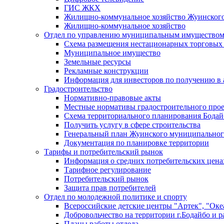
ГИС ЖКХ
Жилищно-коммунальное хозяйство Жуинско
Жилищно-коммунальное хозяйство
Отдел по управлению муниципальным имуществом
Схема размещения нестационарных торговых
Муниципальное имущество
Земельные ресурсы
Рекламные конструкции
Информация для инвесторов по получению в 
Градостроительство
Нормативно-правовые акты
Местные нормативы градостроительного про
Схема территориального планирования Бодай
Получить услугу в сфере строительства
Генеральный план Жуинского муниципальног
Документация по планировке территории
Тарифы и потребительский рынок
Информация о средних потребительских цена
Тарифное регулирование
Потребительский рынок
Защита прав потребителей
Отдел по молодежной политике и спорту
Всероссийские детские центры "Артек", "Оке
Добровольчество на территории г.Бодайбо и р
Планы работы отдела