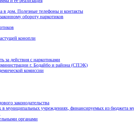
мма и ее реализация
ла в дом. Полезные телефоны и контакты
езаконному обороту наркотиков
отиков
растущей конопли
ть за действия с наркотиками
министрации г. Бодайбо и района (СПЭК)
демической комиссии
ового законодательства
х в муниципальных учреждениях, финансируемых из бюджета м
а
тельными органами