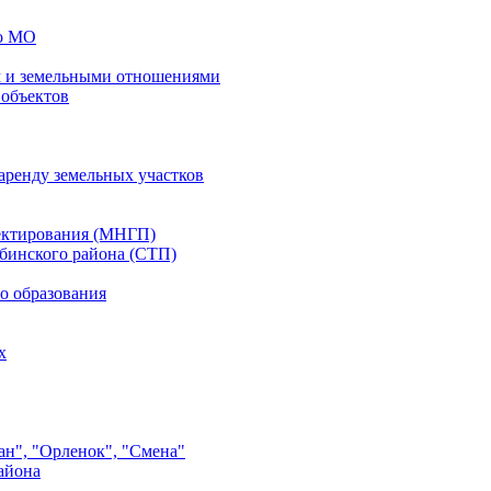
го МО
 и земельными отношениями
 объектов
аренду земельных участков
ектирования (МНГП)
бинского района (СТП)
о образования
х
ан", "Орленок", "Смена"
айона