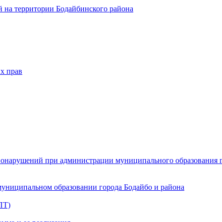
 на территории Бодайбинского района
х прав
онарушений при администрации муниципального образования г.
муниципальном образовании города Бодайбо и района
ПТ)