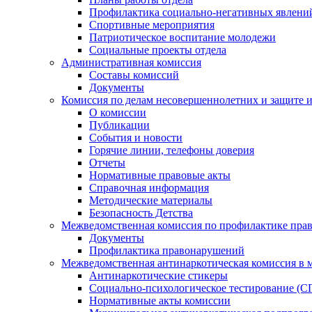
Профилактика социально-негативных явлений
Спортивные мероприятия
Патриотическое воспитание молодежи
Социальные проекты отдела
Административная комиссия
Составы комиссий
Документы
Комиссия по делам несовершеннолетних и защите и
О комиссии
Публикации
События и новости
Горячие линии, телефоны доверия
Отчеты
Нормативные правовые акты
Справочная информация
Методические материалы
Безопасность Детства
Межведомственная комиссия по профилактике прав
Документы
Профилактика правонарушений
Межведомственная антинаркотическая комиссия в 
Антинаркотические стикеры
Социально-психологическое тестирование (С
Нормативные акты комиссии