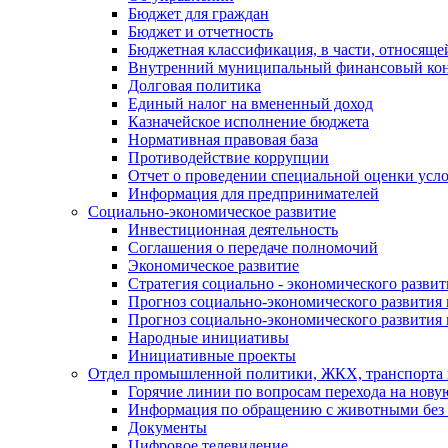
Бюджет для граждан
Бюджет и отчетность
Бюджетная классификация, в части, относяще
Внутренний муниципальный финансовый кон
Долговая политика
Единый налог на вмененный доход
Казначейское исполнение бюджета
Нормативная правовая база
Противодействие коррупции
Отчет о проведении специальной оценки усло
Информация для предпринимателей
Социально-экономическое развитие
Инвестиционная деятельность
Соглашения о передаче полномочий
Экономическое развитие
Стратегия социально - экономического развит
Прогноз социально-экономического развития 
Прогноз социально-экономического развития 
Народные инициативы
Инициативные проекты
Отдел промышленной политики, ЖКХ, транспорта 
Горячие линии по вопросам перехода на нову
Информация по обращению с животными без 
Документы
Цифровое телевидение