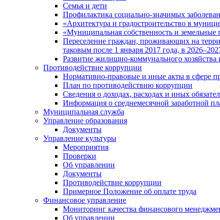
Семья и дети
Профилактика социально-значимых заболеван
«Архитектура и градостроительство в муницип
«Муниципальная собственность и земельные 
Переселение граждан, проживающих на терри
таковым после 1 января 2017 года, в 2026–202
Развитие жилищно-коммунального хозяйства 
Противодействие коррупции
Нормативно-правовые и иные акты в сфере п
План по противодействию коррупции
Сведения о доходах, расходах и иных обязате
Информация о среднемесячной заработной п
Муниципальная служба
Управление образования
Документы
Управление культуры
Мероприятия
Проверки
Об управлении
Документы
Противодействие коррупции
Примерное Положение об оплате труда
Финансовое управление
Мониторинг качества финансового менеджме
Об управлении