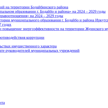
ий на территории Бодайбинского района
альном образовании г. Бодайбо и района» на 2024 – 2029 годы
правоотношения» на 2024 – 2029 годы
тории муниципального образования г. Бодайбо и района Иркутс
7 годах
и повышение энергоэффективности на территории Жуинского му
ротиводействия коррупции
льствах имущественного характера
лате руководителей муниципальных учреждений
нта