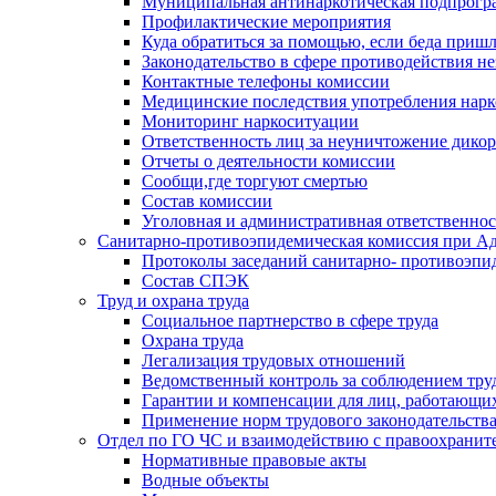
Муниципальная антинаркотическая подпрогра
Профилактические мероприятия
Куда обратиться за помощью, если беда приш
Законодательство в сфере противодействия н
Контактные телефоны комиссии
Медицинские последствия употребления нарк
Мониторинг наркоситуации
Ответственность лиц за неуничтожение дико
Отчеты о деятельности комиссии
Сообщи,где торгуют смертью
Состав комиссии
Уголовная и административная ответственнос
Санитарно-противоэпидемическая комиссия при Ад
Протоколы заседаний санитарно- противоэпи
Состав СПЭК
Труд и охрана труда
Социальное партнерство в сфере труда
Охрана труда
Легализация трудовых отношений
Ведомственный контроль за соблюдением труд
Гарантии и компенсации для лиц, работающи
Применение норм трудового законодательств
Отдел по ГО ЧС и взаимодействию с правоохрани
Нормативные правовые акты
Водные объекты