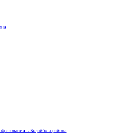
она
бразовании г. Бодайбо и района