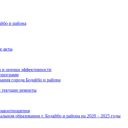
айбо и района
е акты
и и оценки эффективности
программ
ания города Бодайбо и района
и текущие ремонты
правоотношения
льном образовании г. Бодайбо и района на 2020 – 2025 годы