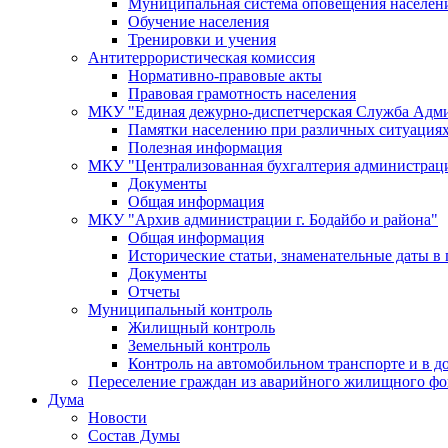
Муниципальная система оповещения населен
Обучение населения
Тренировки и учения
Антитеррористическая комиссия
Нормативно-правовые акты
Правовая грамотность населения
МКУ "Единая дежурно-диспетчерская Служба Адми
Памятки населению при различных ситуация
Полезная информация
МКУ "Централизованная бухгалтерия администрации
Документы
Общая информация
МКУ "Архив администрации г. Бодайбо и района"
Общая информация
Исторические статьи, знаменательные даты в 
Документы
Отчеты
Муниципальный контроль
Жилищный контроль
Земельный контроль
Контроль на автомобильном транспорте и в д
Переселение граждан из аварийного жилищного фо
Дума
Новости
Состав Думы