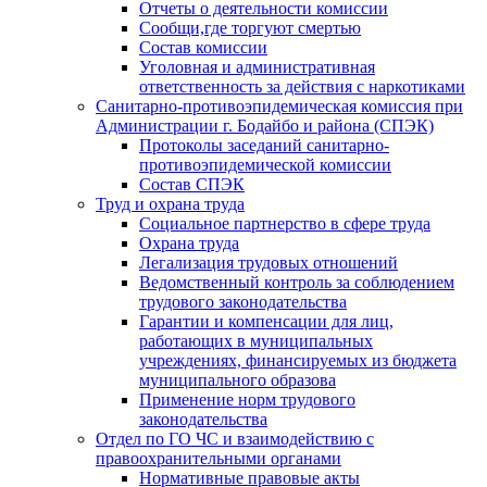
Отчеты о деятельности комиссии
Сообщи,где торгуют смертью
Состав комиссии
Уголовная и административная
ответственность за действия с наркотиками
Санитарно-противоэпидемическая комиссия при
Администрации г. Бодайбо и района (СПЭК)
Протоколы заседаний санитарно-
противоэпидемической комиссии
Состав СПЭК
Труд и охрана труда
Социальное партнерство в сфере труда
Охрана труда
Легализация трудовых отношений
Ведомственный контроль за соблюдением
трудового законодательства
Гарантии и компенсации для лиц,
работающих в муниципальных
учреждениях, финансируемых из бюджета
муниципального образова
Применение норм трудового
законодательства
Отдел по ГО ЧС и взаимодействию с
правоохранительными органами
Нормативные правовые акты