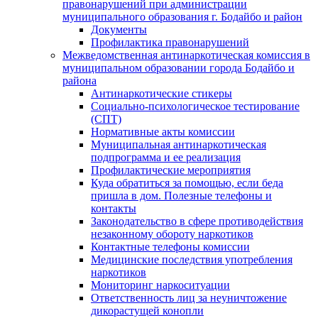
правонарушений при администрации
муниципального образования г. Бодайбо и район
Документы
Профилактика правонарушений
Межведомственная антинаркотическая комиссия в
муниципальном образовании города Бодайбо и
района
Антинаркотические стикеры
Социально-психологическое тестирование
(СПТ)
Нормативные акты комиссии
Муниципальная антинаркотическая
подпрограмма и ее реализация
Профилактические мероприятия
Куда обратиться за помощью, если беда
пришла в дом. Полезные телефоны и
контакты
Законодательство в сфере противодействия
незаконному обороту наркотиков
Контактные телефоны комиссии
Медицинские последствия употребления
наркотиков
Мониторинг наркоситуации
Ответственность лиц за неуничтожение
дикорастущей конопли