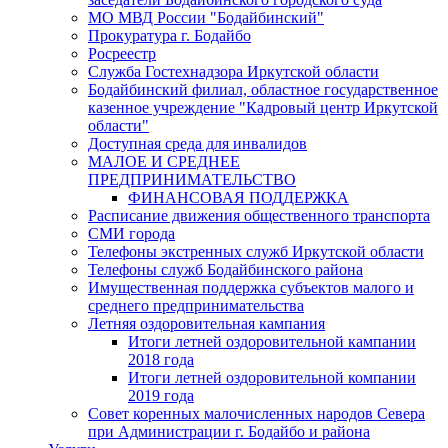
МО МВД России "Бодайбинский"
Прокуратура г. Бодайбо
Росреестр
Служба Гостехнадзора Иркутской области
Бодайбинский филиал, областное государственное
казенное учреждение "Кадровый центр Иркутской
области"
Доступная среда для инвалидов
МАЛОЕ И СРЕДНЕЕ
ПРЕДПРИНИМАТЕЛЬСТВО
ФИНАНСОВАЯ ПОДДЕРЖКА
Расписание движения общественного транспорта
СМИ города
Телефоны экстренных служб Иркутской области
Телефоны служб Бодайбинского района
Имущественная поддержка субъектов малого и
среднего предпринимательства
Летняя оздоровительная кампания
Итоги летней оздоровительной кампании
2018 года
Итоги летней оздоровительной компании
2019 года
Совет коренных малочисленных народов Севера
при Администрации г. Бодайбо и района