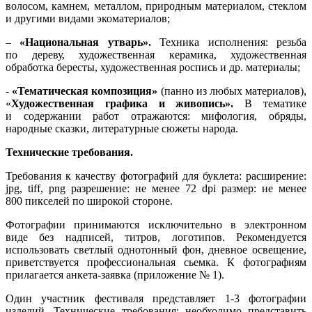
волосом, камнем, металлом, природным материалом, стеклом
и другими видами экоматериалов;
–
«Национальная утварь».
Техника исполнения: резьба
по дереву, художественная керамика, художественная
обработка бересты, художественная роспись и др. материалы;
-
«Тематическая композиция»
(панно из любых материалов),
«
Художественная графика и живопись».
В тематике
и содержании работ отражаются: мифология, обряды,
народные сказки, литературные сюжеты народа.
Технические требования.
Требования к качеству фотографий для буклета: расширение:
jpg, tiff, png разрешение: не менее 72 dpi размер: не менее
800 пикселей по широкой стороне.
Фотографии принимаются исключительно в электронном
виде без надписей, титров, логотипов. Рекомендуется
использовать светлый однотонный фон, дневное освещение,
приветствуется профессиональная сьемка. К фотографиям
прилагается анкета-заявка (приложение № 1).
Один участник фестиваля представляет 1-3 фотографии
изделий. Технические требования: необходимо представить