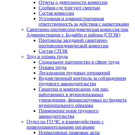
Отчеты о деятельности комиссии
Сообщи,где торгуют смертью
Состав комиссии
Уголовная и административная
ответственность за действия с наркотиками
Санитарно-противоэпидемическая комиссия при
Администрации г. Бодайбо и района (СПЭК)
Протоколы заседаний санитарно-
противоэпидемической комиссии
Состав СПЭК
Труд и охрана труда
Социальное партнерство в сфере труда
Охрана труда
Легализация трудовых отношений
Ведомственный контроль за соблюдением
трудового законодательства
Гарантии и компенсации для лиц,
работающих в муниципальных
учреждениях, финансируемых из бюджета
муниципального образова
Применение норм трудового
законодательства
Отдел по ГО ЧС и взаимодействию с
правоохранительными органами
Нормативные правовые акты