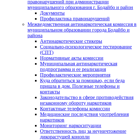
правонарушений при администрации
муниципального образования г. Бодайбо и район
Документы
Профилактика правонарушений
Межведомственная антинаркотическая комиссия в
муниципальном образовании города Бодайбо и
района
Антинаркотические стикеры
Социально-психологическое тестирование
(СПТ)
Нормативные акты комиссии
Муниципальная антинаркотическая
подпрограмма и ее реализация
Профилактические мероприятия
Куда обратиться за помощью, если беда
пришла в дом. Полезные телефоны и
контакты
Законодательство в сфере противодействия
незаконному обороту наркотиков
Контактные телефоны комиссии
Медицинские последствия употребления
наркотиков
Мониторинг наркоситуации
Ответственность лиц за неуничтожение
дикорастущей конопли