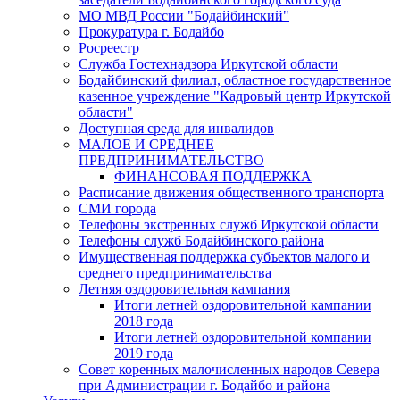
МО МВД России "Бодайбинский"
Прокуратура г. Бодайбо
Росреестр
Служба Гостехнадзора Иркутской области
Бодайбинский филиал, областное государственное
казенное учреждение "Кадровый центр Иркутской
области"
Доступная среда для инвалидов
МАЛОЕ И СРЕДНЕЕ
ПРЕДПРИНИМАТЕЛЬСТВО
ФИНАНСОВАЯ ПОДДЕРЖКА
Расписание движения общественного транспорта
СМИ города
Телефоны экстренных служб Иркутской области
Телефоны служб Бодайбинского района
Имущественная поддержка субъектов малого и
среднего предпринимательства
Летняя оздоровительная кампания
Итоги летней оздоровительной кампании
2018 года
Итоги летней оздоровительной компании
2019 года
Совет коренных малочисленных народов Севера
при Администрации г. Бодайбо и района