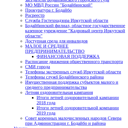
МО МВД России "Бодайбинский"
Прокуратура г. Бодайбо
Росреестр
Служба Гостехнадзора Иркутской области
Бодайбинский филиал, областное государственное
казенное учреждение "Кадровый центр Иркутской
области"
Доступная среда для инвалидов
МАЛОЕ И СРЕДНЕЕ
ПРЕДПРИНИМАТЕЛЬСТВО
ФИНАНСОВАЯ ПОДДЕРЖКА
Расписание движения общественного транспорта
СМИ города
Телефоны экстренных служб Иркутской области
Телефоны служб Бодайбинского района
Имущественная поддержка субъектов малого и
среднего предпринимательства
Летняя оздоровительная кампания
Итоги летней оздоровительной кампании
2018 года
Итоги летней оздоровительной компании
2019 года
Совет коренных малочисленных народов Севера
при Администрации г. Бодайбо и района