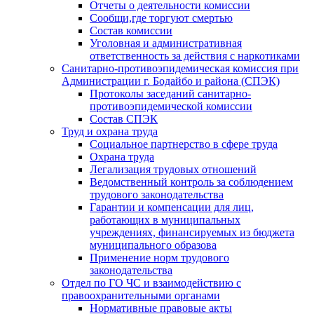
Отчеты о деятельности комиссии
Сообщи,где торгуют смертью
Состав комиссии
Уголовная и административная
ответственность за действия с наркотиками
Санитарно-противоэпидемическая комиссия при
Администрации г. Бодайбо и района (СПЭК)
Протоколы заседаний санитарно-
противоэпидемической комиссии
Состав СПЭК
Труд и охрана труда
Социальное партнерство в сфере труда
Охрана труда
Легализация трудовых отношений
Ведомственный контроль за соблюдением
трудового законодательства
Гарантии и компенсации для лиц,
работающих в муниципальных
учреждениях, финансируемых из бюджета
муниципального образова
Применение норм трудового
законодательства
Отдел по ГО ЧС и взаимодействию с
правоохранительными органами
Нормативные правовые акты