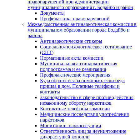
правонарушений при администрации
муниципального образования г. Бодайбо и район
Документы
Профилактика правонарушений
Межведомственная антинаркотическая комиссия в
муниципальном образовании города Бодайбо и
района
Антинаркотические стикеры
Социально-психологическое тестирование
(СПТ)
Нормативные акты комиссии
Муниципальная антинаркотическая
подпрограмма и ее реализация
Профилактические мероприятия
Куда обратиться за помощью, если беда
пришла в дом. Полезные телефоны и
контакты
Законодательство в сфере противодействия
незаконному обороту наркотиков
Контактные телефоны комиссии
Медицинские последствия употребления
наркотиков
Мониторинг наркоситуации
Ответственность лиц за неуничтожение
дикорастущей конопли