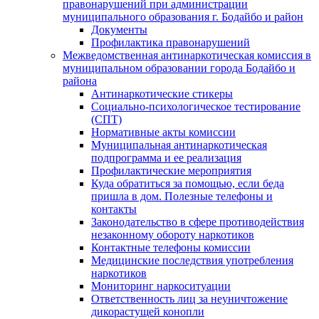
правонарушений при администрации
муниципального образования г. Бодайбо и район
Документы
Профилактика правонарушений
Межведомственная антинаркотическая комиссия в
муниципальном образовании города Бодайбо и
района
Антинаркотические стикеры
Социально-психологическое тестирование
(СПТ)
Нормативные акты комиссии
Муниципальная антинаркотическая
подпрограмма и ее реализация
Профилактические мероприятия
Куда обратиться за помощью, если беда
пришла в дом. Полезные телефоны и
контакты
Законодательство в сфере противодействия
незаконному обороту наркотиков
Контактные телефоны комиссии
Медицинские последствия употребления
наркотиков
Мониторинг наркоситуации
Ответственность лиц за неуничтожение
дикорастущей конопли