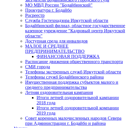
МО МВД России "Бодайбинский"
Прокуратура г. Бодайбо
Росреестр
Служба Гостехнадзора Иркутской области
Бодайбинский филиал, областное государственное
казенное учреждение "Кадровый центр Иркутской
области"
Доступная среда для инвалидов
МАЛОЕ И СРЕДНЕЕ
ПРЕДПРИНИМАТЕЛЬСТВО
ФИНАНСОВАЯ ПОДДЕРЖКА
Расписание движения общественного транспорта
СМИ города
Телефоны экстренных служб Иркутской области
Телефоны служб Бодайбинского района
Имущественная поддержка субъектов малого и
среднего предпринимательства
Летняя оздоровительная кампания
Итоги летней оздоровительной кампании
2018 года
Итоги летней оздоровительной компании
2019 года
Совет коренных малочисленных народов Севера
при Администрации г. Бодайбо и района