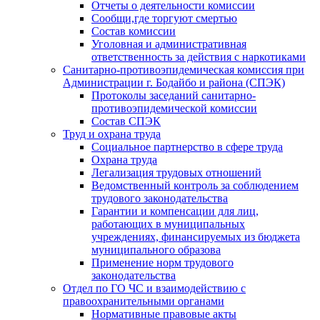
Отчеты о деятельности комиссии
Сообщи,где торгуют смертью
Состав комиссии
Уголовная и административная
ответственность за действия с наркотиками
Санитарно-противоэпидемическая комиссия при
Администрации г. Бодайбо и района (СПЭК)
Протоколы заседаний санитарно-
противоэпидемической комиссии
Состав СПЭК
Труд и охрана труда
Социальное партнерство в сфере труда
Охрана труда
Легализация трудовых отношений
Ведомственный контроль за соблюдением
трудового законодательства
Гарантии и компенсации для лиц,
работающих в муниципальных
учреждениях, финансируемых из бюджета
муниципального образова
Применение норм трудового
законодательства
Отдел по ГО ЧС и взаимодействию с
правоохранительными органами
Нормативные правовые акты