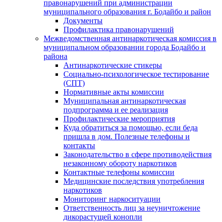
правонарушений при администрации
муниципального образования г. Бодайбо и район
Документы
Профилактика правонарушений
Межведомственная антинаркотическая комиссия в
муниципальном образовании города Бодайбо и
района
Антинаркотические стикеры
Социально-психологическое тестирование
(СПТ)
Нормативные акты комиссии
Муниципальная антинаркотическая
подпрограмма и ее реализация
Профилактические мероприятия
Куда обратиться за помощью, если беда
пришла в дом. Полезные телефоны и
контакты
Законодательство в сфере противодействия
незаконному обороту наркотиков
Контактные телефоны комиссии
Медицинские последствия употребления
наркотиков
Мониторинг наркоситуации
Ответственность лиц за неуничтожение
дикорастущей конопли