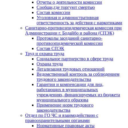
Отчеты о деятельности комиссии
Сообщи,где торгуют смертью
Состав комиссии
Уголовная и административная
ответственность за действия с наркотиками
Санитарно-противоэпидемическая комиссия при
Администрации г. Бодайбо и района (СПЭК)
Протоколы заседаний санитарно-
противоэпидемической комиссии
Состав СПЭК
Труд и охрана труда
Социальное партнерство в сфере труда
Охрана труда
Легализация трудовых отношений
Ведомственный контроль за соблюдением
трудового законодательства
Гарантии и компенсации для лиц,
работающих в муниципальных
учреждениях, финансируемых из бюджета
муниципального образова
Применение норм трудового
законодательства
Отдел по ГО ЧС и взаимодействию с
правоохранительными органами
Нормативные правовые акты