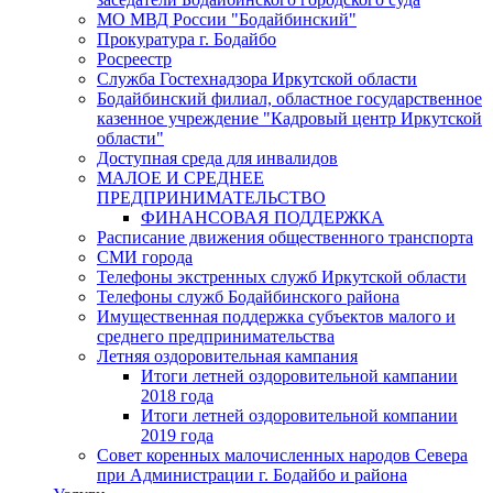
МО МВД России "Бодайбинский"
Прокуратура г. Бодайбо
Росреестр
Служба Гостехнадзора Иркутской области
Бодайбинский филиал, областное государственное
казенное учреждение "Кадровый центр Иркутской
области"
Доступная среда для инвалидов
МАЛОЕ И СРЕДНЕЕ
ПРЕДПРИНИМАТЕЛЬСТВО
ФИНАНСОВАЯ ПОДДЕРЖКА
Расписание движения общественного транспорта
СМИ города
Телефоны экстренных служб Иркутской области
Телефоны служб Бодайбинского района
Имущественная поддержка субъектов малого и
среднего предпринимательства
Летняя оздоровительная кампания
Итоги летней оздоровительной кампании
2018 года
Итоги летней оздоровительной компании
2019 года
Совет коренных малочисленных народов Севера
при Администрации г. Бодайбо и района