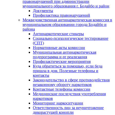
правонарушений при администрации
муниципального образования г. Бодайбо и район
Документы
Профилактика правонарушений
Межведомственная антинаркотическая комиссия в
муниципальном образовании города Бодайбо и
района
Антинаркотические стикеры
Социально-психологическое тестирование
(СПТ)
Нормативные акты комиссии
Муниципальная антинаркотическая
подпрограмма и ее реализация
Профилактические мероприятия
Куда обратиться за помощью, если беда
пришла в дом. Полезные телефоны и
контакты
Законодательство в сфере противодействия
незаконному обороту наркотиков
Контактные телефоны комиссии
Медицинские последствия употребления
наркотиков
Мониторинг наркоситуации
Ответственность лиц за неуничтожение
дикорастущей конопли