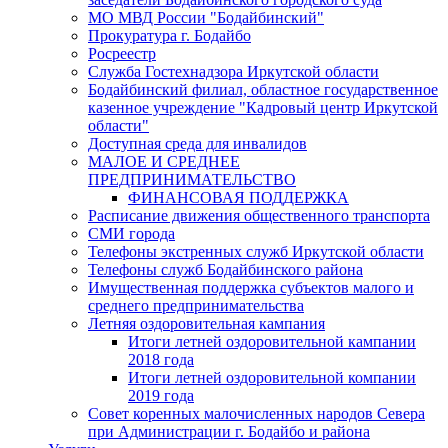
МО МВД России "Бодайбинский"
Прокуратура г. Бодайбо
Росреестр
Служба Гостехнадзора Иркутской области
Бодайбинский филиал, областное государственное
казенное учреждение "Кадровый центр Иркутской
области"
Доступная среда для инвалидов
МАЛОЕ И СРЕДНЕЕ
ПРЕДПРИНИМАТЕЛЬСТВО
ФИНАНСОВАЯ ПОДДЕРЖКА
Расписание движения общественного транспорта
СМИ города
Телефоны экстренных служб Иркутской области
Телефоны служб Бодайбинского района
Имущественная поддержка субъектов малого и
среднего предпринимательства
Летняя оздоровительная кампания
Итоги летней оздоровительной кампании
2018 года
Итоги летней оздоровительной компании
2019 года
Совет коренных малочисленных народов Севера
при Администрации г. Бодайбо и района