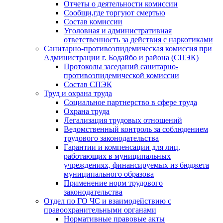
Отчеты о деятельности комиссии
Сообщи,где торгуют смертью
Состав комиссии
Уголовная и административная
ответственность за действия с наркотиками
Санитарно-противоэпидемическая комиссия при
Администрации г. Бодайбо и района (СПЭК)
Протоколы заседаний санитарно-
противоэпидемической комиссии
Состав СПЭК
Труд и охрана труда
Социальное партнерство в сфере труда
Охрана труда
Легализация трудовых отношений
Ведомственный контроль за соблюдением
трудового законодательства
Гарантии и компенсации для лиц,
работающих в муниципальных
учреждениях, финансируемых из бюджета
муниципального образова
Применение норм трудового
законодательства
Отдел по ГО ЧС и взаимодействию с
правоохранительными органами
Нормативные правовые акты