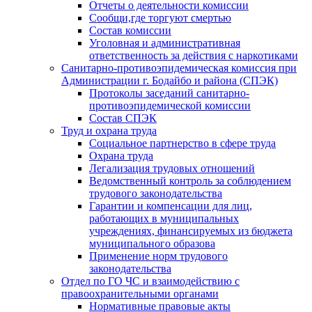
Отчеты о деятельности комиссии
Сообщи,где торгуют смертью
Состав комиссии
Уголовная и административная
ответственность за действия с наркотиками
Санитарно-противоэпидемическая комиссия при
Администрации г. Бодайбо и района (СПЭК)
Протоколы заседаний санитарно-
противоэпидемической комиссии
Состав СПЭК
Труд и охрана труда
Социальное партнерство в сфере труда
Охрана труда
Легализация трудовых отношений
Ведомственный контроль за соблюдением
трудового законодательства
Гарантии и компенсации для лиц,
работающих в муниципальных
учреждениях, финансируемых из бюджета
муниципального образова
Применение норм трудового
законодательства
Отдел по ГО ЧС и взаимодействию с
правоохранительными органами
Нормативные правовые акты