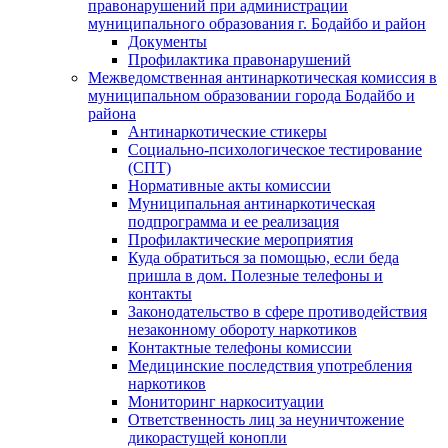
правонарушений при администрации
муниципального образования г. Бодайбо и район
Документы
Профилактика правонарушений
Межведомственная антинаркотическая комиссия в
муниципальном образовании города Бодайбо и
района
Антинаркотические стикеры
Социально-психологическое тестирование
(СПТ)
Нормативные акты комиссии
Муниципальная антинаркотическая
подпрограмма и ее реализация
Профилактические мероприятия
Куда обратиться за помощью, если беда
пришла в дом. Полезные телефоны и
контакты
Законодательство в сфере противодействия
незаконному обороту наркотиков
Контактные телефоны комиссии
Медицинские последствия употребления
наркотиков
Мониторинг наркоситуации
Ответственность лиц за неуничтожение
дикорастущей конопли