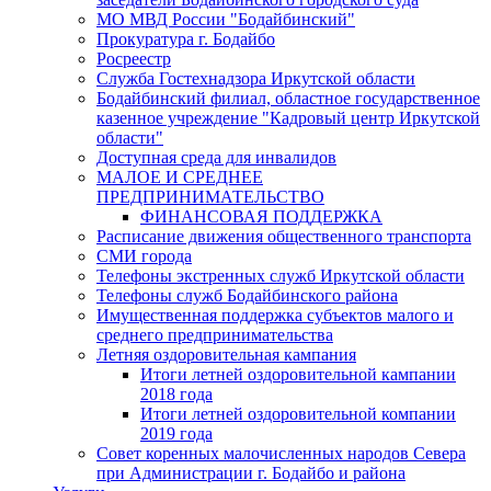
МО МВД России "Бодайбинский"
Прокуратура г. Бодайбо
Росреестр
Служба Гостехнадзора Иркутской области
Бодайбинский филиал, областное государственное
казенное учреждение "Кадровый центр Иркутской
области"
Доступная среда для инвалидов
МАЛОЕ И СРЕДНЕЕ
ПРЕДПРИНИМАТЕЛЬСТВО
ФИНАНСОВАЯ ПОДДЕРЖКА
Расписание движения общественного транспорта
СМИ города
Телефоны экстренных служб Иркутской области
Телефоны служб Бодайбинского района
Имущественная поддержка субъектов малого и
среднего предпринимательства
Летняя оздоровительная кампания
Итоги летней оздоровительной кампании
2018 года
Итоги летней оздоровительной компании
2019 года
Совет коренных малочисленных народов Севера
при Администрации г. Бодайбо и района