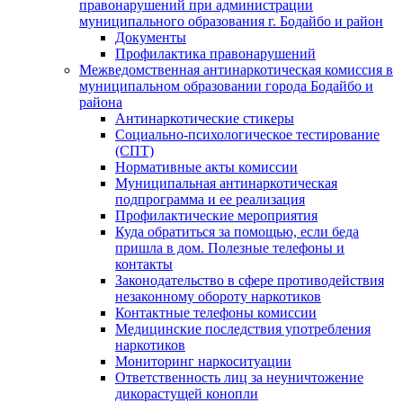
правонарушений при администрации
муниципального образования г. Бодайбо и район
Документы
Профилактика правонарушений
Межведомственная антинаркотическая комиссия в
муниципальном образовании города Бодайбо и
района
Антинаркотические стикеры
Социально-психологическое тестирование
(СПТ)
Нормативные акты комиссии
Муниципальная антинаркотическая
подпрограмма и ее реализация
Профилактические мероприятия
Куда обратиться за помощью, если беда
пришла в дом. Полезные телефоны и
контакты
Законодательство в сфере противодействия
незаконному обороту наркотиков
Контактные телефоны комиссии
Медицинские последствия употребления
наркотиков
Мониторинг наркоситуации
Ответственность лиц за неуничтожение
дикорастущей конопли