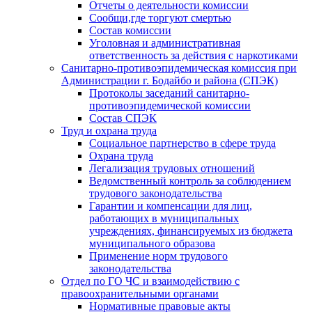
Отчеты о деятельности комиссии
Сообщи,где торгуют смертью
Состав комиссии
Уголовная и административная
ответственность за действия с наркотиками
Санитарно-противоэпидемическая комиссия при
Администрации г. Бодайбо и района (СПЭК)
Протоколы заседаний санитарно-
противоэпидемической комиссии
Состав СПЭК
Труд и охрана труда
Социальное партнерство в сфере труда
Охрана труда
Легализация трудовых отношений
Ведомственный контроль за соблюдением
трудового законодательства
Гарантии и компенсации для лиц,
работающих в муниципальных
учреждениях, финансируемых из бюджета
муниципального образова
Применение норм трудового
законодательства
Отдел по ГО ЧС и взаимодействию с
правоохранительными органами
Нормативные правовые акты