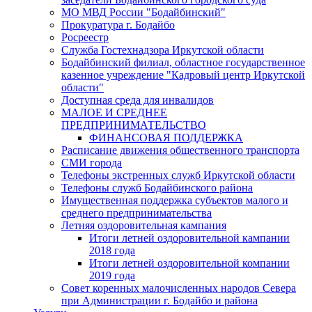
МО МВД России "Бодайбинский"
Прокуратура г. Бодайбо
Росреестр
Служба Гостехнадзора Иркутской области
Бодайбинский филиал, областное государственное
казенное учреждение "Кадровый центр Иркутской
области"
Доступная среда для инвалидов
МАЛОЕ И СРЕДНЕЕ
ПРЕДПРИНИМАТЕЛЬСТВО
ФИНАНСОВАЯ ПОДДЕРЖКА
Расписание движения общественного транспорта
СМИ города
Телефоны экстренных служб Иркутской области
Телефоны служб Бодайбинского района
Имущественная поддержка субъектов малого и
среднего предпринимательства
Летняя оздоровительная кампания
Итоги летней оздоровительной кампании
2018 года
Итоги летней оздоровительной компании
2019 года
Совет коренных малочисленных народов Севера
при Администрации г. Бодайбо и района