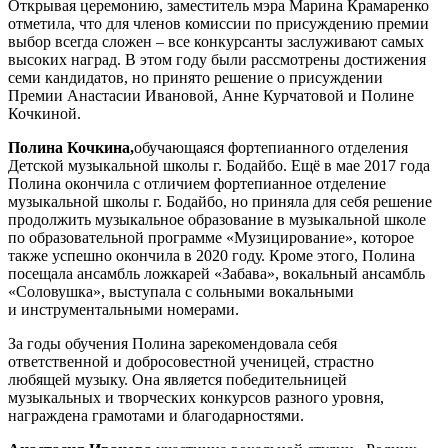
Открывая церемонию, заместитель мэра Марина Крамаренко
отметила, что для членов комиссии по присуждению премии
выбор всегда сложен – все конкурсанты заслуживают самых
высоких наград. В этом году были рассмотрены достижения
семи кандидатов, но принято решение о присуждении
Премии Анастасии Ивановой, Анне Курчатовой и Полине
Кочкиной.
Полина Кочкина,
обучающаяся фортепианного отделения
Детской музыкальной школы г. Бодайбо. Ещё в мае 2017 года
Полина окончила с отличием фортепианное отделение
музыкальной школы г. Бодайбо, но приняла для себя решение
продолжить музыкальное образование в музыкальной школе
по образовательной программе «Музицирование», которое
также успешно окончила в 2020 году. Кроме этого, Полина
посещала ансамбль ложкарей «Забава», вокальный ансамбль
«Соловушка», выступала с сольными вокальными
и инструментальными номерами.
За годы обучения Полина зарекомендовала себя
ответственной и добросовестной ученицей, страстно
любящей музыку. Она является победительницей
музыкальных и творческих конкурсов разного уровня,
награждена грамотами и благодарностями.