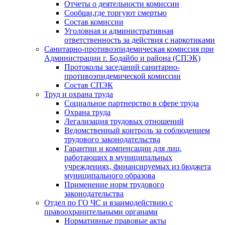
Отчеты о деятельности комиссии
Сообщи,где торгуют смертью
Состав комиссии
Уголовная и административная
ответственность за действия с наркотиками
Санитарно-противоэпидемическая комиссия при
Администрации г. Бодайбо и района (СПЭК)
Протоколы заседаний санитарно-
противоэпидемической комиссии
Состав СПЭК
Труд и охрана труда
Социальное партнерство в сфере труда
Охрана труда
Легализация трудовых отношений
Ведомственный контроль за соблюдением
трудового законодательства
Гарантии и компенсации для лиц,
работающих в муниципальных
учреждениях, финансируемых из бюджета
муниципального образова
Применение норм трудового
законодательства
Отдел по ГО ЧС и взаимодействию с
правоохранительными органами
Нормативные правовые акты