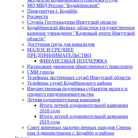
МО МВД России "Бодайбинский"
Прокуратура г. Бодайбо
Росреестр
Служба Гостехнадзора Иркутской области
Бодайбинский филиал, областное государственное
казенное учреждение "Кадровый центр Иркутской
области"
Доступная среда для инвалидов
МАЛОЕ И СРЕДНЕЕ
ПРЕДПРИНИМАТЕЛЬСТВО
ФИНАНСОВАЯ ПОДДЕРЖКА
Расписание движения общественного транспорта
СМИ города
Телефоны экстренных служб Иркутской области
Телефоны служб Бодайбинского района
Имущественная поддержка субъектов малого и
среднего предпринимательства
Летняя оздоровительная кампания
Итоги летней оздоровительной кампании
2018 года
Итоги летней оздоровительной компании
2019 года
Совет коренных малочисленных народов Севера
при Администрации г. Бодайбо и района