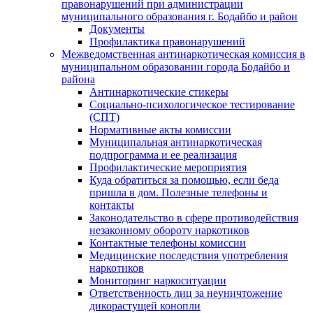
правонарушений при администрации
муниципального образования г. Бодайбо и район
Документы
Профилактика правонарушений
Межведомственная антинаркотическая комиссия в
муниципальном образовании города Бодайбо и
района
Антинаркотические стикеры
Социально-психологическое тестирование
(СПТ)
Нормативные акты комиссии
Муниципальная антинаркотическая
подпрограмма и ее реализация
Профилактические мероприятия
Куда обратиться за помощью, если беда
пришла в дом. Полезные телефоны и
контакты
Законодательство в сфере противодействия
незаконному обороту наркотиков
Контактные телефоны комиссии
Медицинские последствия употребления
наркотиков
Мониторинг наркоситуации
Ответственность лиц за неуничтожение
дикорастущей конопли