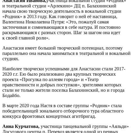
Анастасия Иванова,
участница вокальной студии «Родник»
и театральной студии «Арлекино» ДЦ п. Балахнинский
начала свою творческую деятельность в вокальной студии
«Родник» в 2013 году. Как говорит о ней её наставница,
Валентина Николаевна Путря: «Это, пожалуй самая
застенчивая и сомневающаяся в себе натура. И постоянно
раскрывающаяся с разных сторон. Шаг за шагом она идет
к своей главной роли».
Анастасия имеет большой творческий потенциал, поэтому
параллельно она начала заниматься в театральной и вокальной
студиях.
Наиболее творчески успешными для Анастасии стали 2017-
2020 г.г. Ею было реализовано два крупных творческих
проекта «Прогулка по аллеям города» и «Театр
нравственности и добрых поступков», зрителями которых
стали не только жители поселка Балахнинский, но и города
Бодайбо.
В марте 2020 года Настя в составе группы «Родник» стала
победительницей зонального отборочного тура областного
конкурса фронтовых концертных агитбригад.
Анна Курчатова,
участница танцевальной группы «Аяльди»
Досугового центра п. Перевоз является одной из первых