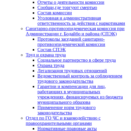
Отчеты о деятельности комиссии
Сообщи,где торгуют смертью
Состав комиссии
Уголовная и административная
ответственность за действия с наркотиками
Санитарно-противоэпидемическая комиссия при
Администрации г. Бодайбо и района (СПЭК)
Протоколы заседаний санитарно-
противоэпидемической комиссии
Состав СПЭК
Труд и охрана труда
Социальное партнерство в сфере труда
Охрана труда
Легализация трудовых отношений
Ведомственный контроль за соблюдением
трудового законодательства
Гарантии и компенсации для лиц,
работающих в муниципальных
учреждениях, финансируемых из бюджета
муниципального образова
Применение норм трудового
законодательства
Отдел по ГО ЧС и взаимодействию с
правоохранительными органами
Нормативные правовые акты