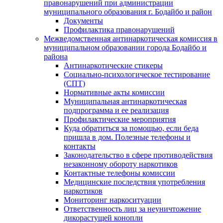
правонарушений при администрации
муниципального образования г. Бодайбо и район
Документы
Профилактика правонарушений
Межведомственная антинаркотическая комиссия в
муниципальном образовании города Бодайбо и
района
Антинаркотические стикеры
Социально-психологическое тестирование
(СПТ)
Нормативные акты комиссии
Муниципальная антинаркотическая
подпрограмма и ее реализация
Профилактические мероприятия
Куда обратиться за помощью, если беда
пришла в дом. Полезные телефоны и
контакты
Законодательство в сфере противодействия
незаконному обороту наркотиков
Контактные телефоны комиссии
Медицинские последствия употребления
наркотиков
Мониторинг наркоситуации
Ответственность лиц за неуничтожение
дикорастущей конопли