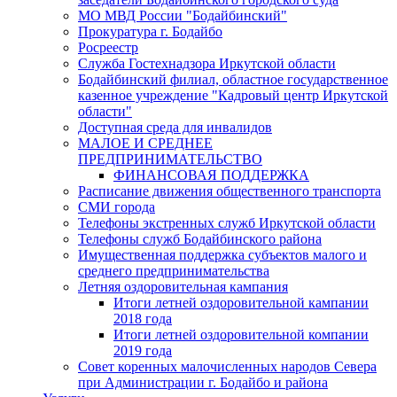
МО МВД России "Бодайбинский"
Прокуратура г. Бодайбо
Росреестр
Служба Гостехнадзора Иркутской области
Бодайбинский филиал, областное государственное
казенное учреждение "Кадровый центр Иркутской
области"
Доступная среда для инвалидов
МАЛОЕ И СРЕДНЕЕ
ПРЕДПРИНИМАТЕЛЬСТВО
ФИНАНСОВАЯ ПОДДЕРЖКА
Расписание движения общественного транспорта
СМИ города
Телефоны экстренных служб Иркутской области
Телефоны служб Бодайбинского района
Имущественная поддержка субъектов малого и
среднего предпринимательства
Летняя оздоровительная кампания
Итоги летней оздоровительной кампании
2018 года
Итоги летней оздоровительной компании
2019 года
Совет коренных малочисленных народов Севера
при Администрации г. Бодайбо и района