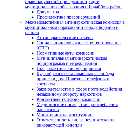
правонарушений при администрации
муниципального образования г. Бодайбо и район
Документы
Профилактика правонарушений
Межведомственная антинаркотическая комиссия в
муниципальном образовании города Бодайбо и
района
Антинаркотические стикеры
Социально-психологическое тестирование
(СПТ)
Нормативные акты комиссии
Муниципальная антинаркотическая
подпрограмма и ее реализация
Профилактические мероприятия
Куда обратиться за помощью, если беда
пришла в дом. Полезные телефоны и
контакты
Законодательство в сфере противодействия
незаконному обороту наркотиков
Контактные телефоны комиссии
Медицинские последствия употребления
наркотиков
Мониторинг наркоситуации
Ответственность лиц за неуничтожение
дикорастущей конопли