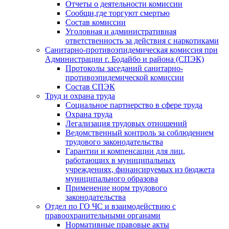
Отчеты о деятельности комиссии
Сообщи,где торгуют смертью
Состав комиссии
Уголовная и административная
ответственность за действия с наркотиками
Санитарно-противоэпидемическая комиссия при
Администрации г. Бодайбо и района (СПЭК)
Протоколы заседаний санитарно-
противоэпидемической комиссии
Состав СПЭК
Труд и охрана труда
Социальное партнерство в сфере труда
Охрана труда
Легализация трудовых отношений
Ведомственный контроль за соблюдением
трудового законодательства
Гарантии и компенсации для лиц,
работающих в муниципальных
учреждениях, финансируемых из бюджета
муниципального образова
Применение норм трудового
законодательства
Отдел по ГО ЧС и взаимодействию с
правоохранительными органами
Нормативные правовые акты