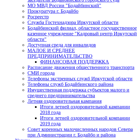
МО МВД России "Бодайбинский"
Прокуратура г. Бодайбо
Росреестр
Служба Гостехнадзора Иркутской области
Бодайбинский филиал, областное государственное
казенное учреждение "Кадровый центр Иркутской
области"
Доступная среда для инвалидов
МАЛОЕ И СРЕДНЕЕ
ПРЕДПРИНИМАТЕЛЬСТВО
ФИНАНСОВАЯ ПОДДЕРЖКА
Расписание движения общественного транспорта
СМИ города
Телефоны экстренных служб Иркутской области
Телефоны служб Бодайбинского района
Имущественная поддержка субъектов малого и
среднего предпринимательства
Летняя оздоровительная кампания
Итоги летней оздоровительной кампании
2018 года
Итоги летней оздоровительной компании
2019 года
Совет коренных малочисленных народов Севера
при Администрации г. Бодайбо и района