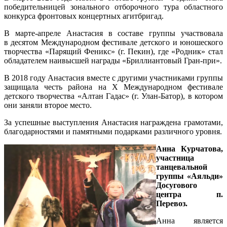
победительницей зонального отборочного тура областного
конкурса фронтовых концертных агитбригад.
В марте-апреле Анастасия в составе группы участвовала
в десятом Международном фестивале детского и юношеского
творчества «Парящий Феникс» (г. Пекин), где «Родник» стал
обладателем наивысшей награды «Бриллиантовый Гран-при».
В 2018 году Анастасия вместе с другими участниками группы
защищала честь района на Х Международном фестивале
детского творчества «Алтан Гадас» (г. Улан-Батор), в котором
они заняли второе место.
За успешные выступления Анастасия награждена грамотами,
благодарностями и памятными подарками различного уровня.
Анна Курчатова,
участница
танцевальной
группы «Аяльди»
Досугового
центра п.
Перевоз.
Анна является