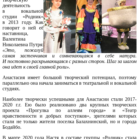
деятельность
в вокальной
студии «Родник»
в 2013 году. Как
говорит о ней её
наставница,
Валентина
Николаевна Путря:
«Это, пожалуй
самая застенчивая и сомневающаяся в себе натура.
И постоянно раскрывающаяся с разных сторон. Шаг за шагом
она идет к своей главной роли».
Анастасия имеет большой творческий потенциал, поэтому
параллельно она начала заниматься в театральной и вокальной
студиях.
Наиболее творчески успешными для Анастасии стали 2017-
2020 г.г. Ею было реализовано два крупных творческих
проекта «Прогулка по аллеям города» и «Театр
нравственности и добрых поступков», зрителями которых
стали не только жители поселка Балахнинский, но и города
Бодайбо.
В марте 2020 года Настя в составе группы «Родник» стала