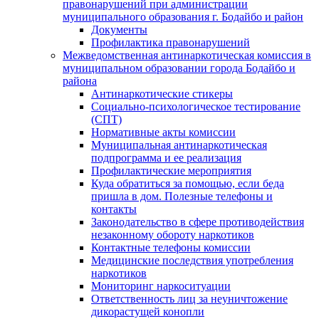
правонарушений при администрации
муниципального образования г. Бодайбо и район
Документы
Профилактика правонарушений
Межведомственная антинаркотическая комиссия в
муниципальном образовании города Бодайбо и
района
Антинаркотические стикеры
Социально-психологическое тестирование
(СПТ)
Нормативные акты комиссии
Муниципальная антинаркотическая
подпрограмма и ее реализация
Профилактические мероприятия
Куда обратиться за помощью, если беда
пришла в дом. Полезные телефоны и
контакты
Законодательство в сфере противодействия
незаконному обороту наркотиков
Контактные телефоны комиссии
Медицинские последствия употребления
наркотиков
Мониторинг наркоситуации
Ответственность лиц за неуничтожение
дикорастущей конопли