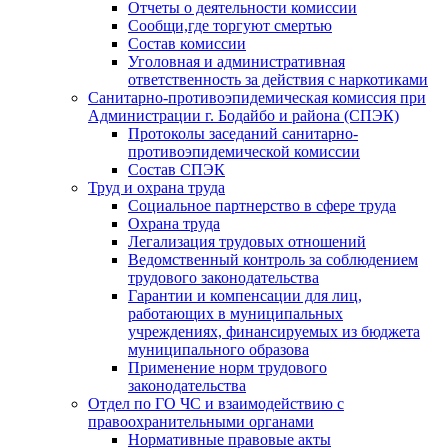
Отчеты о деятельности комиссии
Сообщи,где торгуют смертью
Состав комиссии
Уголовная и административная
ответственность за действия с наркотиками
Санитарно-противоэпидемическая комиссия при
Администрации г. Бодайбо и района (СПЭК)
Протоколы заседаний санитарно-
противоэпидемической комиссии
Состав СПЭК
Труд и охрана труда
Социальное партнерство в сфере труда
Охрана труда
Легализация трудовых отношений
Ведомственный контроль за соблюдением
трудового законодательства
Гарантии и компенсации для лиц,
работающих в муниципальных
учреждениях, финансируемых из бюджета
муниципального образова
Применение норм трудового
законодательства
Отдел по ГО ЧС и взаимодействию с
правоохранительными органами
Нормативные правовые акты