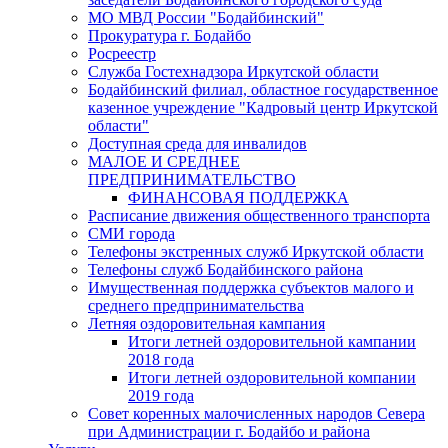
МО МВД России "Бодайбинский"
Прокуратура г. Бодайбо
Росреестр
Служба Гостехнадзора Иркутской области
Бодайбинский филиал, областное государственное
казенное учреждение "Кадровый центр Иркутской
области"
Доступная среда для инвалидов
МАЛОЕ И СРЕДНЕЕ
ПРЕДПРИНИМАТЕЛЬСТВО
ФИНАНСОВАЯ ПОДДЕРЖКА
Расписание движения общественного транспорта
СМИ города
Телефоны экстренных служб Иркутской области
Телефоны служб Бодайбинского района
Имущественная поддержка субъектов малого и
среднего предпринимательства
Летняя оздоровительная кампания
Итоги летней оздоровительной кампании
2018 года
Итоги летней оздоровительной компании
2019 года
Совет коренных малочисленных народов Севера
при Администрации г. Бодайбо и района